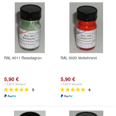
RAL 6011 Resedagrün
RAL 3020 Verkehrsrot
5,90 €
5,90 €
+ 3,60 € Versand
+ 3,60 € Versand
5
6