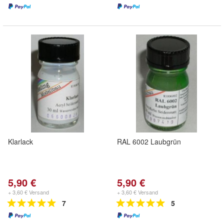
Klarlack
RAL 6002 Laubgrün
5,90 €
5,90 €
+ 3,60 € Versand
+ 3,60 € Versand
7
5