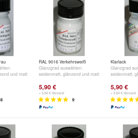
rau
RAL 9016 Verkehrsweiß
Klarlack
hlen:
Glanzgrad auswählen:
Glanzgrad au
zend
und
matt
seidenmatt
,
glänzend
und
matt
seidenmatt
,
g
5,90 €
5,90 €
+ 3,60 € Versand
+ 3,60 € Versand
8
9