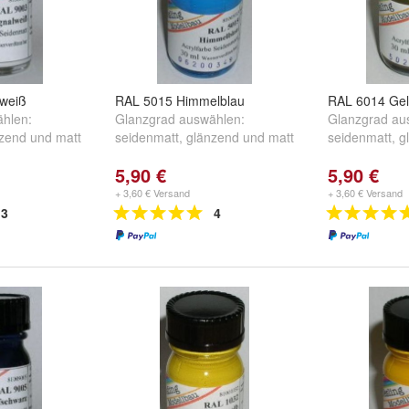
lweiß
RAL 5015 Himmelblau
RAL 6014 Gel
hlen:
Glanzgrad auswählen:
Glanzgrad au
zend
und
matt
seidenmatt
,
glänzend
und
matt
seidenmatt
,
g
5,90 €
5,90 €
+ 3,60 € Versand
+ 3,60 € Versand
3
4