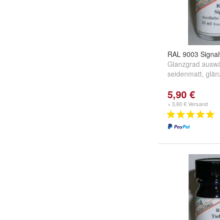
RAL 9003 Signa
Glanzgrad auswä
seidenmatt
,
glän
5,90 €
+ 3,60 € Versand