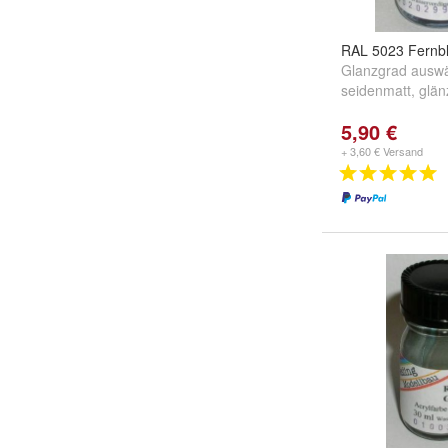
RAL 5023 Fernb
Glanzgrad auswä
seidenmatt
,
glän
5,90 €
+ 3,60 € Versand