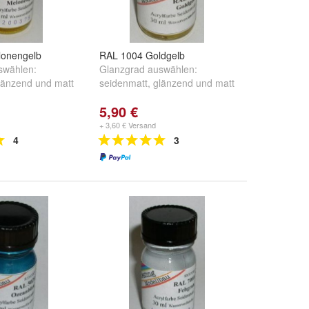
lonengelb
RAL 1004 Goldgelb
swählen:
Glanzgrad auswählen:
länzend
und
matt
seidenmatt
,
glänzend
und
matt
5,90 €
+ 3,60 € Versand
4
3