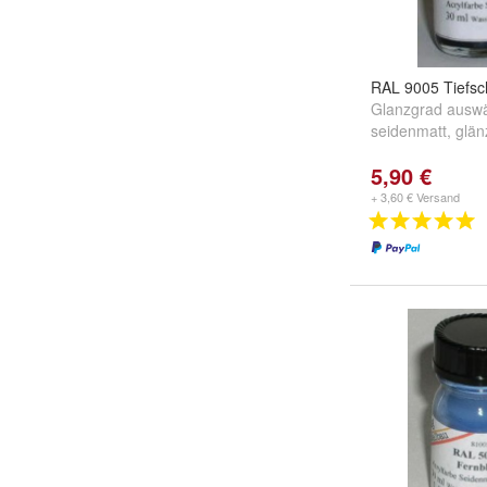
RAL 9005 Tiefs
Glanzgrad auswä
seidenmatt
,
glän
5,90 €
+ 3,60 € Versand