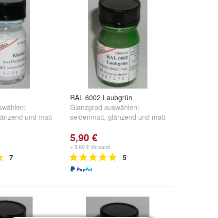
RAL 6002 Laubgrün
swählen:
Glanzgrad auswählen:
länzend
und
matt
seidenmatt
,
glänzend
und
matt
5,90 €
+ 3,60 € Versand
7
5