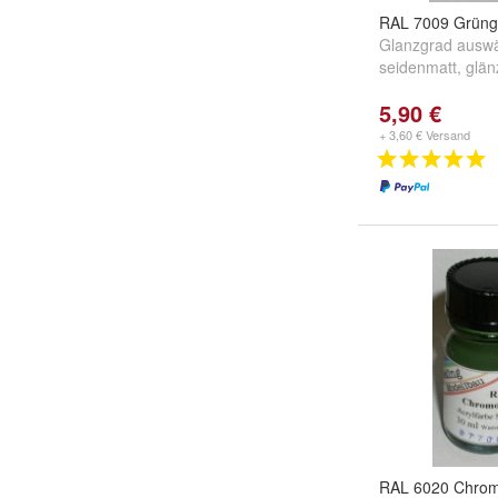
RAL 7009 Grüng
Glanzgrad auswä
seidenmatt
,
glän
5,90 €
+ 3,60 € Versand
RAL 6020 Chrom