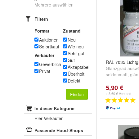
Mehrere auswählen
Filtern
Format
Zustand
Auktionen
Neu
Sofortkauf
Wie neu
Sehr gut
Verkäufer
Gut
RAL 7035 Lichtg
Gewerblich
Akzeptabel
Glanzgrad auswä
Privat
Überholt
seidenmatt
,
glän
Defekt
5,90 €
+ 3,60 € Versand
Finden
In dieser Kategorie
Hier Verkaufen
Passende Hood-Shops