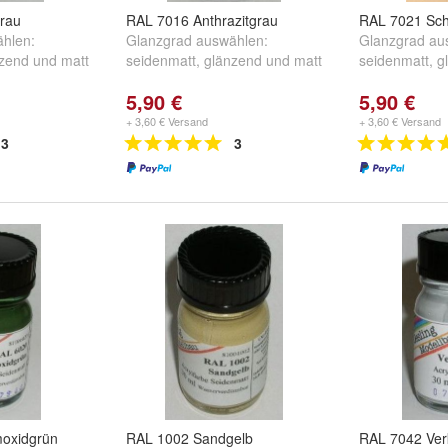
rau
RAL 7016 Anthrazitgrau
RAL 7021 Sc
hlen:
Glanzgrad auswählen:
Glanzgrad au
zend
und
matt
seidenmatt
,
glänzend
und
matt
seidenmatt
,
g
5,90 €
5,90 €
+ 3,60 € Versand
+ 3,60 € Versand
3
3
oxidgrün
RAL 1002 Sandgelb
RAL 7042 Ver