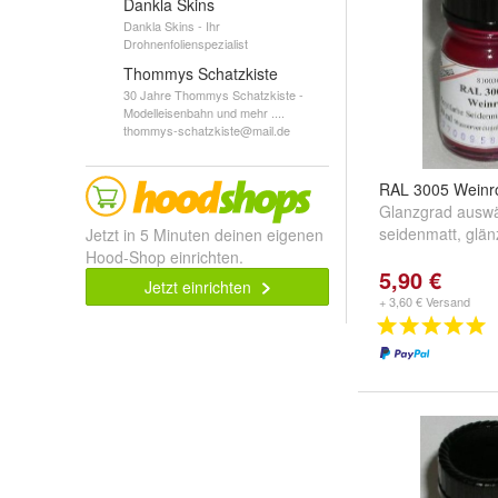
Dankla Skins
Dankla Skins - Ihr
Drohnenfolienspezialist
Thommys Schatzkiste
30 Jahre Thommys Schatzkiste -
Modelleisenbahn und mehr ....
thommys-schatzkiste@mail.de
RAL 3005 Weinr
Glanzgrad auswä
seidenmatt
,
glän
Jetzt in 5 Minuten deinen eigenen
Hood-Shop einrichten.
5,90 €
Jetzt einrichten
+ 3,60 € Versand