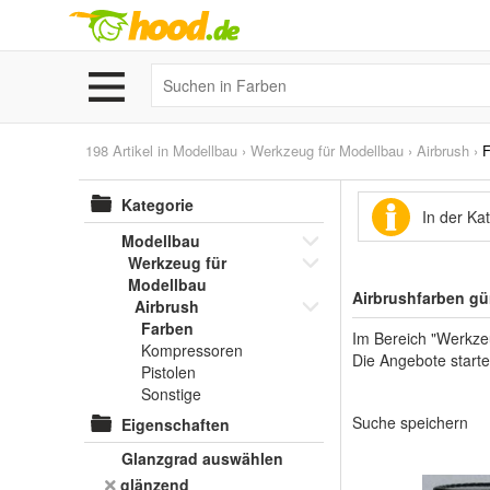
198 Artikel in
Modellbau
›
Werkzeug für Modellbau
›
Airbrush
›
F
Kategorie
In der Ka
Modellbau
Werkzeug für
Modellbau
Airbrushfarben gü
Airbrush
Farben
Im Bereich "Werkze
Kompressoren
Die Angebote starte
Pistolen
Sonstige
Suche speichern
Eigenschaften
Glanzgrad auswählen
glänzend