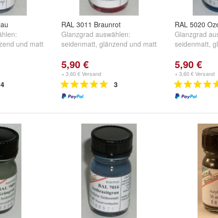
lau
RAL 3011 Braunrot
RAL 5020 Oz
hlen:
Glanzgrad auswählen:
Glanzgrad au
zend
und
matt
seidenmatt
,
glänzend
und
matt
seidenmatt
,
g
5,90 €
5,90 €
+ 3,60 € Versand
+ 3,60 € Versand
4
3