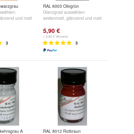
hwarzgrau
RAL 6003 Olivgrün
swählen:
Glanzgrad auswählen:
länzend
und
matt
seidenmatt
,
glänzend
und
matt
5,90 €
+ 3,60 € Versand
3
3
kehrsgrau A
RAL 8012 Rotbraun