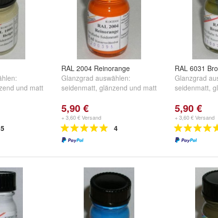
RAL 2004 Reinorange
RAL 6031 Br
hlen:
Glanzgrad auswählen:
Glanzgrad au
zend
und
matt
seidenmatt
,
glänzend
und
matt
seidenmatt
,
g
5,90 €
5,90 €
+ 3,60 € Versand
+ 3,60 € Versand
5
4