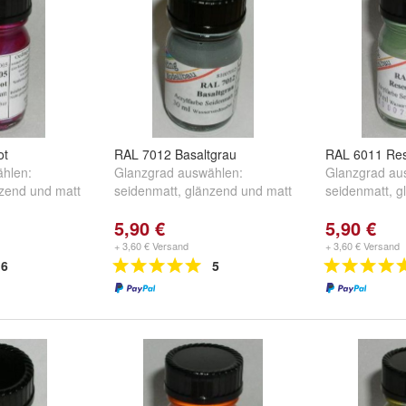
ot
RAL 7012 Basaltgrau
RAL 6011 Re
hlen:
Glanzgrad auswählen:
Glanzgrad au
zend
und
matt
seidenmatt
,
glänzend
und
matt
seidenmatt
,
g
5,90 €
5,90 €
+ 3,60 € Versand
+ 3,60 € Versand
6
5