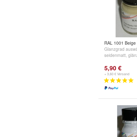
RAL 1001 Beige
Glanzgrad auswä
seidenmatt
,
glän
5,90 €
+ 3,60 € Versand