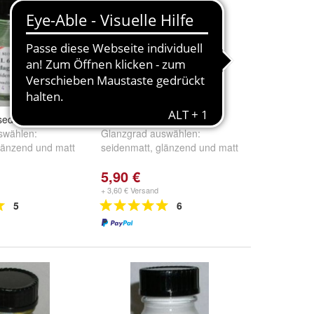
sedagrün
RAL 3020 Verkehrsrot
swählen:
Glanzgrad auswählen:
länzend
und
matt
seidenmatt
,
glänzend
und
matt
5,90 €
+ 3,60 € Versand
5
6