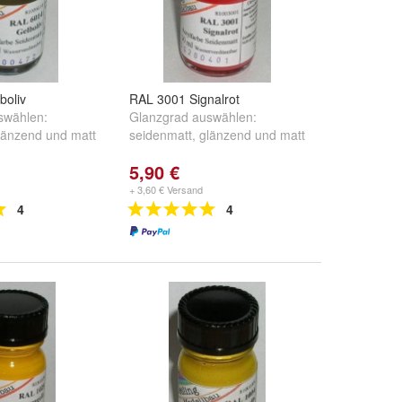
boliv
RAL 3001 Signalrot
swählen:
Glanzgrad auswählen:
länzend
und
matt
seidenmatt
,
glänzend
und
matt
5,90 €
+ 3,60 € Versand
4
4