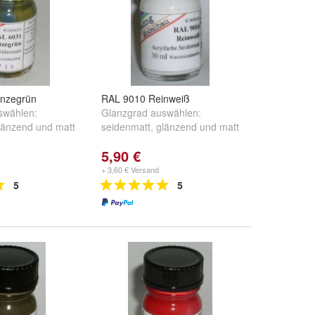
onzegrün
RAL 9010 Reinweiß
swählen:
Glanzgrad auswählen:
länzend
und
matt
seidenmatt
,
glänzend
und
matt
5,90 €
+ 3,60 € Versand
5
5