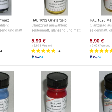
chwarz
RAL 1032 Ginstergelb
RAL 1028 Me
hlen:
Glanzgrad auswählen:
Glanzgrad au
zend
und
matt
seidenmatt
,
glänzend
und
matt
seidenmatt
,
g
5,90 €
5,90 €
+ 3,60 € Versand
+ 3,60 € Versand
4
4