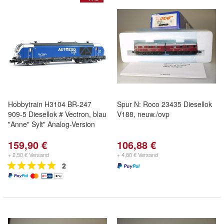
Hobbytrain H3104 BR-247
Spur N: Roco 23435 Diesellok
909-5 Diesellok # Vectron, blau
V188, neuw./ovp
"Anne" Sylt" Analog-Version
159,90 €
106,88 €
+ 2,50 € Versand
+ 4,80 € Versand
2