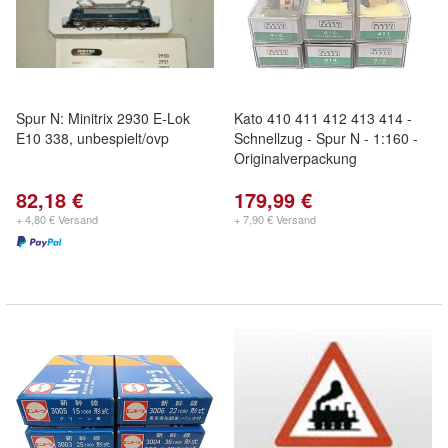
Spur N: Minitrix 2930 E-Lok
Kato 410 411 412 413 414 -
E10 338, unbespielt/ovp
Schnellzug - Spur N - 1:160 -
Originalverpackung
82,18 €
179,99 €
+ 4,80 € Versand
+ 7,90 € Versand