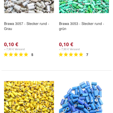
Brawa 3057 - Stecker rund -
Brawa 3053 - Stecker rund -
Grau
grün
0,10 €
0,10 €
+ 7,90 € Versand
+ 7,90 € Versand
5
7