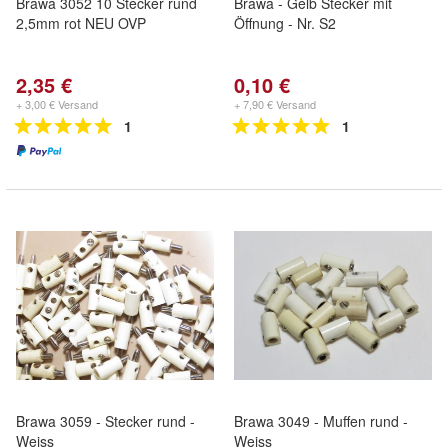
Brawa 3052 10 Stecker rund
Brawa - Gelb Stecker mit
2,5mm rot NEU OVP
Öffnung - Nr. S2
2,35 €
0,10 €
+ 3,00 € Versand
+ 7,90 € Versand
1
1
Brawa 3059 - Stecker rund -
Brawa 3049 - Muffen rund -
Weiss
Weiss