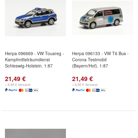
Herpa 096669 - VW Touareg -
Herpa 096133 - VW T6 Bus -
Kampfmittelräumdienst
Corona Testmobil
Schleswig-Holstein. 1:87
(Bayern/Hof). 1:87
21,49 €
21,49 €
+ 6,95 € Versand
+ 6,95 € Versand