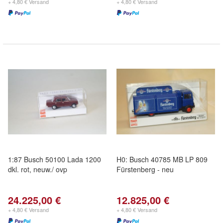
+ 4,80 € Versand
+ 4,80 € Versand
1:87 Busch 50100 Lada 1200
H0: Busch 40785 MB LP 809
dkl. rot, neuw./ ovp
Fürstenberg - neu
24.225,00 €
12.825,00 €
+ 4,80 € Versand
+ 4,80 € Versand