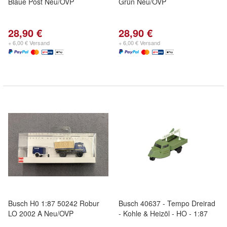
Blaue Post Neu/OVP
Grün Neu/OVP
28,90 €
28,90 €
+ 6,00 € Versand
+ 6,00 € Versand
Busch H0 1:87 50242 Robur
Busch 40637 - Tempo Dreirad
LO 2002 A Neu/OVP
- Kohle & Heizöl - HO - 1:87