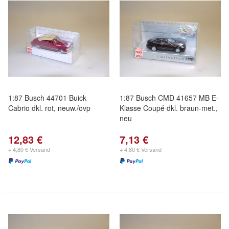
1:87 Busch 44701 Buick
1:87 Busch CMD 41657 MB E-
Cabrio dkl. rot, neuw./ovp
Klasse Coupé dkl. braun-met.,
neu
12,83 €
7,13 €
+ 4,80 € Versand
+ 4,80 € Versand