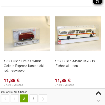
1:87 Busch DreiKa 94001
1:87 Busch 44502 US-BUS
Goliath Express Kasten dkl.
'Fishbowl' - neu
rot, neuw./ovp
11,88 €
11,88 €
+ 4,80 € Versand
+ 4,80 € Versand
213 Artikel auf 5 Seiten
1
2
3