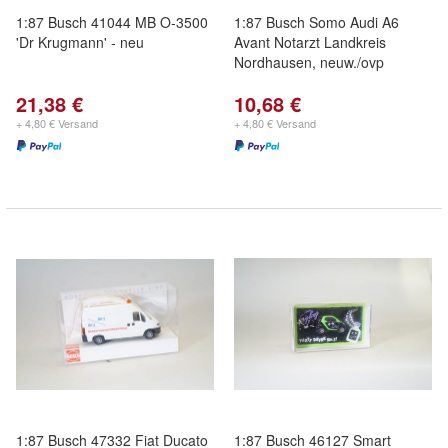
1:87 Busch 41044 MB O-3500
1:87 Busch Somo Audi A6
'Dr Krugmann' - neu
Avant Notarzt Landkreis
Nordhausen, neuw./ovp
21,38 €
10,68 €
+ 4,80 € Versand
+ 4,80 € Versand
1:87 Busch 47332 Fiat Ducato
1:87 Busch 46127 Smart