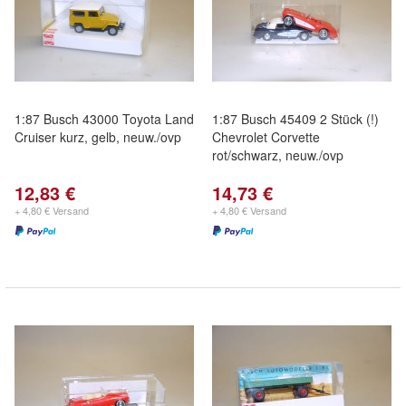
1:87 Busch 43000 Toyota Land
1:87 Busch 45409 2 Stück (!)
Cruiser kurz, gelb, neuw./ovp
Chevrolet Corvette
rot/schwarz, neuw./ovp
12,83 €
14,73 €
+ 4,80 € Versand
+ 4,80 € Versand