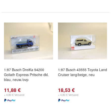
1:87 Busch DreiKa 94200
1:87 Busch 43555 Toyota Land
Goliath Express Pritsche dkl.
Cruiser lang/beige, neu
blau, neuw./ovp
11,88 €
18,53 €
+ 4,80 € Versand
+ 4,80 € Versand