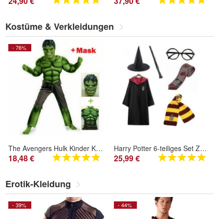
24,90 €
37,90 €
Kostüme & Verkleidungen
- 76%
The Avengers Hulk Kinder Kostum+maske Karneval Jungen Kostumparty Cosplay
Harry Potter 6-teiliges Set Zauberer-Cosplay-Kostüm für Kostüm
18,48 €
25,99 €
Erotik-Kleidung
- 39%
- 44%