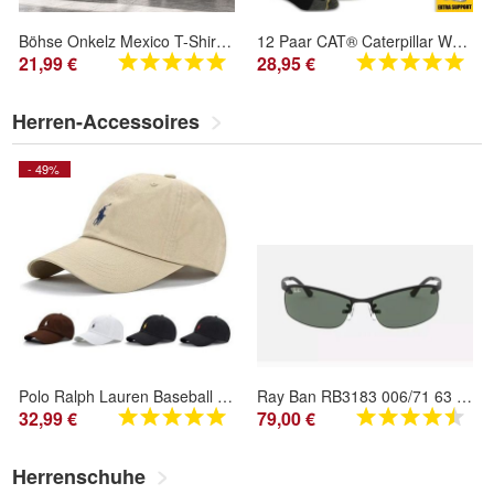
Böhse Onkelz Mexico T-Shirt Hoodie Sweatshirt - Herren Damen Fan Geschenk
12 Paar CAT® Caterpillar WORK Sneaker SOCKEN ArbeitsSneaker Arbeitssocken Füßlinge
21,99 €
28,95 €
Herren-Accessoires
- 49%
Polo Ralph Lauren Baseball cape Baseballmütze Baseballkappe Geschenk
Ray Ban RB3183 006/71 63 15 3N
32,99 €
79,00 €
Herrenschuhe