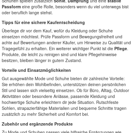
Schuhen spielen zusätzlich
Sohle
,
Dämpfung
und eine
stabile
Passform
eine große Rolle, besonders wenn du viel unterwegs bist
oder beruflich lange stehst.
Tipps für eine sichere Kaufentscheidung
Überlege dir vor dem Kauf, wofür du Kleidung oder Schuhe
einsetzen möchtest. Prüfe Passform und Bewegungsfreiheit und
achte auf Bewertungen anderer Käufer, um Hinweise zu Qualität und
Tragegefühl zu erhalten. Ein weiterer wichtiger Punkt ist die
Pflege
.
Produkte, die leicht zu reinigen sind und klare Pflegehinweise
besitzen, bleiben länger in gutem Zustand.
Vorteile und Einsatzmöglichkeiten
Gut ausgewählte Mode und Schuhe bieten dir zahlreiche Vorteile:
Sie erhöhen dein Wohlbefinden, unterstützen deinen persönlichen
Stil und lassen sich vielseitig einsetzen. Ob für Büro, Alltag, Outdoor
Aktivitäten oder besondere Anlässe, passende Kleidung und
hochwertige Schuhe erleichtern dir jede Situation. Rutschfeste
Sohlen, strapazierfähige Materialien und bequeme Schnitte tragen
zusätzlich zu mehr Sicherheit und Komfort bei.
Zubehör und ergänzende Produkte
Zu Mode und Schuhen passen viele hilfreiche Ergänzungen wie