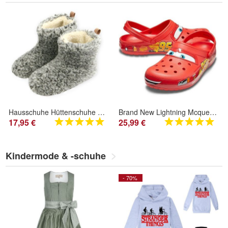
Hausschuhe Hüttenschuhe Lammfell Schafwolle Schaffell Wildleder Grau Gr.35-48
Brand New Lightning Mcqueen Clog Cars Size Men Women Fast Ship
17,95 €
25,99 €
Kindermode & -schuhe
- 70%