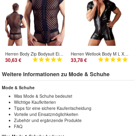
Herren Body Zip Bodysuit Einteiler Overall Männerbody M L XL XXL "Freestyle" C23
Herren Wetlook Body M L XL Zip schwarz Männer Overall Sexy Bodysuit "Mika"
30,63 €
33,78 €
Weitere Informationen zu Mode & Schuhe
Mode & Schuhe
Was Mode & Schuhe bedeutet
Wichtige Kaufkriterien
Tipps für eine sichere Kaufentscheidung
Vorteile und Einsatzmöglichkeiten
Zubehör und ergänzende Produkte
FAQ