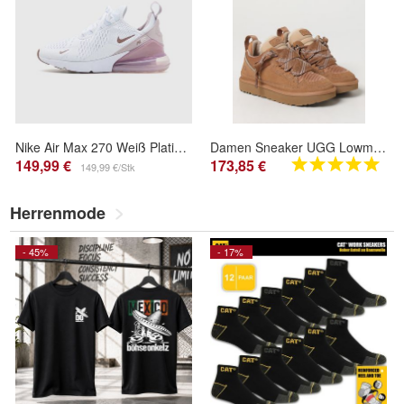
Nike Air Max 270 Weiß Platinum Violet Damen AH6789-120
Damen Sneaker UGG Lowmel Chestnut
149,99 €
173,85 €
149,99 €/Stk
Herrenmode
- 45%
- 17%