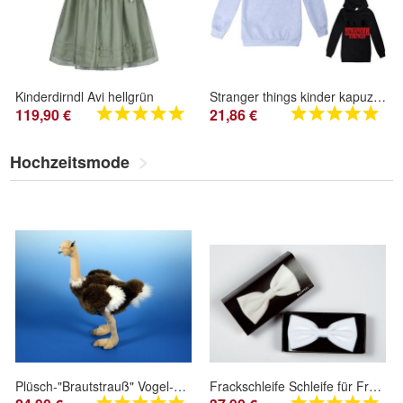
Kinderdirndl Avi hellgrün
Stranger things kinder kapuzenpullover bedrucktes sweatshirt Junge madchen lassiger
119,90 €
21,86 €
Hochzeitsmode
Plüsch-"Brautstrauß" Vogel-Strauss Plüschtier Stofftier ca. 33cm
Frackschleife Schleife für Frackhemd Gesellschaftsschleife weis Frack