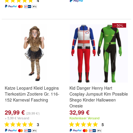
4
- 50%
Katze Leopard Kleid Leggins
Kid Danger Henry Hart
Tierkostüm Zootiere Gr. 116-
Cosplay Jumpsuit Kim Possible
152 Karneval Fasching
Shego Kinder Halloween
Onesie
29,99 €
32,99 €
(29,99 €/)
+ 5,99 € Versand
Kostenloser Versand
3
5