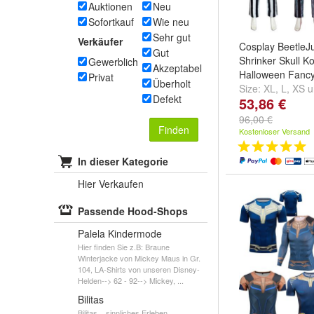
Auktionen
Neu
Sofortkauf
Wie neu
Sehr gut
Verkäufer
Cosplay BeetleJ
Gut
Shrinker Skull K
Gewerblich
Akzeptabel
Halloween Fancy
Privat
Überholt
Size:
XL
,
L
,
XS
u
Defekt
53,86 €
96,00 €
Finden
Kostenloser Versand
In dieser Kategorie
Hier Verkaufen
Passende Hood-Shops
Palela Kindermode
Hier finden Sie z.B: Braune
Winterjacke von Mickey Maus in Gr.
104, LA-Shirts von unseren Disney-
Helden--> 62 - 92--> Mickey, ...
Bilitas
Bilitas ...sinnliches Erleben