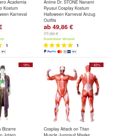
ero Academia
Anime Dr. STONE Nanami
to Kostum
Ryusui Cosplay Kostum
ween Karneval
Halloween Karneval Anzug
Outfits
€
ab 49,86 €
und
weitere ...
Size:
S
,
M
,
L
und
weitere ...
77,00 €
and
Kostenloser Versand
1
1
- 16%
- 62%
 Bizarre
Cosplay Attack on Titan
o Jotaro
Muscle Jumpsuit Maske