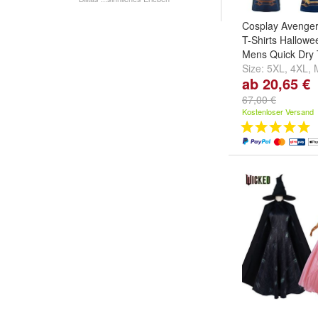
Cosplay Avenge
T-Shirts Hallow
Mens Quick Dry
Size:
5XL
,
4XL
,
ab 20,65 €
...
67,00 €
Kostenloser Versand