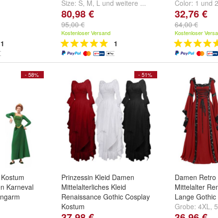
Size:
S
,
M
,
L
und
weitere ...
Color:
1
und
80,98 €
32,76 €
white
95,00 €
64,00 €
Kostenloser Versand
Kostenloser Vers
1
1
- 58%
- 51%
a Kostum
Prinzessin Kleid Damen
Damen Retro 
n Karneval
Mittelalterliches Kleid
Mittelalter R
angarm
Renaissance Gothic Cosplay
Lange Gothic 
Kostum
Grobe:
4XL
,
37,98 €
36,96 €
nd
weitere ...
Grobe:
S
,
M
,
L
und
weitere ...
weitere ...