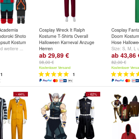
Academia
Cosplay Wreck It Ralph
Cosplay Fanta
doroki Shoto
Kostume T-Shirts Overall
Doom Kostum
psuit Kostum
Halloween Karneval Anzuge
Hose Hallowe
nd
weitere ...
Herren
Size:
S
,
M
,
L
ab 29,89 €
ab 43,86 
Size:
S
,
XS
,
M
und
weitere ...
98,00 €
82,00 €
Kostenloser Versand
Kostenloser Vers
1
1
- 44%
- 62%