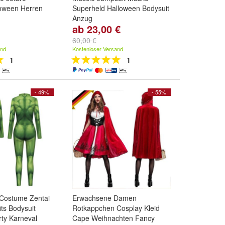
oween Herren
Superheld Halloween Bodysuit
Anzug
ab 23,00 €
und
weitere ...
Size:
S
,
M
,
L
und
weitere ...
60,00 €
and
Kostenloser Versand
1
1
- 49%
- 55%
 Costume Zentai
Erwachsene Damen
its Bodysuit
Rotkappchen Cosplay Kleid
ty Karneval
Cape Weihnachten Fancy