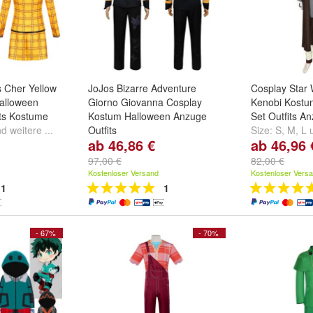
s Cher Yellow
JoJos Bizarre Adventure
Cosplay Star
alloween
Giorno Giovanna Cosplay
Kenobi Kostu
ts Kostume
Kostum Halloween Anzuge
Set Outfits A
nd
weitere ...
Outfits
Size:
S
,
M
,
L
ab 46,86 €
ab 46,96 
Size:
S
,
M
,
L
und
weitere ...
97,00 €
82,00 €
Kostenloser Versand
Kostenloser Vers
1
1
- 67%
- 70%