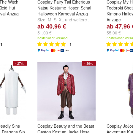
The Witch
Cosplay Fairy Tail Etherious
Cosplay My H
leid Hut
Natsu Kostume Hosen Schal
Todoroki Sho
val Anzug
Halloween Karneval Anzug
Kimono Hallo
Size:
M
,
S
,
XL
und
weitere ...
Anzuge
ab 40,96 €
ab 47,96 
d
weitere ...
Size:
S
,
M
,
L
51,00 €
55,00 €
Kostenloser Versand
Kostenloser Vers
1
1
- 27%
- 36%
eadly Sins
Cosplay Beauty and the Beast
Cosplay JoJos
 Dragons Sin
Gaston Kostum Jacke Hose
Adventure Kuj