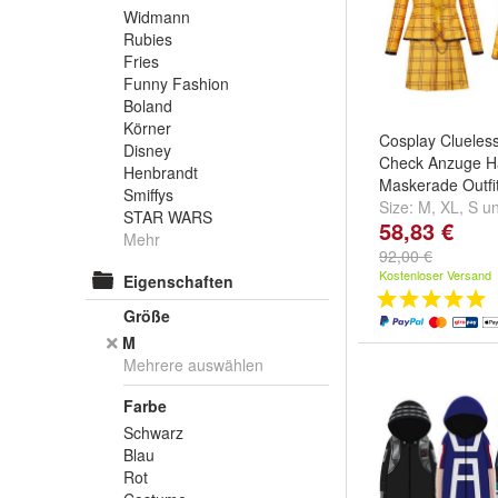
Widmann
Rubies
Fries
Funny Fashion
Boland
Körner
Cosplay Clueles
Disney
Check Anzuge H
Henbrandt
Maskerade Outfi
Smiffys
Size:
M
,
XL
,
S
u
STAR WARS
58,83 €
Mehr
92,00 €
Kostenloser Versand
Eigenschaften
Größe
M
Mehrere auswählen
Farbe
Schwarz
Blau
Rot