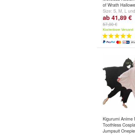
of Wrath Hallow
Size:
S
,
M
,
L
un
ab 41,89 €
57,00 €
Kostenloser Versand
Kigurumi Anime N
Toothless Cospl
Jumpsuit Onepi