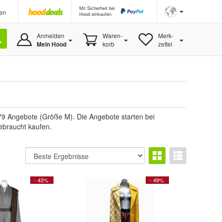
Mit Sicherheit bei
en
Hood einkaufen
Anmelden
Waren-
Merk-
Mein Hood
korb
zettel
79 Angebote (Größe M). Die Angebote starten bei
ebraucht kaufen.
- 43%
- 49%