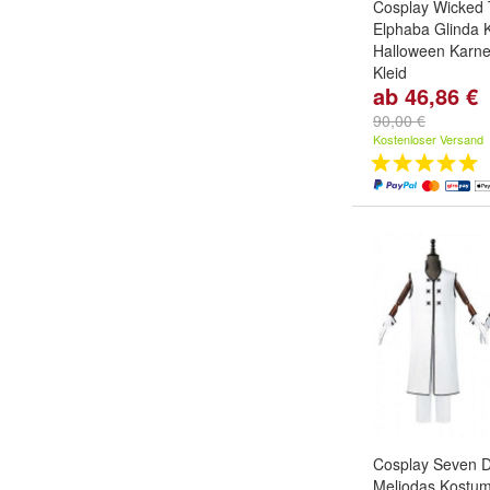
Cosplay Wicked 
Elphaba Glinda K
Halloween Karne
Kleid
ab 46,86 €
Size:
XL
,
L
,
S
un
90,00 €
Kostenloser Versand
Cosplay Seven D
Meliodas Kostum