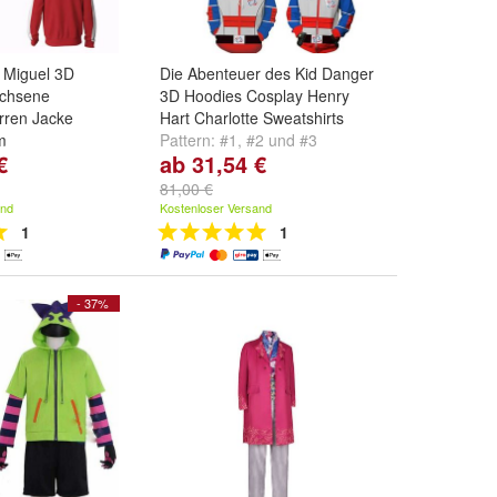
 Miguel 3D
Die Abenteuer des Kid Danger
achsene
3D Hoodies Cosplay Henry
rren Jacke
Hart Charlotte Sweatshirts
m
Pattern:
#1
,
#2
und
#3
€
ab 31,54 €
nd
#1
81,00 €
and
Kostenloser Versand
1
1
- 37%