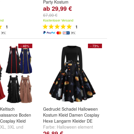
2
Party Kostum
ab 29,99 €
Grobe:
S
,
M
,
L
und
weitere ...
67,00 €
and
Kostenloser Versand
1
1
- 46%
- 73%
Keltisch
Gedruckt Schadel Halloween
enaissance Boden
Kostum Kleid Damen Cosplay
Cosplay Kleid
Hexe Langarm Kleider DE
5XL
,
3XL
und
Farbe:
Halloween element
26,89 €
printing