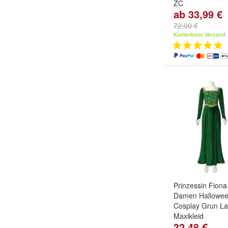
ZC
ab 33,99 €
Color:
black
und
72,00 €
Kostenloser Versand
Prinzessin Fion
Damen Hallowee
Cosplay Grun L
Maxikleid
32,48 €
Grobe:
S
,
M
,
L
u