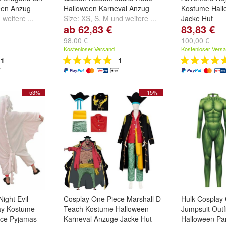
een Anzug
Halloween Karneval Anzug
Kostume Hall
d
weitere ...
Size:
XS
,
S
,
M
und
weitere ...
Jacke Hut
ab 62,83 €
83,83 €
Size:
S
,
M
,
L
98,00 €
100,00 €
Kostenloser Versand
Kostenloser Vers
1
1
- 53%
- 15%
ight Evil
Cosplay One Piece Marshall D
Hulk Cosplay
ay Kostume
Teach Kostume Halloween
Jumpsuit Outf
ece Pyjamas
Karneval Anzuge Jacke Hut
Halloween Par