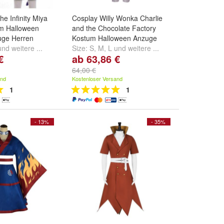
e Infinity Miya
Cosplay Willy Wonka Charlie
m Halloween
and the Chocolate Factory
uge Herren
Kostum Halloween Anzuge
und
weitere ...
Size:
S
,
M
,
L
und
weitere ...
€
ab 63,86 €
64,00 €
and
Kostenloser Versand
1
1
- 13%
- 35%