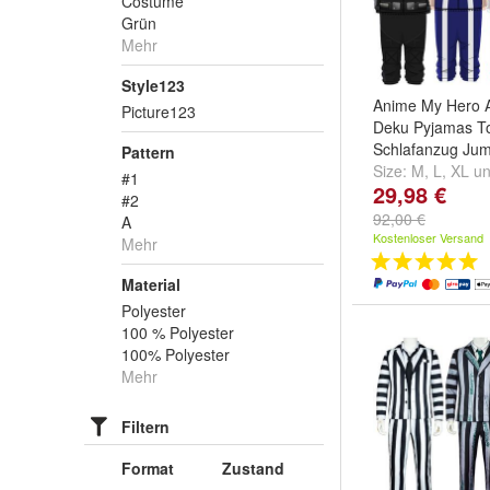
Costume
Grün
Mehr
Style123
Anime My Hero 
Picture123
Deku Pyjamas To
Schlafanzug Jum
Pattern
Size:
M
,
L
,
XL
u
#1
29,98 €
#2
92,00 €
A
Kostenloser Versand
Mehr
Material
Polyester
100 % Polyester
100% Polyester
Mehr
Filtern
Format
Zustand