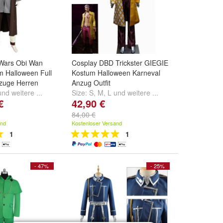
 Wars Obi Wan
Cosplay DBD Trickster GIEGIE
m Halloween Full
Kostum Halloween Karneval
nzuge Herren
Anzug Outfit
und
weitere ...
Size:
S
,
M
,
L
und
weitere ...
€
42,90 €
84,00 €
and
Kostenloser Versand
1
1
- 47%
- 25%