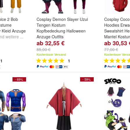
uice 2 Bob
Cosplay Demon Slayer Uzui
Cosplay Coco
ostume
Tengen Kostum
Hoodies Erw
 Kleid Anzuge
Kopfbedeckung Halloween
Sweatshirt He
nd
weitere ...
Anzuge Outfits
Mantel Kostu
ab 32,55 €
ab 30,53 
Size:
S
,
M
,
L
und
weitere ...
Pattern:
#2
u
85,00 €
77,00 €
Kostenloser Versand
Kostenloser Vers
1
1
- 69%
- 59%