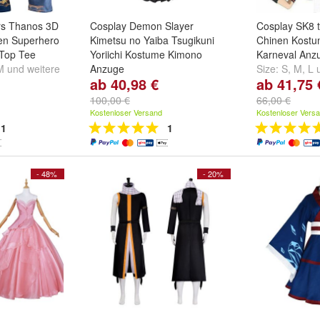
rs Thanos 3D
Cosplay Demon Slayer
Cosplay SK8 th
een Superhero
Kimetsu no Yaiba Tsugikuni
Chinen Kostu
 Top Tee
Yoriichi Kostume Kimono
Karneval Anz
M
und
weitere
Anzuge
Size:
S
,
M
,
L
ab 40,98 €
ab 41,75 
Size:
S
,
M
,
L
und
weitere ...
100,00 €
66,00 €
Kostenloser Versand
Kostenloser Vers
1
1
- 48%
- 20%