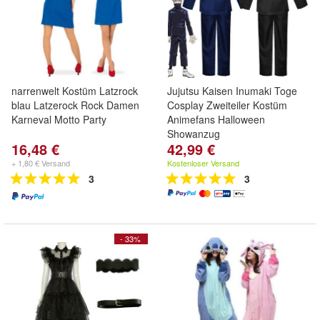
narrenwelt Kostüm Latzrock
Jujutsu Kaisen Inumaki Toge
blau Latzerock Rock Damen
Cosplay Zweiteiler Kostüm
Karneval Motto Party
Animefans Halloween
Showanzug
16,48 €
42,99 €
+ 1,80 € Versand
Kostenloser Versand
3
3
- 33%