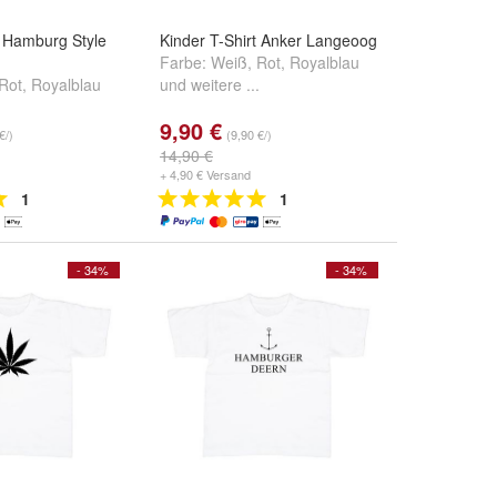
t Hamburg Style
Kinder T-Shirt Anker Langeoog
Farbe:
Weiß
,
Rot
,
Royalblau
Rot
,
Royalblau
und
weitere ...
.
9,90 €
€/)
(9,90 €/)
14,90 €
+ 4,90 € Versand
1
1
- 34%
- 34%