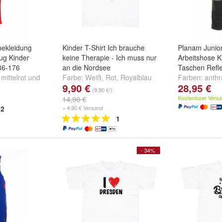
ekleidung
Kinder T-Shirt Ich brauche
Planam Junio
ug Kinder
keine Therapie - Ich muss nur
Arbeitshose K
86-176
an die Nordsee
Taschen Refl
,
mittelrot
und
Farbe:
Weiß
,
Rot
,
Royalblau
Farben:
anthr
9,90 €
28,95 €
und
weitere ...
marine/orang
(9,90 €/)
oliv/orange 6
Kostenloser Vers
14,90 €
2
+ 4,90 € Versand
1
- 34%