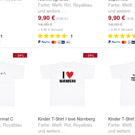
Farbe:
Weiß
,
Rot
,
Royalblau
Farbe:
Weiß
,
und
weitere ...
und
weitere ..
9,90 €
9,90 €
(9,90 €/)
(9,90 
14,90 €
14,90 €
+ 4,90 € Versand
+ 4,90 € Versand
1
1
- 34%
- 34%
ormat C
Kinder T-Shirt I love Nürnberg
Kinder T-Shirt
t
,
Royalblau
Farbe:
Weiß
,
Rot
,
Royalblau
Farbe:
Weiß
,
und
weitere ...
und
weitere ..