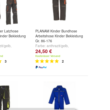
er Latzhose
PLANAM Kinder Bundhose
inder Bekleidung
Arbeitshose Kinder Bekleidung
Gr. 86-176
it/gelb
,
Farbe:
anthrazit/gelb
,
24,50 €
e
und
oliv/orange
marine/orange
und
oliv/orange
and
Kostenloser Versand
3
2