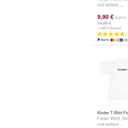
und
weitere ...
9,90 €
(9,90 €/)
14,90 €
+ 4,90 € Versand
Kinder T-Shirt F
Farbe:
Weiß
,
Ro
und
weitere ...