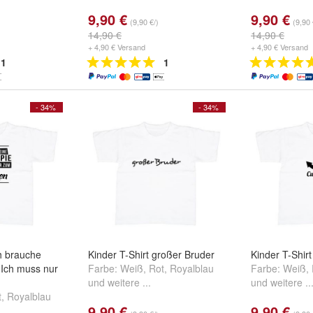
9,90 €
9,90 €
(9,90 €/)
(9,90 
14,90 €
14,90 €
+ 4,90 € Versand
+ 4,90 € Versand
1
1
- 34%
- 34%
ch brauche
Kinder T-Shirt großer Bruder
Kinder T-Shir
 Ich muss nur
Farbe:
Weiß
,
Rot
,
Royalblau
Farbe:
Weiß
,
und
weitere ...
und
weitere ..
t
,
Royalblau
9,90 €
9,90 €