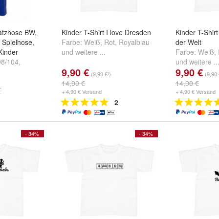
atzhose BW,
Kinder T-Shirt I love Dresden
Kinder T-Shir
 Spielhose,
Farbe:
Weiß
,
Rot
,
Royalblau
der Welt
Kinder
und
weitere ...
Farbe:
Weiß
,
98/104
,
und
weitere ..
9,90 €
9,90 €
ere ...
(9,90 €/)
(9,90 
14,90 €
14,90 €
+ 4,90 € Versand
+ 4,90 € Versand
2
- 34%
- 34%