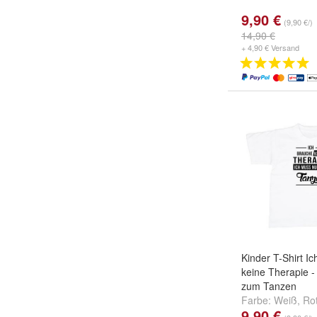
9,90 €
(9,90 €/)
14,90 €
+ 4,90 € Versand
Kinder T-Shirt I
keine Therapie -
zum Tanzen
Farbe:
Weiß
,
Ro
9,90 €
und
weitere ...