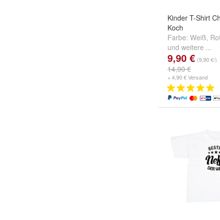
Kinder T-Shirt C
Koch
Farbe:
Weiß
,
Ro
und
weitere ...
9,90 €
(9,90 €/)
14,90 €
+ 4,90 € Versand