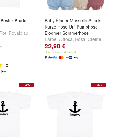
t Bester Bruder
Baby Kinder Musselin Shorts
Kurze Hose Uni Pumphose
Rot
,
Royalblau
Bloomer Sommerhose
.
Farbe:
Altrosa
,
Rosa
,
Creme
22,90 €
und
weitere ...
€/)
Kostenloser Versand
2
- 34%
- 34%