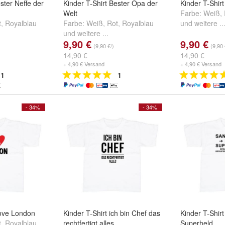
ster Neffe der
Kinder T-Shirt Bester Opa der
Kinder T-Shir
Welt
Farbe:
Weiß
,
t
,
Royalblau
Farbe:
Weiß
,
Rot
,
Royalblau
und
weitere ..
und
weitere ...
9,90 €
9,90 €
(9,90 €/)
(9,90 
14,90 €
14,90 €
+ 4,90 € Versand
+ 4,90 € Versand
1
1
- 34%
- 34%
 love London
Kinder T-Shirt ich bin Chef das
Kinder T-Shirt
t
,
Royalblau
rechtfertigt alles
Superheld