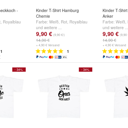
heckkoch -
Kinder T-Shirt Hamburg
Kinder T-Shir
Chemie
Anker
t
,
Royalblau
Farbe:
Weiß
,
Rot
,
Royalblau
Farbe:
Weiß
,
und
weitere ...
und
weitere ..
9,90 €
9,90 €
(9,90 €/)
(9,90 
14,90 €
14,90 €
+ 4,90 € Versand
+ 4,90 € Versand
1
1
- 34%
- 34%