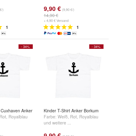
9,90 €
€/)
(9,90 €/)
14,90 €
+ 4,90 € Versand
1
1
- 34%
- 34%
t Cuxhaven Anker
Kinder T-Shirt Anker Borkum
Rot
,
Royalblau
Farbe:
Weiß
,
Rot
,
Royalblau
.
und
weitere ...
9,90 €