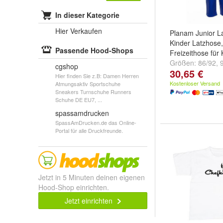
In dieser Kategorie
Hier Verkaufen
Planam Junior L
Kinder Latzhose,
Passende Hood-Shops
Freizeithose für 
Größen:
86/92
,
cgshop
30,65 €
110/116
und
weit
Hier finden Sie z.B: Damen Herren
Kostenloser Versand
Atmungsaktiv Sportschuhe
Sneakers Turnschuhe Runners
Schuhe DE EU7, ...
spassamdrucken
SpassAmDrucken.de das Online-
Portal für alle Druckfreunde.
Jetzt in 5 Minuten deinen eigenen
Hood-Shop einrichten.
Jetzt einrichten