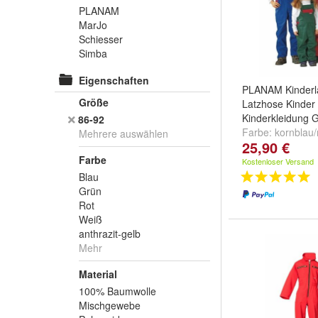
PLANAM
MarJo
Schiesser
Simba
Eigenschaften
PLANAM Kinderl
Größe
Latzhose Kinder
Kinderkleidung G
86-92
Farbe:
kornblau/
Mehrere auswählen
25,90 €
mittelrot/kornbla
Farbe
mittelgrün/mittelr
Kostenloser Versand
Blau
Grün
Rot
Weiß
anthrazit-gelb
Mehr
Material
100% Baumwolle
Mischgewebe