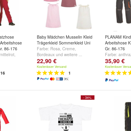
atzhose
Baby Mädchen Musselin Kleid
PLANAM Kind
 Arbeitshose
Trägerkleid Sommerkleid Uni
Arbeitshose K
r. 86-176
Farbe:
Rosa
,
Creme
,
Gr. 86-176
mittelrot
,
Bordeaux
und
weitere ...
Farbe:
anthraz
22,90 €
35,90 €
u
und
marine/orang
ot
Kostenloser Versand
Kostenloser Vers
16
1
- 34%