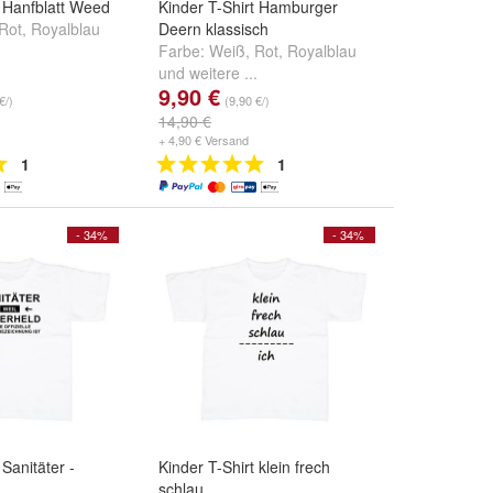
t Hanfblatt Weed
Kinder T-Shirt Hamburger
Rot
,
Royalblau
Deern klassisch
.
Farbe:
Weiß
,
Rot
,
Royalblau
und
weitere ...
9,90 €
€/)
(9,90 €/)
14,90 €
+ 4,90 € Versand
1
1
- 34%
- 34%
 Sanitäter -
Kinder T-Shirt klein frech
schlau