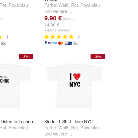
Rot
,
Royalblau
Farbe:
Weiß
,
Rot
,
Royalblau
.
und
weitere ...
9,90 €
€/)
(9,90 €/)
14,90 €
+ 4,90 € Versand
1
1
- 34%
- 34%
 Listen to Techno
Kinder T-Shirt I love NYC
Rot
,
Royalblau
Farbe:
Weiß
,
Rot
,
Royalblau
.
und
weitere ...