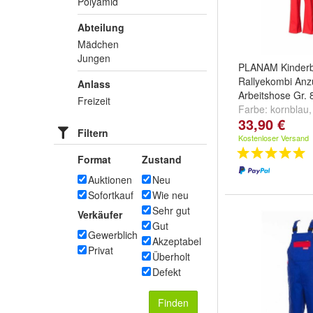
Polyamid
Abteilung
Mädchen
Jungen
PLANAM Kinderb
Rallyekombi Anz
Anlass
Arbeitshose Gr. 
Freizeit
Farbe:
kornblau
33,90 €
mittelgrün
Filtern
Kostenloser Versand
Format
Zustand
Auktionen
Neu
Sofortkauf
Wie neu
Sehr gut
Verkäufer
Gut
Gewerblich
Akzeptabel
Privat
Überholt
Defekt
Finden