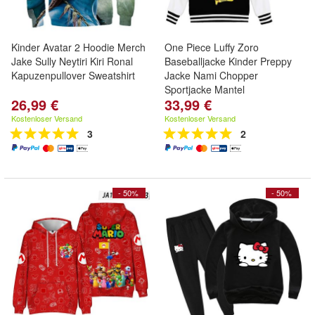
Kinder Avatar 2 Hoodie Merch
One Piece Luffy Zoro
Jake Sully Neytiri Kiri Ronal
Baseballjacke Kinder Preppy
Kapuzenpullover Sweatshirt
Jacke Nami Chopper
Sportjacke Mantel
26,99 €
33,99 €
Kostenloser Versand
Kostenloser Versand
3
2
- 50%
- 50%