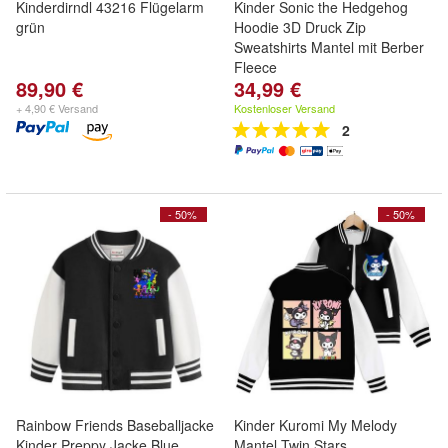
Kinderdirndl 43216 Flügelarm
Kinder Sonic the Hedgehog
grün
Hoodie 3D Druck Zip
Sweatshirts Mantel mit Berber
Fleece
89,90 €
34,99 €
+ 4,90 € Versand
Kostenloser Versand
2
- 50%
- 50%
Rainbow Friends Baseballjacke
Kinder Kuromi My Melody
Kinder Preppy Jacke Blue
Mantel Twin Stars