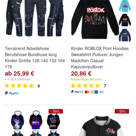
Terratrend Arbeitshose
Kinder ROBLOX Print Hoodies
Berufshose Bundhose lang
Sweatshirt Pullover Jungen
Kinder Größe 128 140 152 164
Madchen Casual
176
Kapuzenpullover
ab 25,99 €
20,86 €
+ 4,99 € Versand
Kostenloser Versand
6
7
- 50%
- 50%