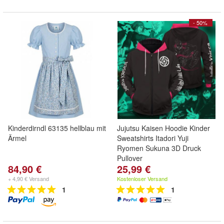
- 50%
Kinderdirndl 63135 hellblau mit
Jujutsu Kaisen Hoodie Kinder
Ärmel
Sweatshirts Itadori Yuji
Ryomen Sukuna 3D Druck
Pullover
84,90 €
25,99 €
+ 4,90 € Versand
Kostenloser Versand
1
1