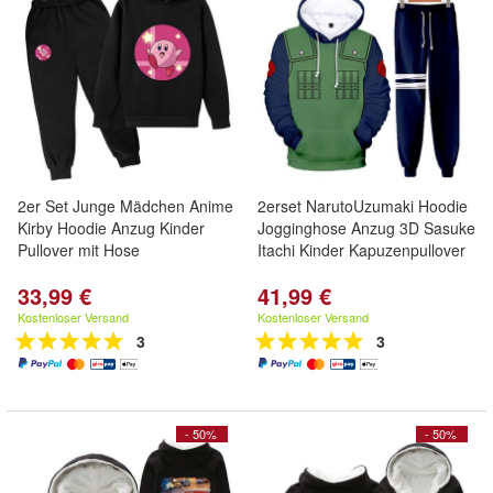
2er Set Junge Mädchen Anime
2erset NarutoUzumaki Hoodie
Kirby Hoodie Anzug Kinder
Jogginghose Anzug 3D Sasuke
Pullover mit Hose
Itachi Kinder Kapuzenpullover
33,99 €
41,99 €
Kostenloser Versand
Kostenloser Versand
3
3
- 50%
- 50%