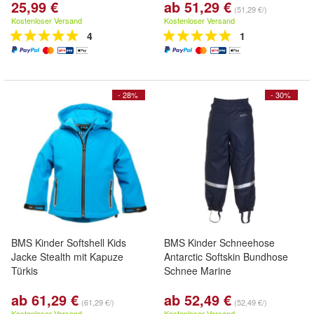
25,99 €
ab 51,29 €
(51,29 €/)
Kostenloser Versand
Kostenloser Versand
4
1
- 28%
- 30%
BMS Kinder Softshell Kids
BMS Kinder Schneehose
Jacke Stealth mit Kapuze
Antarctic Softskin Bundhose
Türkis
Schnee Marine
ab 61,29 €
ab 52,49 €
(61,29 €/)
(52,49 €/)
Kostenloser Versand
Kostenloser Versand