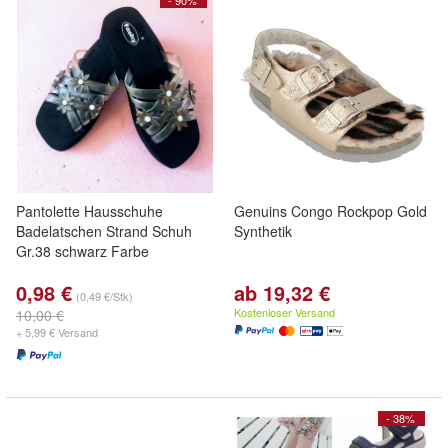
- 90%
Pantolette Hausschuhe
Genuins Congo Rockpop Gold
Badelatschen Strand Schuh
Synthetik
Gr.38 schwarz Farbe
0,98 €
ab 19,32 €
(0,49 €/Stk)
Kostenloser Versand
10,00 €
+ 5,99 € Versand
- 38%