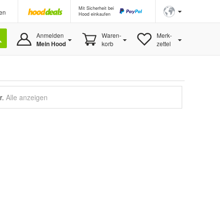
Mit Sicherheit bei
en
Hood einkaufen
Anmelden
Waren-
Merk-
Mein Hood
korb
zettel
r.
Alle anzeigen