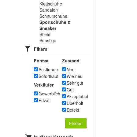
Klettschuhe
Sandalen
Schnürschuhe
Sportschuhe &
Sneaker
Stiefel
Sonstige
Filtern
Format
Zustand
Auktionen
Neu
Sofortkauf
Wie neu
Sehr gut
Verkäufer
Gut
Gewerblich
Akzeptabel
Privat
Überholt
Defekt
Finden