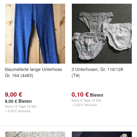
blaumelierte lange Unterhose
3 Unterhosen, Gr. 116/128
Gr. 164 (4483)
(T#)
9,00 €
0,10 €
Bieten
Noch
6 Tage 14 Std.
8,00 € Bieten
+ 5,00 € Versand
Noch
12 Tage 16 Std.
+ 5,50 € Versand