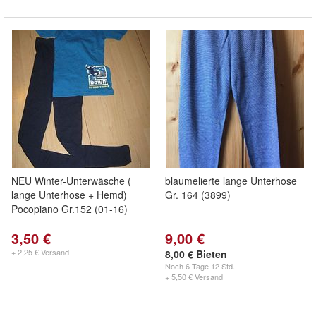
NEU Winter-Unterwäsche (
blaumelierte lange Unterhose
lange Unterhose + Hemd)
Gr. 164 (3899)
Pocopiano Gr.152 (01-16)
3,50 €
9,00 €
+ 2,25 € Versand
8,00 € Bieten
Noch
6 Tage 12 Std.
+ 5,50 € Versand