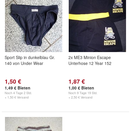
Sport Slip in dunkelblau Gr.
2x ME3 Minion Escape
140 von Under Wear
Unterhose 12 Year 152
1,50 €
1,87 €
1,49 € Bieten
1,00 € Bieten
Noch
4 Tage 2 Std.
Noch
9 Tage 19 Std.
+ 1,50 € Versand
+ 2,50 € Versand