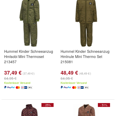
Hummel Kinder Schneeanzug
Hummel Kinder Schneeanzug
Hmlsobi Mini Thermoset
Hmlnule Mini Thermo Set
213457
215081
37,49 €
48,49 €
(37,49 €/)
(48,49 €/)
64,95 €
64,95 €
Kostenloser Versand
Kostenloser Versand
- 25%
- 51%