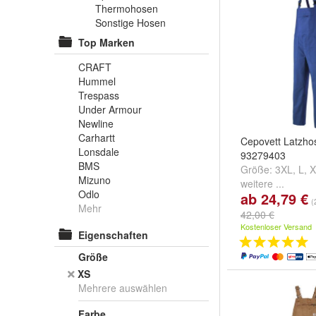
Thermohosen
Sonstige Hosen
Top Marken
CRAFT
Hummel
Trespass
Under Armour
Newline
Carhartt
Cepovett Latzhos
Lonsdale
93279403
BMS
Größe:
3XL
,
L
,
X
Mizuno
weitere ...
Odlo
ab 24,79 €
(
Mehr
42,00 €
Kostenloser Versand
Eigenschaften
Größe
XS
Mehrere auswählen
Farbe