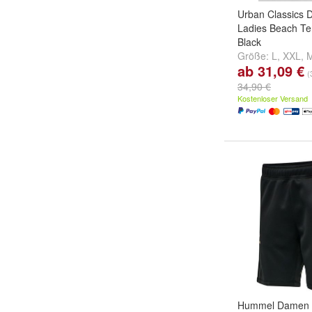
Urban Classics 
Ladies Beach Te
Black
Größe:
L
,
XXL
,
ab 31,09 €
...
(
34,90 €
Kostenloser Versand
Hummel Damen S