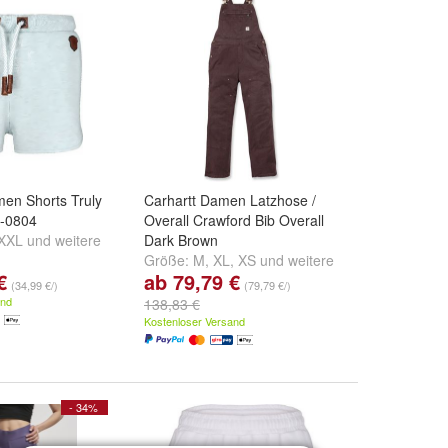
en Shorts Truly
Carhartt Damen Latzhose /
1-0804
Overall Crawford Bib Overall
XXL
und
weitere
Dark Brown
Größe:
M
,
XL
,
XS
und
weitere
€
ab 79,79 €
...
(34,99 €/)
(79,79 €/)
and
138,83 €
Kostenloser Versand
- 34%