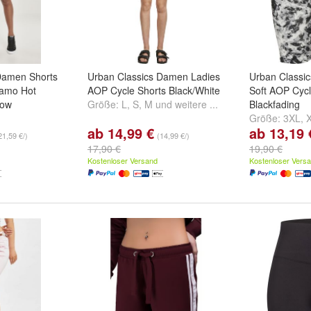
Damen Shorts
Urban Classics Damen Ladies
Urban Classi
Camo Hot
AOP Cycle Shorts Black/White
Soft AOP Cycl
low
Größe:
L
,
S
,
M
und
weitere ...
Blackfading
Größe:
3XL
,
ab 14,99 €
ab 13,19 
und
weitere
weitere ...
21,59 €/)
(14,99 €/)
17,90 €
19,90 €
Kostenloser Versand
Kostenloser Vers