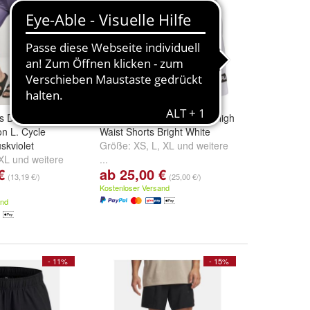
cs Damen Shorts
Fila Damen Shorts Banaz High
on L. Cycle
Waist Shorts Bright White
skviolet
Größe:
XS
,
L
,
XL
und
weitere
XL
und
weitere
...
€
ab 25,00 €
(13,19 €/)
(25,00 €/)
Kostenloser Versand
and
- 11%
- 15%