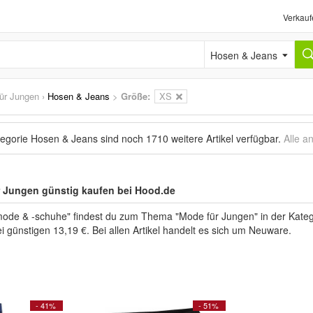
Verkauf
Hosen & Jeans
ür Jungen
›
Hosen & Jeans
>
Größe:
XS
tegorie Hosen & Jeans sind noch
1710 weitere Artikel
verfügbar.
Alle a
 Jungen günstig kaufen bei Hood.de
mode & -schuhe" findest du zum Thema "Mode für Jungen" in der Kate
i günstigen 13,19 €. Bei allen Artikel handelt es sich um Neuware.
- 41%
- 51%