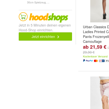
30cm Spielzeug, ...
Jetzt in 5 Minuten deinen eigenen
Urban Classics 
Hood-Shop einrichten.
Ladies Printed 
Jetzt einrichten
Pants Frozenyel
Camouflage
ab 21,59 €
Größe:
5XL
,
L
,
S
(
...
29,90 €
Kostenloser Versand