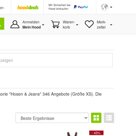
Mit Sicherheit bei
en
Hood einkaufen
Anmelden
Waren-
Merk-
Mein Hood
korb
zettel
nzeigen
gorie "Hosen & Jeans" 346 Angebote (Größe XS). Die
- 43%