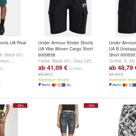
orts UA Rival
Under Armour Kinder Shorts
Under Armour
UA Vibe Woven Cargo Short
UA B Unstop
8
,
Black 001
,
6009838
Short 600930
itere ...
Farbe:
Black 001
,
Gray 025
,
Größe:
S
,
XS
ab 41,09 €
ab 48,79 
Brown 299
und
weitere ...
...
€/)
(41,09 €/)
45,00 €
55,00 €
Kostenloser Versand
Kostenloser Vers
- 28%
- 16%