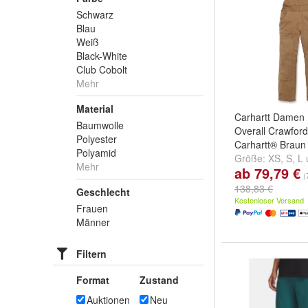
Schwarz
Blau
Weiß
Black-White
Club Cobolt
Mehr
Material
Carhartt Damen 
Baumwolle
Overall Crawford
Polyester
Carhartt® Braun
Polyamid
Größe:
XS
,
S
,
L
Mehr
ab 79,79 €
(
138,83 €
Geschlecht
Kostenloser Versand
Frauen
Männer
Filtern
Format
Zustand
Auktionen
Neu