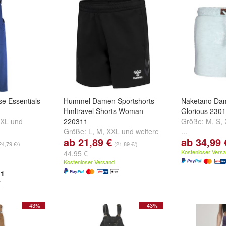
e Essentials
Hummel Damen Sportshorts
Naketano Dam
Hmltravel Shorts Woman
Glorious 230
XL
und
220311
Größe:
M
,
S
,
Größe:
L
,
M
,
XXL
und
weitere
...
ab 21,89 €
ab 34,99 
...
24,79 €/)
(21,89 €/)
Kostenloser Vers
44,95 €
Kostenloser Versand
1
- 43%
- 43%