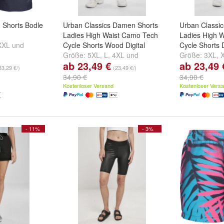
 Shorts Bodle
Urban Classics Damen Shorts
Urban Classi
Ladies High Waist Camo Tech
Ladies High 
XXL
und
Cycle Shorts Wood Digital
Cycle Shorts D
Größe:
5XL
,
L
,
4XL
und
Größe:
3XL
,
ab 23,49 €
ab 23,49 
weitere ...
weitere ...
33,29 €/)
(23,49 €/)
34,90 €
34,90 €
Kostenloser Versand
Kostenloser Vers
- 11%
- 3%