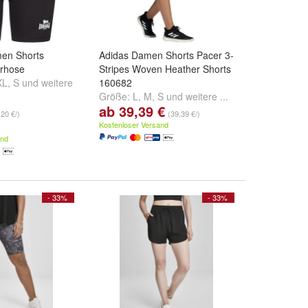
en Shorts
Adidas Damen Shorts Pacer 3-
erhose
Stripes Woven Heather Shorts
XL
,
S
und
weitere
160682
Größe:
L
,
M
,
S
und
weitere ...
ab 39,39 €
,20 €/)
(39,39 €/)
Kostenloser Versand
and
- 33%
- 33%