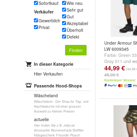
Sofortkauf
Wie neu
Sehr gut
Verkäufer
Gut
Gewerblich
Akzeptabel
Privat
Überholt
Defekt
Under Armour Sh
LW 6009345
Finden
Farbe:
Green 33
Gray 011
und
we
In dieser Kategorie
44,99 €
(44,99 
Hier Verkaufen
45,00 €
Kostenloser Versand
Passende Hood-Shops
Wäscheland
Wäscheland - Der Shop für Tag- und
Nachtwäsche mit einer grossen
Auswahl zu kleinen Preisen
actuelle
Hier finden Sie z.B: Jellycat
Amusanter Blumenstraub Stofftier
Kidsgeschenk Freundin Plusch