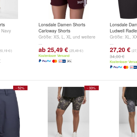
rts
Lonsdale Damen Shorts
Lonsdale Dam
d
Navy
Carloway Shorts
Ludwell Radl
Größe:
XS
,
L
,
XL
und
weitere
Größe:
XL
,
X
...
...
ab 25,49 €
27,20 €
20,19 €/)
(25,49 €/)
(27
Kostenloser Versand
34,00 €
Kostenloser Vers
- 52%
- 33%