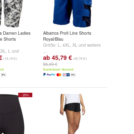
cs Damen Ladies
Albatros Profi Line Shorts
e Shorts
Royal/Blau
Größe:
L
,
4XL
,
XL
und
weitere
XXL
,
L
und
...
€
ab 45,79 €
(13,19 €/)
(45,79 €/)
55,99 €
and
Kostenloser Versand
- 20%