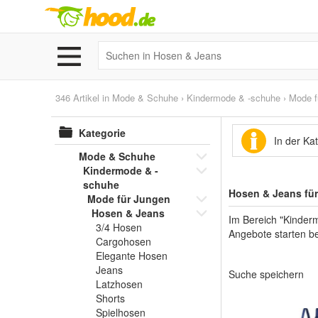
346 Artikel in
Mode & Schuhe
›
Kindermode & -schuhe
›
Mode f
Kategorie
In der Ka
Mode & Schuhe
Kindermode & -
schuhe
Hosen & Jeans für
Mode für Jungen
Hosen & Jeans
Im Bereich "Kinder
3/4 Hosen
Angebote starten be
Cargohosen
Elegante Hosen
Jeans
Suche speichern
Latzhosen
Shorts
Spielhosen