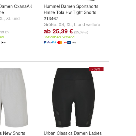
in Damen OxanaAK
Hummel Damen Sportshorts
ne
Hmlte Tola Hw Tight Shorts
XL
,
XL
und
213467
Größe:
XS
,
XL
,
L
und
weitere
ab 25,39 €
...
,99 €/)
(25,39 €/)
and
Kostenloser Versand
- 39%
cs New Shorts
Urban Classics Damen Ladies