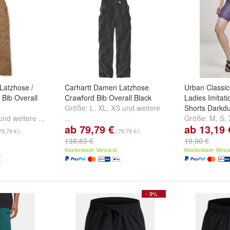
Latzhose /
Carhartt Damen Latzhose
Urban Classi
 Bib Overall
Crawford Bib Overall Black
Ladies Imitati
Größe:
L
,
XL
,
XS
und
weitere
Shorts Darkdu
und
weitere ...
...
Größe:
M
,
S
,
ab 79,79 €
ab 13,19 
...
79,79 €/)
(79,79 €/)
138,83 €
19,90 €
Kostenloser Versand
Kostenloser Vers
- 9%