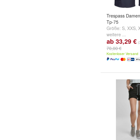
Trespass Damen
Tp-75
Größe:
S
,
XXS
,
weitere ...
ab 33,29 €
(
70,00 €
Kostenloser Versand