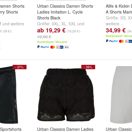
Damen Shorts
Urban Classics Damen Shorts
Alife & Kick
rry Shorts
Ladies Imitation L. Cycle
A Shorts Mari
Shorts Black
Größe:
XS
,
X
M
und
weitere
Größe:
3XL
,
XL
,
5XL
und
weitere ...
ab 19,29 €
34,99 €
weitere ...
31,09 €/)
(19,29 €/)
(34
Kostenloser Vers
19,90 €
Kostenloser Versand
- 37%
- 39%
portshorts
Urban Classics Damen Ladies
Urban Classi