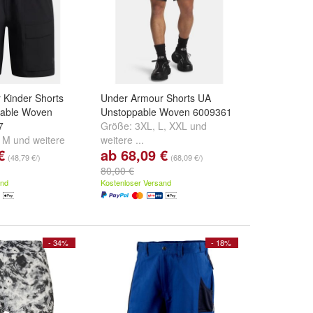
 Kinder Shorts
Under Armour Shorts UA
pable Woven
Unstoppable Woven 6009361
7
Größe:
3XL
,
L
,
XXL
und
,
M
und
weitere
weitere ...
€
ab 68,09 €
(48,79 €/)
(68,09 €/)
80,00 €
and
Kostenloser Versand
- 34%
- 18%