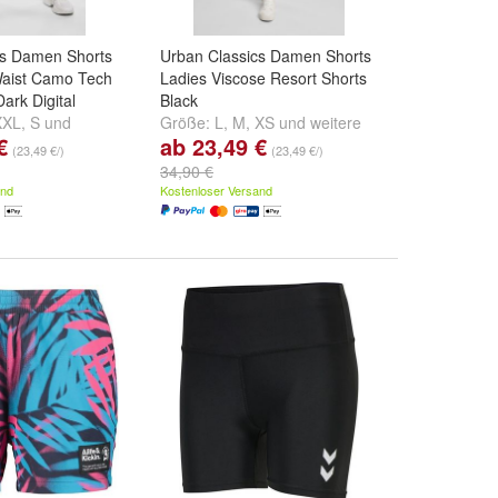
cs Damen Shorts
Urban Classics Damen Shorts
Waist Camo Tech
Ladies Viscose Resort Shorts
ark Digital
Black
XXL
,
S
und
Größe:
L
,
M
,
XS
und
weitere
€
ab 23,49 €
...
(23,49 €/)
(23,49 €/)
34,90 €
and
Kostenloser Versand