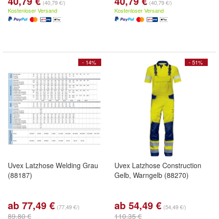
40,79 €
40,79 €
(40,79 €/)
(40,79 €/)
Kostenloser Versand
Kostenloser Versand
- 14%
- 51%
Uvex Latzhose Welding Grau
Uvex Latzhose Construction
(88187)
Gelb, Warngelb (88270)
ab 77,49 €
ab 54,49 €
(77,49 €/)
(54,49 €/)
89,80 €
110,35 €