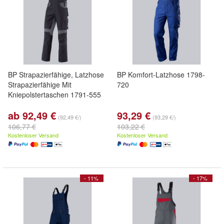
BP Strapazierfähige, Latzhose
BP Komfort-Latzhose 1798-
Strapazierfähige Mit
720
Kniepolstertaschen 1791-555
ab 92,49 €
93,29 €
(92,49 €/)
(93,29 €/)
106,77 €
103,22 €
Kostenloser Versand
Kostenloser Versand
- 11%
- 17%