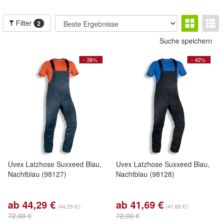
Filter
2
Suche speichern
- 38%
- 42%
Uvex Latzhose Suxxeed Blau,
Uvex Latzhose Suxxeed Blau,
Nachtblau (98127)
Nachtblau (98128)
ab 44,29 €
ab 41,69 €
(44,29 €/)
(41,69 €/)
72,00 €
72,00 €