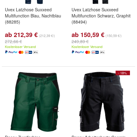
Uvex Latzhose Suxxeed
Uvex Latzhose Suxxeed
Multifunction Blau, Nachtblau
Multifunction Schwarz, Graphit
(88285)
(88494)
ab 212,39 €
ab 150,59 €
(212,39 €/)
(150,59 €/)
272,66 €
249,89 €
Kostenloser Versand
Kostenloser Versand
- 18%