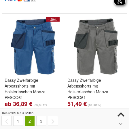
- 29%
Dassy Zweifarbige
Dassy Zweifarbige
Arbeitsshorts mit
Arbeitsshorts mit
Holstertaschen Monza
Holstertaschen Monza
PESCO61
PESCO61
ab 36,89 €
51,49 €
Kornblau/Dunkelblau
Zementgrau/Schwarz
(36,89 €/)
(51,49 €/)
51,65 €
51,65 €
160 Artikel auf 4 Seiten
Kostenloser Versand
Kostenloser Versand
1
2
3