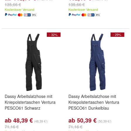
135,66 €
135,66 €
Kostenloser Versand
Kostenloser Versand
- 32%
- 29%
Dassy Arbeitslatzhose mit
Dassy Arbeitslatzhose mit
Kniepolstertaschen Ventura
Kniepolstertaschen Ventura
PESCO61 Schwarz
PESCO61 Dunkelblau
ab 48,39 €
ab 50,39 €
(48,39 €/)
(50,39 €/)
71,16 €
71,16 €