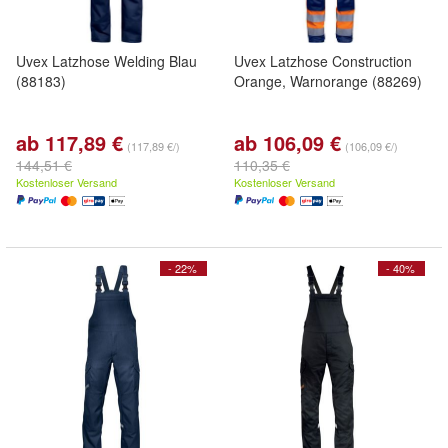
Uvex Latzhose Welding Blau
Uvex Latzhose Construction
(88183)
Orange, Warnorange (88269)
ab 117,89 €
ab 106,09 €
(117,89 €/)
(106,09 €/)
144,51 €
110,35 €
Kostenloser Versand
Kostenloser Versand
- 22%
- 40%