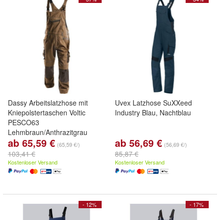
Dassy Arbeitslatzhose mit
Uvex Latzhose SuXXeed
Kniepolstertaschen Voltic
Industry Blau, Nachtblau
PESCO63
Lehmbraun/Anthrazitgrau
ab 65,59 €
ab 56,69 €
(65,59 €/)
(56,69 €/)
103,41 €
85,87 €
Kostenloser Versand
Kostenloser Versand
- 12%
- 17%