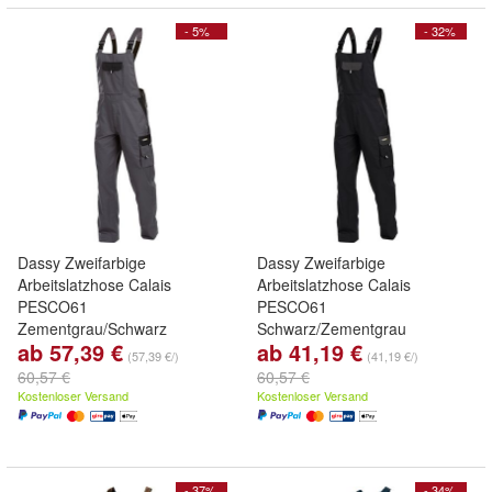
- 5%
- 32%
Dassy Zweifarbige
Dassy Zweifarbige
Arbeitslatzhose Calais
Arbeitslatzhose Calais
PESCO61
PESCO61
Zementgrau/Schwarz
Schwarz/Zementgrau
ab 57,39 €
ab 41,19 €
(57,39 €/)
(41,19 €/)
60,57 €
60,57 €
Kostenloser Versand
Kostenloser Versand
- 37%
- 34%