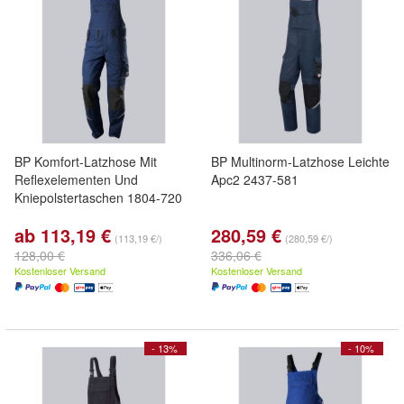
BP Komfort-Latzhose Mit
BP Multinorm-Latzhose Leichte
Reflexelementen Und
Apc2 2437-581
Kniepolstertaschen 1804-720
ab 113,19 €
280,59 €
(113,19 €/)
(280,59 €/)
128,00 €
336,06 €
Kostenloser Versand
Kostenloser Versand
- 13%
- 10%