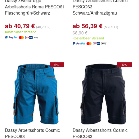
Dassy Zweifarbige
Dassy Arbeitsshorts Cosmic
Arbeitsshorts Roma PESCO61
PESCO63
Flaschengrün/Schwarz
Schwarz/Anthrazitgrau
ab 40,79 €
ab 56,39 €
(40,79 €/)
(56,39 €/)
Kostenloser Versand
68,90 €
Kostenloser Versand
- 6%
- 6%
Dassy Arbeitsshorts Cosmic
Dassy Arbeitsshorts Cosmic
PESCO63
PESCO63