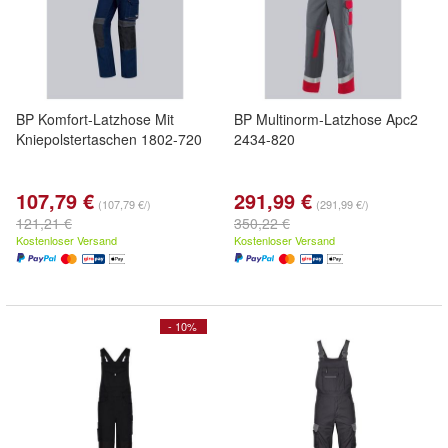
BP Komfort-Latzhose Mit
BP Multinorm-Latzhose Apc2
Kniepolstertaschen 1802-720
2434-820
107,79 €
291,99 €
(107,79 €/)
(291,99 €/)
121,21 €
350,22 €
Kostenloser Versand
Kostenloser Versand
- 10%