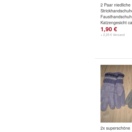
2 Paar niedliche
Strickhandschuh
Fausthandschuh
Katzengesicht ca
1,90 €
(0917
+ 2,25 € Versand
2x superschöne