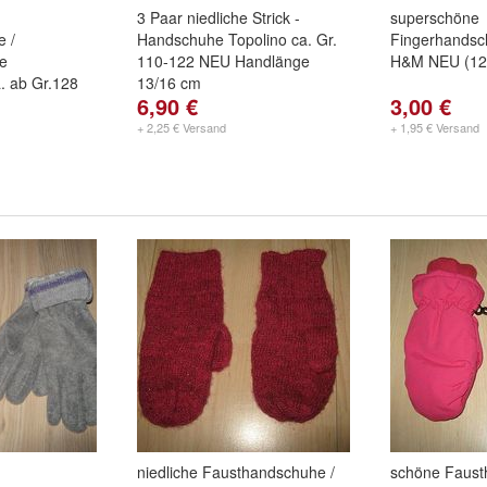
3 Paar niedliche Strick -
superschöne
e /
Handschuhe Topolino ca. Gr.
Fingerhandsc
e
110-122 NEU Handlänge
H&M NEU (12
. ab Gr.128
13/16 cm
6,90 €
3,00 €
+ 2,25 € Versand
+ 1,95 € Versand
niedliche Fausthandschuhe /
schöne Faust