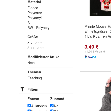
Material
Fleece
Polyester
Polyacryl
A
Minnie Mouse-H
BW - Polyacryl
Einheitsgrösse f
4 bis 9 Jahren A
Größe
5-7 Jahre
3,49 €
8-11 Jahre
+ 4,50 € Versand
Modifizierter Artikel
Nein
Themen
Fasching
Filtern
Format
Zustand
Auktionen
Neu