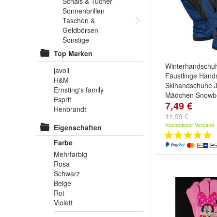
Schals & Tücher
Sonnenbrillen
Taschen &
Geldbörsen
Sonstige
Top Marken
Winterhandschuh
javoli
Fäustlinge Han
H&M
Skihandschuhe 
Ernsting's family
Mädchen Snowb
Esprit
7,49 €
Farbe:
Rosa
un
Henbrandt
11,99 €
Kostenloser Versand
Eigenschaften
Farbe
Mehrfarbig
Rosa
Schwarz
Beige
Rot
Violett