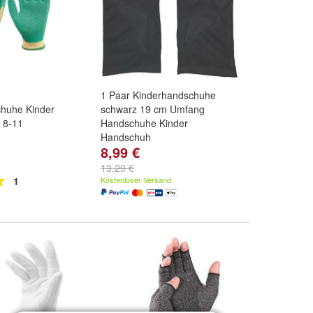
1 Paar Kinderhandschuhe
chuhe Kinder
schwarz 19 cm Umfang
 8-11
Handschuhe Kinder
Handschuh
8,99 €
chuhe
ahre
und
8-11
13,29 €
1
Kostenloser Versand