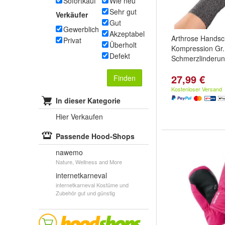
Sofortkauf
Wie neu
Sehr gut
Verkäufer
Gut
Gewerblich
Akzeptabel
Arthrose Hands
Privat
Überholt
Kompression Gr.
Defekt
Schmerzlinderu
27,99 €
Finden
Kostenloser Versand
In dieser Kategorie
Hier Verkaufen
Passende Hood-Shops
nawemo
Nature, Wellness and More
internetkarneval
internetkarneval Kostüme und
Zubehör gut und günstig