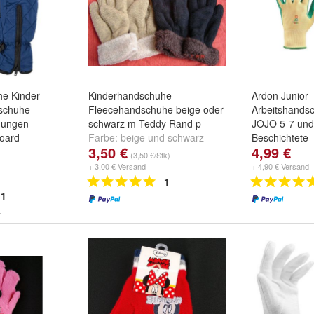
e Kinder
Kinderhandschuhe
Ardon Junior
dschuhe
Fleecehandschuhe beige oder
Arbeitshands
Jungen
schwarz m Teddy Rand p
JOJO 5-7 und
oard
Farbe:
beige
und
schwarz
Beschichtete
3,50 €
4,99 €
d
Blau
Kinderhands
(3,50 €/Stk)
Größe:
5-7 J
+ 3,00 € Versand
+ 4,90 € Versand
Jahre
1
1