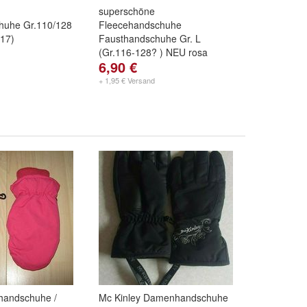
superschöne
huhe Gr.110/128
Fleecehandschuhe
17)
Fausthandschuhe Gr. L
(Gr.116-128? ) NEU rosa
6,90 €
(0118)
+ 1,95 € Versand
handschuhe /
Mc Kinley Damenhandschuhe