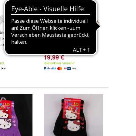
dschuhe 12 Paar
Arthrose Handschuhe
tik
Kompression Gr. L -
spendend
Schmerzlinderung
19,99 €
and
Kostenloser Versand