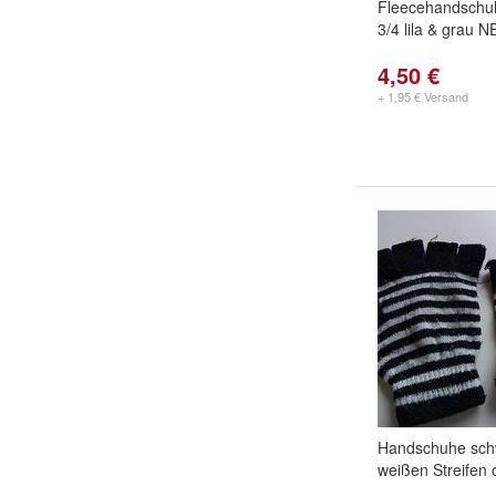
Fleecehandschu
3/4 lila & grau 
4,50 €
+ 1,95 € Versand
Handschuhe sch
weißen Streifen 