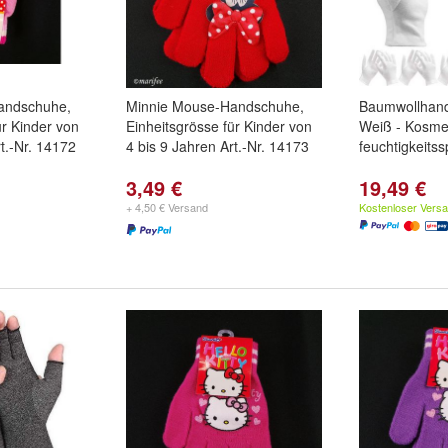
andschuhe,
Minnie Mouse-Handschuhe,
Baumwollhan
ür Kinder von
Einheitsgrösse für Kinder von
Weiß - Kosme
rt.-Nr. 14172
4 bis 9 Jahren Art.-Nr. 14173
feuchtigkeits
3,49 €
19,49 €
+ 4,50 € Versand
Kostenloser Vers