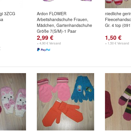
gi 3ZCG
Ardon FLOWER
niedliche geri
sa
Arbeitshandschuhe Frauen,
Fleecehandsc
Mädchen, Gartenhandschuhe
Gr. 4 top (091
Größe 7(S/M)-1 Paar
2,99 €
1,50 €
+ 4,90 € Versand
+ 1,50 € Versand