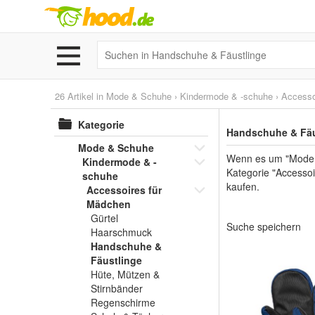
26 Artikel in
Mode & Schuhe
›
Kindermode & -schuhe
›
Accesso
Kategorie
Handschuhe & Fäu
Mode & Schuhe
Wenn es um "Mode &
Kindermode & -
Kategorie "Accessoi
schuhe
kaufen.
Accessoires für
Mädchen
Gürtel
Suche speichern
Haarschmuck
Handschuhe &
Fäustlinge
Hüte, Mützen &
Stirnbänder
Regenschirme