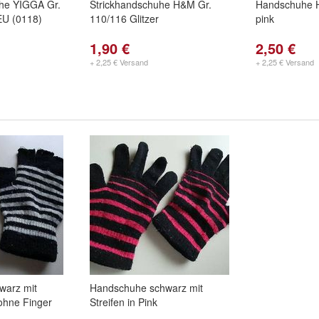
he YIGGA Gr.
Strickhandschuhe H&M Gr.
Handschuhe 
NEU (0118)
110/116 Glitzer
pink
1,90 €
2,50 €
+ 2,25 € Versand
+ 2,25 € Versand
warz mit
Handschuhe schwarz mit
ohne Finger
Streifen in Pink