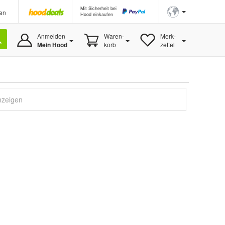
Mit Sicherheit bei
en
Hood einkaufen
Anmelden
Waren-
Merk-
Mein Hood
korb
zettel
nzeigen