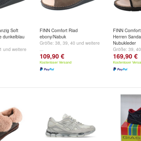
nzig Soft
FINN Comfort Riad
FINN Comfort
e dunkelblau
ebony/Nabuk
Herren Sanda
Größe:
38
,
39
,
40
und
weitere
Nubukleder
1
und
weitere
...
Größe:
39
,
40
109,90 €
169,90 €
...
Kostenloser Versand
Kostenloser Vers