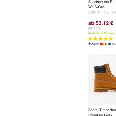
Sportschuhe Pum
Weiß-Grau
Size:
47
,
46
,
45
ab 53,12 €
65,00 €
Kostenloser Versand
Stiefel Timberlan
Premium Gelb