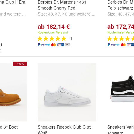
a Club II Era
Derbies Dr. Martens 1461
Derbies Dr. M
Smooth Cherry Red
Felix schwarz
und
weitere ...
Size:
48
,
47
,
46
und
weitere ...
Size:
48
,
47
,
ab 182,14 €
ab 172,74
Kostenloser Versand
Kostenloser Vers
1
1
- 25%
d 6'' Boot
Sneakers Reebok Club C 85
Sneakers Van
Weiß
schwarz