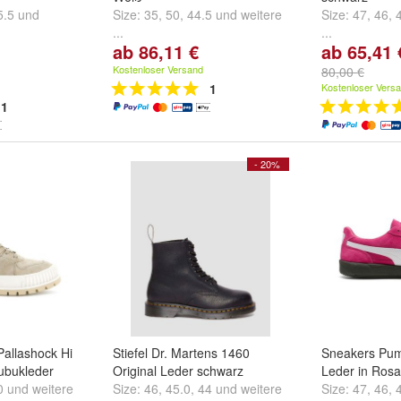
5.5
und
Size:
35
,
50
,
44.5
und
weitere
Size:
47
,
46
,
...
...
ab 86,11 €
ab 65,41 
Kostenloser Versand
80,00 €
1
Kostenloser Vers
1
- 20%
Pallashock Hi
Stiefel Dr. Martens 1460
Sneakers Pum
ubukleder
Original Leder schwarz
Leder in Rosa
0
und
weitere
Size:
46
,
45.0
,
44
und
weitere
Size:
47
,
46
,