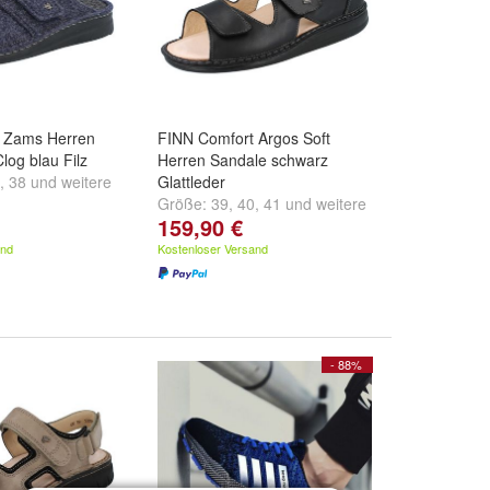
 Zams Herren
FINN Comfort Argos Soft
og blau Filz
Herren Sandale schwarz
,
38
und
weitere
Glattleder
Größe:
39
,
40
,
41
und
weitere
159,90 €
...
and
Kostenloser Versand
- 88%