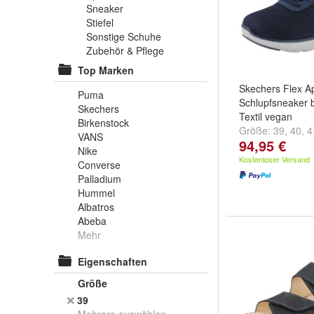
Sneaker
Stiefel
Sonstige Schuhe
Zubehör & Pflege
Top Marken
Skechers Flex A
Puma
Schlupfsneaker 
Skechers
Textil vegan
Birkenstock
Größe:
39
,
40
,
4
VANS
94,95 €
...
Nike
Kostenloser Versand
Converse
Palladium
Hummel
Albatros
Abeba
Mehr
Eigenschaften
Größe
39