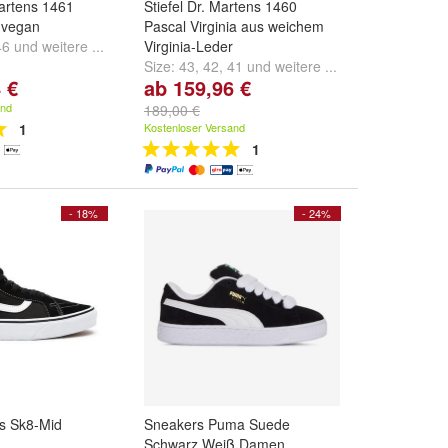
artens 1461
Stiefel Dr. Martens 1460
 vegan
Pascal Virginia aus weichem
46
und
weitere ...
Virginia-Leder
Size:
43
,
42
,
41
und
weitere ...
 €
ab 159,96 €
and
189,00 €
1
Kostenloser Versand
1
- 18%
- 24%
s Sk8-Mid
Sneakers Puma Suede
Schwarz Weiß Damen