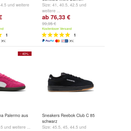
44.5
und
weitere
Size:
41
,
40.5
,
42.5
und
weitere ...
€
ab 76,33 €
99,95 €
and
Kostenloser Versand
1
1
- 40%
a Palermo aus
Sneakers Reebok Club C 85
schwarz
45
und
weitere ...
Size:
45.5
,
45
,
44.5
und