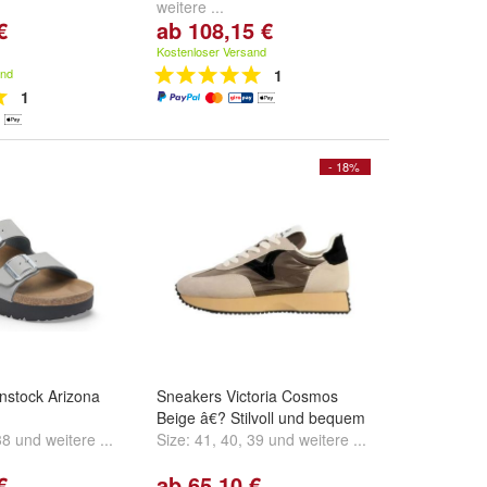
weitere ...
€
ab 108,15 €
Kostenloser Versand
and
1
1
- 18%
nstock Arizona
Sneakers Victoria Cosmos
Beige â€? Stilvoll und bequem
38
und
weitere ...
Size:
41
,
40
,
39
und
weitere ...
€
ab 65,10 €