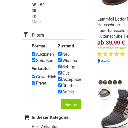
35 - 52
39
40
Lammfell Leder 
Mehr
Hausschuhe
Lederhausschuh
Filtern
Hüttenschuhe Fe
ab 39,99 €
braun
Format
Zustand
Größe:
36
,
37
,
3
Kostenloser Versand
...
Auktionen
Neu
Sofortkauf
Wie neu
Sehr gut
Verkäufer
Gut
Gewerblich
Akzeptabel
Privat
Überholt
Defekt
Finden
In dieser Kategorie
Hier Verkaufen