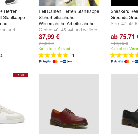
he Herren
Fell Damen Herren Stahlkappe
Sneakers Ree
it Stahlkappe
Sicherheitsschuhe
Grounds Gra
huhe
Winterschuhe Arbeitsschuhe
Size:
47
,
45.5
gen
und
Grobe:
46
,
45
,
44
und
weitere
...
37,99 €
ab 75,71 
...
76,00 €
119,95 €
Kostenloser Versand
Kostenloser Vers
2
1
- 18%