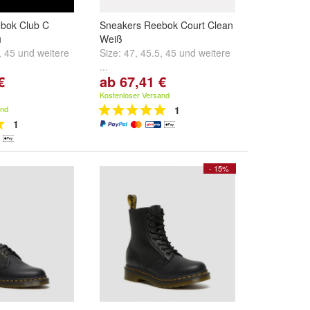
bok Club C
Sneakers Reebok Court Clean
u
Weiß
,
45
und
weitere
Size:
47
,
45.5
,
45
und
weitere
...
€
ab 67,41 €
Kostenloser Versand
and
1
1
- 15%