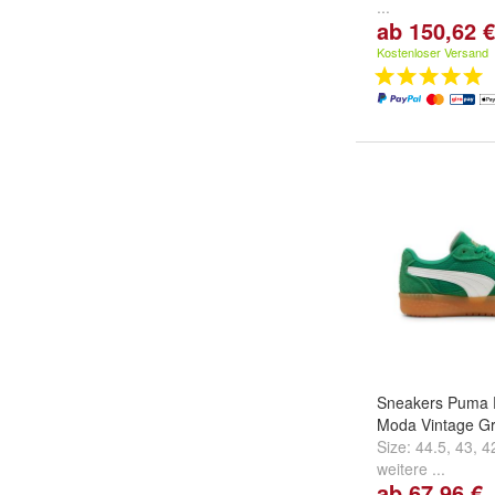
...
ab 150,62 €
Kostenloser Versand
Sneakers Puma 
Moda Vintage G
Size:
44.5
,
43
,
4
weitere ...
ab 67,96 €