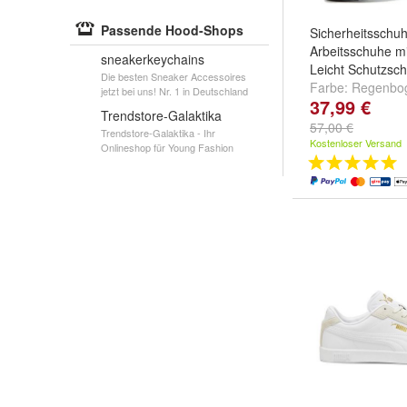
Passende Hood-Shops
Sicherheitsschu
Arbeitsschuhe m
sneakerkeychains
Leicht Schutzsc
Die besten Sneaker Accessoires
Farbe:
Regenbo
jetzt bei uns! Nr. 1 in Deutschland
37,99 €
Schwarz Grau
Trendstore-Galaktika
57,00 €
Trendstore-Galaktika - Ihr
Kostenloser Versand
Onlineshop für Young Fashion