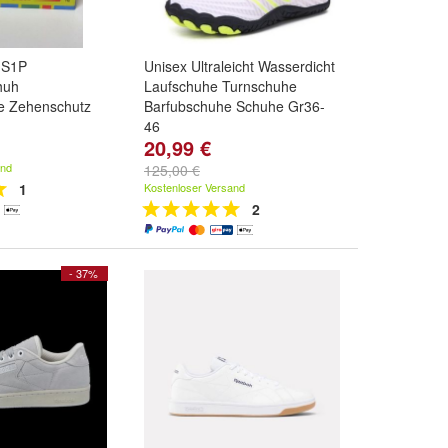
 S1P
Unisex Ultraleicht Wasserdicht
huh
Laufschuhe Turnschuhe
le Zehenschutz
Barfubschuhe Schuhe Gr36-
46
20,99 €
,
37
und
weitere
Colors:
Weib
,
Grau
,
Himmelblau
und
weitere ...
and
125,00 €
1
Kostenloser Versand
2
- 37%