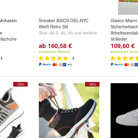
Mokassin
Sneaker ASICS GEL-NYC
Giasco Miami
Weiß Retro Stil
Sicherheitssc
e
Size:
46.5
,
46
,
45
und
weitere
Arbeitssanda
llschuhe
...
Vollleder
ab 160,58 €
109,60 €
Größe:
35
,
36
8
und
weitere
...
Kostenloser Versand
Kostenloser Vers
1
1
- 33%
- 50%