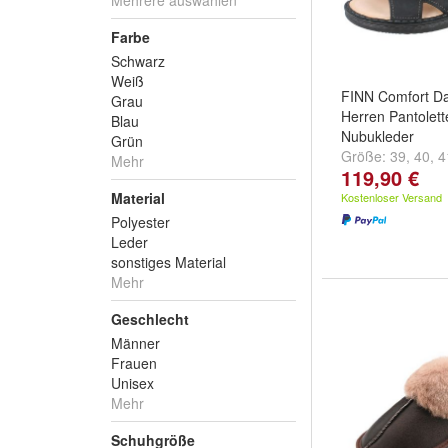
Mehrere auswählen
Farbe
Schwarz
Weiß
FINN Comfort Da
Grau
Herren Pantolett
Blau
Nubukleder
Grün
Größe:
39
,
40
,
4
Mehr
119,90 €
...
Material
Kostenloser Versand
Polyester
Leder
sonstiges Material
Mehr
Geschlecht
Männer
Frauen
Unisex
Mehr
Schuhgröße