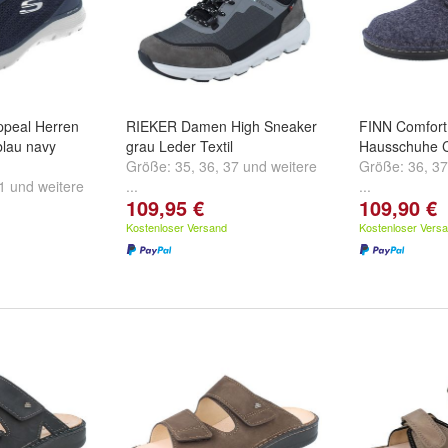
ppeal Herren
RIEKER Damen High Sneaker
FINN Comfort
blau navy
grau Leder Textil
Hausschuhe Cl
Größe:
35
,
36
,
37
und
weitere
Größe:
36
,
37
1
und
weitere
...
...
109,95 €
109,90 €
Kostenloser Versand
Kostenloser Vers