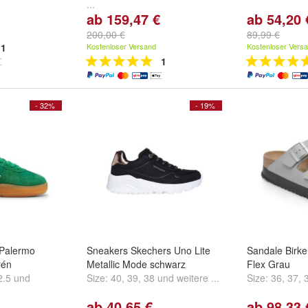
...
ab 159,47 €
ab 54,20 
200,00 €
89,99 €
1
Kostenloser Versand
Kostenloser Vers
1
- 32%
- 19%
Palermo
Sneakers Skechers Uno Lite
Sandale Birke
rén
Metallic Mode schwarz
Flex Grau
2.5
und
Size:
40
,
39
,
38
und
weitere ...
Size:
36
,
37
,
ab 40,65 €
ab 98,33 