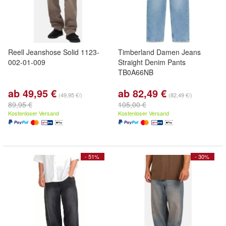
Reell Jeanshose Solid 1123-
Timberland Damen Jeans
002-01-009
Straight Denim Pants
TB0A66NB
ab 49,95 €
ab 82,49 €
(49,95 €/)
(82,49 €/)
89,95 €
105,00 €
Kostenloser Versand
Kostenloser Versand
- 51%
- 30%