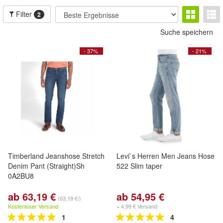
Filter
2
Suche speichern
- 37%
- 21%
Timberland Jeanshose Stretch
Levi`s Herren Men Jeans Hose
Denim Pant (Straight)Sh
522 Slim taper
0A2BU8
ab 63,19 €
ab 54,95 €
(63,19 €/)
Kostenloser Versand
+ 4,99 € Versand
1
4