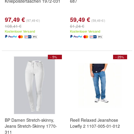
Kniepolstertaschen 1972-031
687
97,49 €
59,49 €
(97,49 €/)
(59,49 €/)
108,41 €
61,24 €
Kostenloser Versand
Kostenloser Versand
- 5%
- 25%
BP Damen Stretch-skinny,
Reell Relaxed Jeanshose
Jeans Stretch-Skinny 1770-
Lowfly 2 1107-005-01-012
311