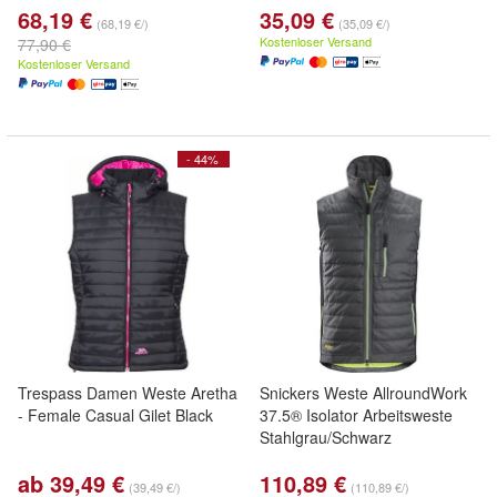
68,19 €
35,09 €
(68,19 €/)
(35,09 €/)
Kostenloser Versand
77,90 €
Kostenloser Versand
- 44%
Trespass Damen Weste Aretha
Snickers Weste AllroundWork
- Female Casual Gilet Black
37.5® Isolator Arbeitsweste
Stahlgrau/Schwarz
ab 39,49 €
110,89 €
(39,49 €/)
(110,89 €/)