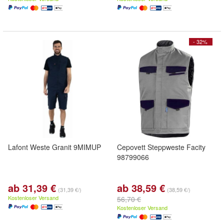
- 32%
Lafont Weste Granit 9MIMUP
Cepovett Steppweste Facity
98799066
ab 31,39 €
ab 38,59 €
(31,39 €/)
(38,59 €/)
Kostenloser Versand
56,70 €
Kostenloser Versand