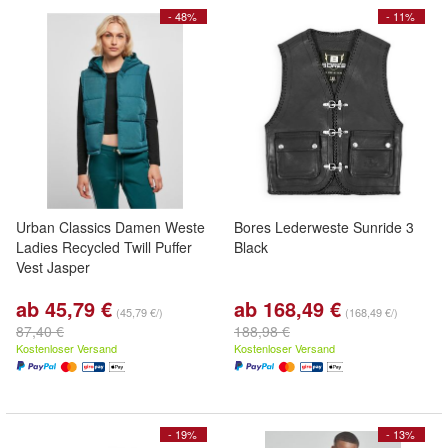
- 48%
- 11%
Urban Classics Damen Weste
Bores Lederweste Sunride 3
Ladies Recycled Twill Puffer
Black
Vest Jasper
ab 45,79 €
ab 168,49 €
(45,79 €/)
(168,49 €/)
87,40 €
188,98 €
Kostenloser Versand
Kostenloser Versand
- 19%
- 13%