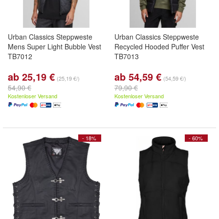
Urban Classics Steppweste
Urban Classics Steppweste
Mens Super Light Bubble Vest
Recycled Hooded Puffer Vest
TB7012
TB7013
ab 25,19 €
ab 54,59 €
(25,19 €/)
(54,59 €/)
54,90 €
79,90 €
Kostenloser Versand
Kostenloser Versand
- 18%
- 60%