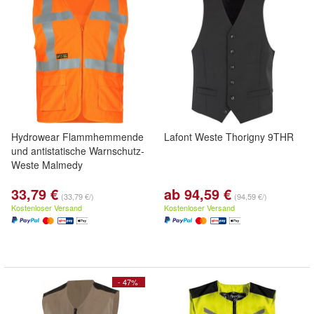
Hydrowear Flammhemmende
Lafont Weste Thorigny 9THR
und antistatische Warnschutz-
Weste Malmedy
33,79 €
ab 94,59 €
(33,79 €/)
(94,59 €/)
Kostenloser Versand
Kostenloser Versand
- 47%