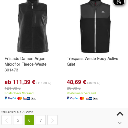
Fristads Damen Argon
Trespass Weste Eboy Active
Mikroflor Fleece-Weste
Gilet
301473
ab 111,39 €
48,69 €
(111,39 €/)
(48,69 €/)
121,98 €
80,00 €
Kostenloser Versand
Kostenloser Versand
290 Artikel auf 7 Seiten
- 5%
- 38%
5
6
7