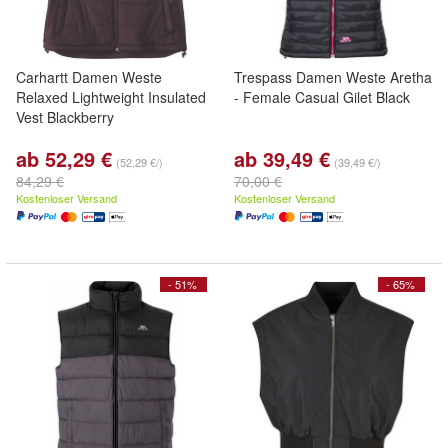
Carhartt Damen Weste
Trespass Damen Weste Aretha
Relaxed Lightweight Insulated
- Female Casual Gilet Black
Vest Blackberry
ab 52,29 €
ab 39,49 €
(52,29 €/)
(39,49 €/)
84,29 €
70,00 €
Kostenloser Versand
Kostenloser Versand
- 51%
- 65%