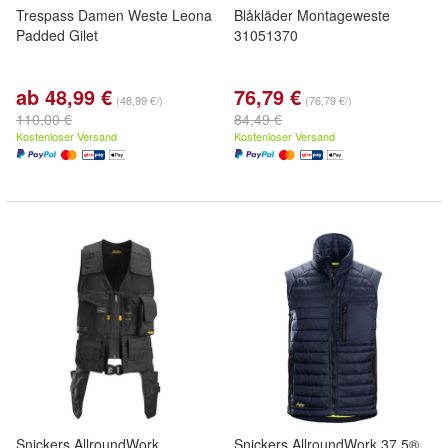
Trespass Damen Weste Leona
Blåkläder Montageweste
Padded Gilet
31051370
ab 48,99 €
76,79 €
(48,99 €/)
(76,79 €/)
110,00 €
84,49 €
Kostenloser Versand
Kostenloser Versand
Snickers AllroundWork
Snickers AllroundWork 37.5®