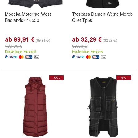
Modeka Motorrad West
Trespass Damen Weste Mereb
Badlands 016550
Gilet Tp50
ab 89,91 €
ab 32,29 €
(89,91 €/)
(32,29 €/)
109,89 €
80,00 €
Kostenloser Versand
Kostenloser Versand
- 55%
- 9%