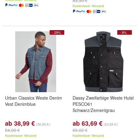
83,30 €
Kostenloser Versand
- 29%
- 8%
Urban Classics Weste Denim
Dassy Zweifarbige Weste Hulst
Vest Denimblue
PESCO61
Schwarz/Zementgrau
ab 38,99 €
ab 63,69 €
(38,99 €/)
(63,69 €/)
54,90 €
69,02 €
Kostenloser Versand
Kostenloser Versand