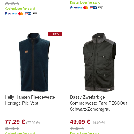
Kostenloser Versand
70,00 €
Kostenloser Versand
- 13%
Helly Hansen Fleeceweste
Dassy Zweifarbige
Heritage Pile Vest
Sommerweste Faro PESCO61
Schwarz/Zementgrau
77,29 €
49,09 €
(77,29 €/)
(49,09 €/)
89,25 €
49,98 €
Kostenloser Versand
Kostenloser Versand