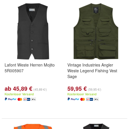
Lafont Weste Herren Mojito
Vintage Industries Angler
5R005907
Weste Legend Fishing Vest
Sage
ab 45,89 €
59,95 €
(45,89 €/)
(59,95 €/)
Kostenloser Versand
Kostenloser Versand