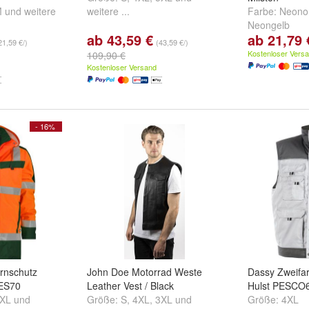
M
und
weitere
weitere ...
Farbe:
Neono
Neongelb
ab 43,59 €
ab 21,79 
21,59 €/)
(43,59 €/)
Kostenloser Vers
109,90 €
Kostenloser Versand
- 16%
rnschutz
John Doe Motorrad Weste
Dassy Zweifa
PES70
Leather Vest / Black
Hulst PESCO
XL
und
Größe:
S
,
4XL
,
3XL
und
Größe:
4XL