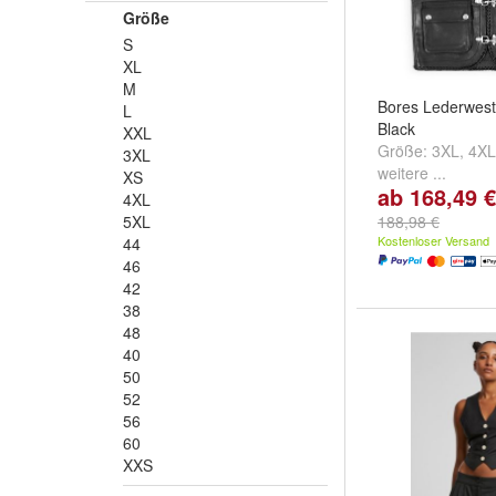
Größe
S
XL
M
Bores Lederwest
L
Black
XXL
Größe:
3XL
,
4XL
3XL
weitere ...
XS
ab 168,49 €
4XL
5XL
188,98 €
Kostenloser Versand
44
46
42
38
48
40
50
52
56
60
XXS