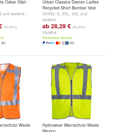
e Oskar Gilet -
Urban Classics Damen Ladies
Recycled Short Bomber Vest
S
und
weitere ...
Größe:
S
,
5XL
,
4XL
und
weitere ...
€
ab 28,29 €
(33,09 €/)
(28,29 €/)
79,90 €
and
Kostenloser Versand
rnschutz-Weste
Hydrowear Warnschutz-Weste
Mexico