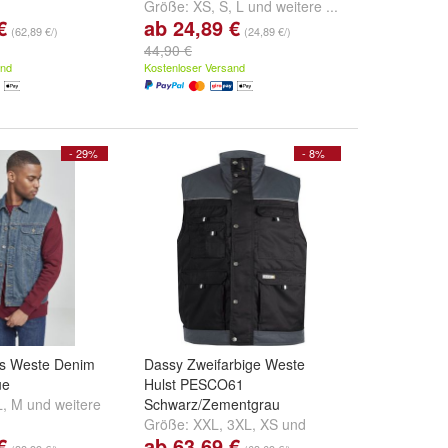
Größe:
XS
,
S
,
L
und
weitere ...
€
ab 24,89 €
(62,89 €/)
(24,89 €/)
44,90 €
and
Kostenloser Versand
- 29%
- 8%
cs Weste Denim
Dassy Zweifarbige Weste
ue
Hulst PESCO61
L
,
M
und
weitere
Schwarz/Zementgrau
Größe:
XXL
,
3XL
,
XS
und
€
ab 63,69 €
weitere ...