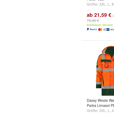
Größe:
3XL
,
L
,
...
ab 21,59 €
(
79,90 €
Kostenloser Versand
Dassy Weste Wa
Parka Limasol 
Größe:
3XL
,
L
,
4