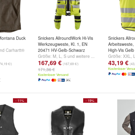
Montana Duck
Snickers AllroundWork Hi-Vis
Snickers Allr
Werkzeugweste, Kl. 1, EN
Arbeitsweste,
nd
Carhartt®
20471 HV-Gelb-Schwarz
High-Vis Gelb
Größe:
M
,
L
,
S
und
weitere ...
Größe:
XXL
,
167,69 €
43,19 €
74,19 €/)
(167,69 €/)
(43
Kostenloser Vers
171,36 €
Kostenloser Versand
- 11%
- 19%