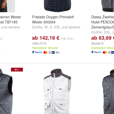
 Damen Weste
Fristads Oxygen Primaloft
Dassy Zweifa
Vest TB7195
Weste 300264
Hulst PESCO
S
und
weitere
Größe:
M
,
S
,
XXL
und
weitere
Zementgrau/
...
Größe:
XXL
,
ab 142,19 €
ab 63,69 
...
€/)
(142,19 €/)
155,77 €
69,02 €
Kostenloser Versand
Kostenloser Vers
- 8%