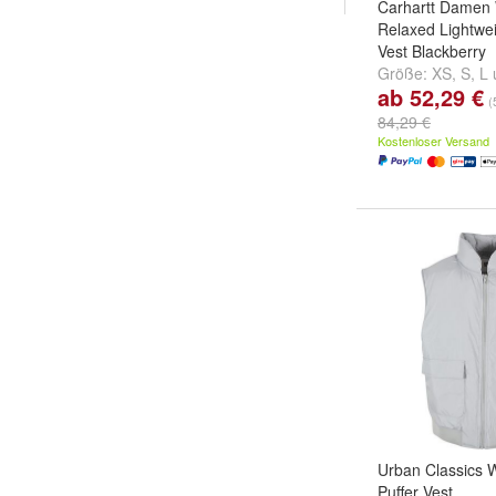
Carhartt Damen
Relaxed Lightwei
Vest Blackberry
Größe:
XS
,
S
,
L
ab 52,29 €
(
84,29 €
Kostenloser Versand
Urban Classics 
Puffer Vest