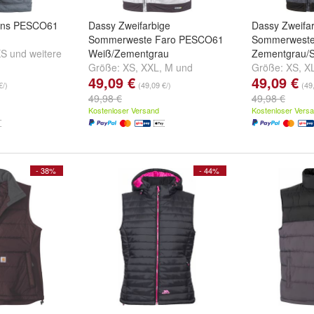
ons PESCO61
Dassy Zweifarbige
Dassy Zweifa
Sommerweste Faro PESCO61
Sommerweste
XS
und
weitere
Weiß/Zementgrau
Zementgrau/
Größe:
XS
,
XXL
,
M
und
Größe:
XS
,
X
49,09 €
49,09 €
weitere ...
...
€/)
(49,09 €/)
(49
49,98 €
49,98 €
Kostenloser Versand
Kostenloser Vers
- 38%
- 44%