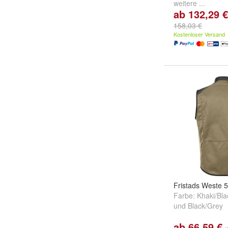
weitere ...
ab 132,29 €
158,03 €
Kostenloser Versand
Fristads Weste 
Farbe:
Khaki/Bla
und
Black/Grey
ab 66,59 €