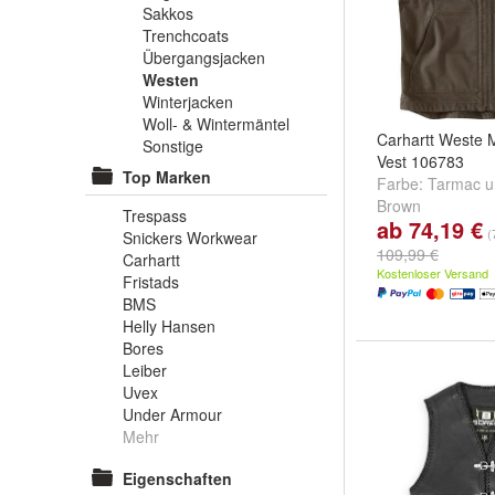
Sakkos
Trenchcoats
Übergangsjacken
Westen
Winterjacken
Woll- & Wintermäntel
Carhartt Weste 
Sonstige
Vest 106783
Top Marken
Farbe:
Tarmac
u
Brown
Trespass
ab 74,19 €
(
Snickers Workwear
109,99 €
Carhartt
Kostenloser Versand
Fristads
BMS
Helly Hansen
Bores
Leiber
Uvex
Under Armour
Mehr
Eigenschaften