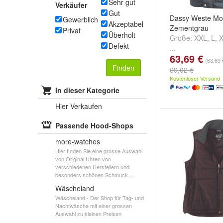
Sehr gut
Verkäufer
Gut
Dassy Weste M
Gewerblich
Akzeptabel
Zementgrau
Privat
Überholt
Größe:
XXL
,
L
,
Defekt
...
63,69 €
(63,69 
Finden
69,02 €
Kostenloser Versand
In dieser Kategorie
Hier Verkaufen
Passende Hood-Shops
more-watches
Hier finden Sie eine grosse Auswahl
von Original Uhren von
verschiedenen Herstellern und
besonders schönen Schmuck. ...
Wäscheland
Wäscheland - Der Shop für Tag- und
Nachtwäsche mit einer grossen
Auswahl zu kleinen Preisen