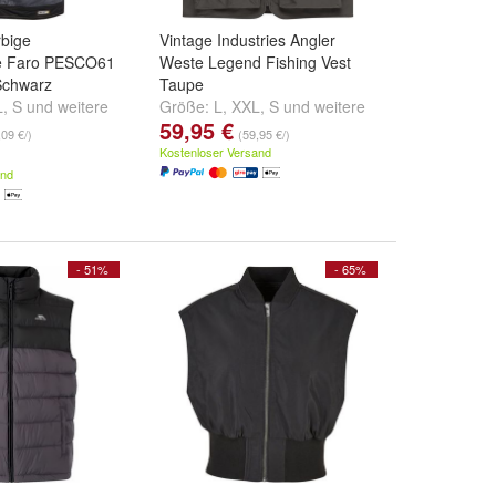
rbige
Vintage Industries Angler
 Faro PESCO61
Weste Legend Fishing Vest
Schwarz
Taupe
L
,
S
und
weitere
Größe:
L
,
XXL
,
S
und
weitere
59,95 €
...
,09 €/)
(59,95 €/)
Kostenloser Versand
and
- 51%
- 65%