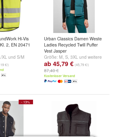
oundWork Hi-Vis
Urban Classics Damen Weste
 Kl. 2, EN 20471
Ladies Recycled Twill Puffer
Vest Jasper
L/XL
und
S/M
Größe:
M
,
S
,
3XL
und
weitere
ab 45,79 €
...
,19 €/)
(45,79 €/)
and
87,40 €
Kostenloser Versand
- 13%