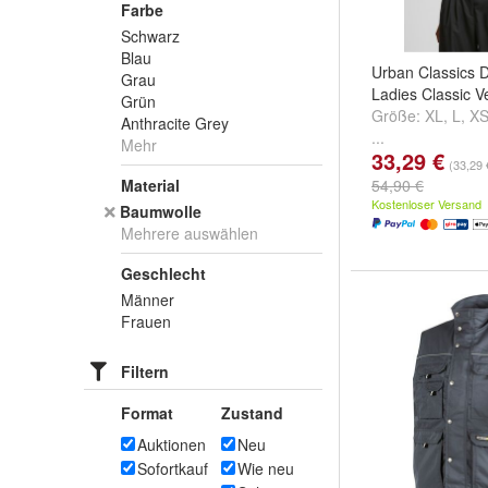
Farbe
Schwarz
Blau
Urban Classics
Grau
Ladies Classic 
Grün
Größe:
XL
,
L
,
X
Anthracite Grey
...
Mehr
33,29 €
(33,29 
Material
54,90 €
Kostenloser Versand
Baumwolle
Mehrere auswählen
Geschlecht
Männer
Frauen
Filtern
Format
Zustand
Auktionen
Neu
Sofortkauf
Wie neu