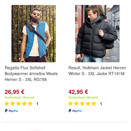
Regatta Flux Softshell
Result, Holkham Jacket Herren
Bodywarmer ärmellos Weste
Winter S - 3XL Jacke RT181M
Herren S - 3XL RG788
26,95 €
42,95 €
Kostenloser Versand
Kostenloser Versand
1
1