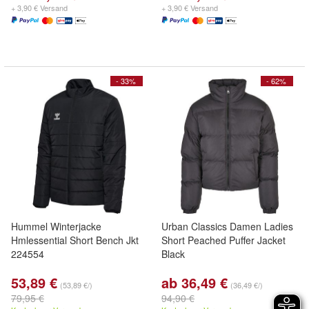
+ 3,90 € Versand
+ 3,90 € Versand
- 33%
- 62%
Hummel Winterjacke
Urban Classics Damen Ladies
Hmlessential Short Bench Jkt
Short Peached Puffer Jacket
224554
Black
53,89 €
ab 36,49 €
(53,89 €/)
(36,49 €/)
79,95 €
94,90 €