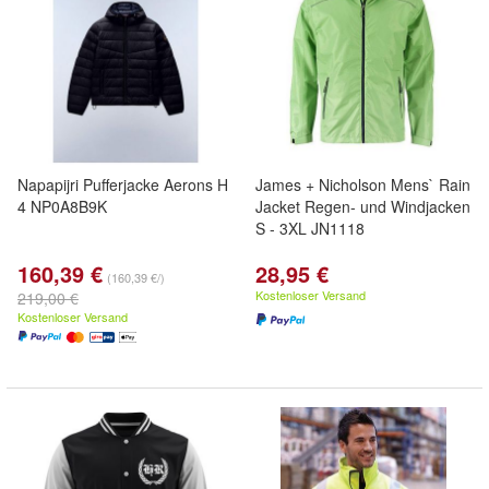
Napapijri Pufferjacke Aerons H
James + Nicholson Mens` Rain
4 NP0A8B9K
Jacket Regen- und Windjacken
S - 3XL JN1118
160,39 €
28,95 €
(160,39 €/)
Kostenloser Versand
219,00 €
Kostenloser Versand