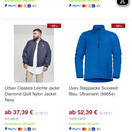
Kostenloser Versand
Kostenloser Versand
- 45%
- 48%
Urban Classics Leichte Jacke
Uvex Steppjacke Suxxeed
Diamond Quilt Nylon Jacket
Blau, Ultramarin (89654)
Navy
ab 37,39 €
ab 52,39 €
(37,39 €/)
(52,39 €/)
67,40 €
100,14 €
Kostenloser Versand
Kostenloser Versand