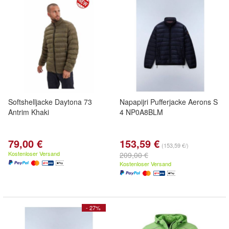
Softshelljacke Daytona 73
Napapijri Pufferjacke Aerons S
Antrim Khaki
4 NP0A8BLM
79,00 €
153,59 €
(153,59 €/)
Kostenloser Versand
209,00 €
Kostenloser Versand
- 27%