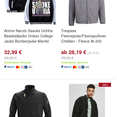
Anime Naruto Sasuke Uchiha
Trespass
Baseballjacke Unisex College
Fleecejacke/Fleecepullover
Jacke Bomberjacke Mantel
Chidden - Fleece At-200
32,99 €
ab 28,19 €
(28,19 €/)
49,99 €
75,00 €
Kostenloser Versand
Kostenloser Versand
- 26%