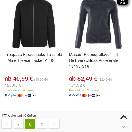
Trespass Fleecejacke Tatsfield
Mascot Fleecepullover mit
- Male Fleece Jacket At400
Reißverschluss Accelerate
18153-316
ab 40,99 €
ab 82,49 €
(40,99 €/)
(82,49 €/)
120,00 €
121,32 €
Kostenloser Versand
Kostenloser Versand
477 Artikel auf 10 Seiten
7
8
9