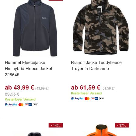
Hummel Fleecejacke
Brandit Jacke Teddyfleece
Hmlhybrid Fleece Jacket
Troyer in Darkcamo
228645
ab 43,99 €
ab 61,59 €
(43,99 €/)
(61,59 €/)
Kostenloser Versand
89,95 €
Kostenloser Versand
- 14%
- 37%