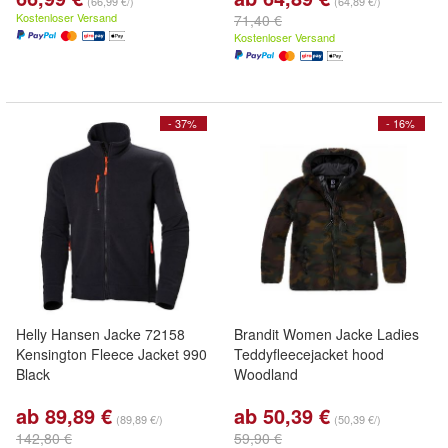
(66,99 €/)
(64,89 €/)
Kostenloser Versand
71,40 €
Kostenloser Versand
- 37%
- 16%
Helly Hansen Jacke 72158
Brandit Women Jacke Ladies
Kensington Fleece Jacket 990
Teddyfleecejacket hood
Black
Woodland
ab 89,89 €
ab 50,39 €
(89,89 €/)
(50,39 €/)
142,80 €
59,90 €