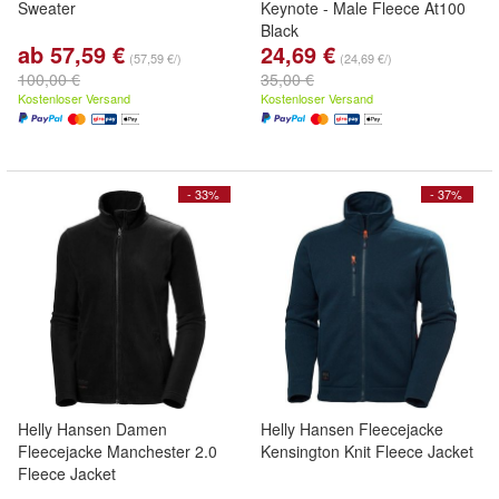
Sweater
Keynote - Male Fleece At100
Black
ab 57,59 €
24,69 €
(57,59 €/)
(24,69 €/)
100,00 €
35,00 €
Kostenloser Versand
Kostenloser Versand
- 33%
- 37%
Helly Hansen Damen
Helly Hansen Fleecejacke
Fleecejacke Manchester 2.0
Kensington Knit Fleece Jacket
Fleece Jacket