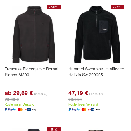
- 58%
- 41%
Trespass Fleecejacke Bernal
Hummel Sweatshirt Hmlfleece
Fleece At300
Halfzip Sw 229665
ab 29,69 €
47,19 €
(29,69 €/)
(47,19 €/)
70,00 €
79,95 €
Kostenloser Versand
Kostenloser Versand
- 51%