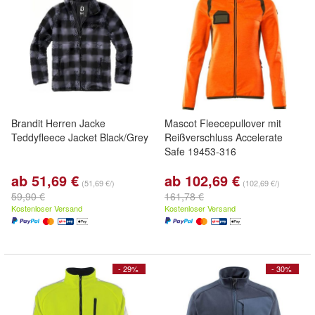
Brandit Herren Jacke
Mascot Fleecepullover mit
Teddyfleece Jacket Black/Grey
Reißverschluss Accelerate
Safe 19453-316
ab 51,69 €
ab 102,69 €
(51,69 €/)
(102,69 €/)
59,90 €
161,78 €
Kostenloser Versand
Kostenloser Versand
- 29%
- 30%