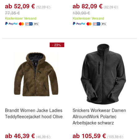
ab 52,09 €
ab 82,09 €
(52,09 €/)
(82,09 €/)
77,35 €
130,90 €
Kostenloser Versand
Kostenloser Versand
- 23%
Brandit Women Jacke Ladies
Snickers Workwear Damen
Teddyfleecejacket hood Olive
AllroundWork Polartec
Arbeitsjacke schwarz
ab 46,39 €
ab 105,59 €
(46,39 €/)
(105,59 €/)