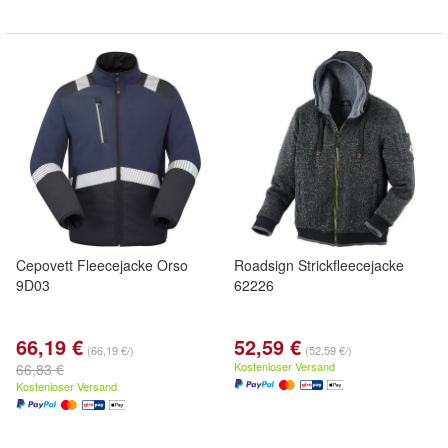
Cepovett Fleecejacke Orso
Roadsign Strickfleecejacke
9D03
62226
66,19 €
52,59 €
(66,19 €/)
(52,59 €/)
Kostenloser Versand
66,83 €
Kostenloser Versand