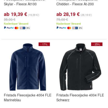
Skylar - Fleece At100
Chidden - Fleece At-200
ab 19,39 €
ab 28,19 €
(19,39 €/)
(28,19 €/)
35,00 €
75,00 €
Kostenloser Versand
Kostenloser Versand
- 17%
- 25%
Fristads Fleecejacke 4004 FLE
Fristads Fleecejacke 4004 FLE
Marineblau
Schwarz