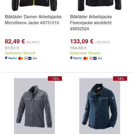
Blåkläder Damen Arbeitsjacke
Blåkläder Arbeitsjacke
Microfleece Jacke 49731010
Fleecejacke winddicht
49552524
82,49 €
133,09 €
(82,49 €/)
(133,09 €/)
91,51 €
154,58 €
Kostenloser Versand
Kostenloser Versand
- 15%
- 14%