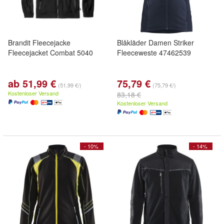
Brandit Fleecejacke
Blåkläder Damen Striker
Fleecejacket Combat 5040
Fleeceweste 47462539
ab 51,99 €
75,79 €
(51,99 €/)
(75,79 €/)
Kostenloser Versand
83,18 €
Kostenloser Versand
- 10%
- 14%