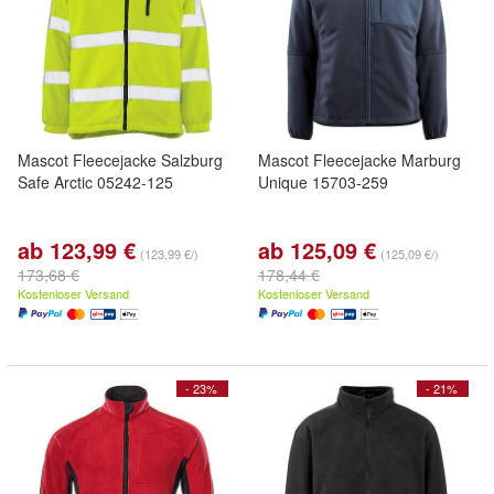
Mascot Fleecejacke Salzburg
Mascot Fleecejacke Marburg
Safe Arctic 05242-125
Unique 15703-259
ab 123,99 €
ab 125,09 €
(123,99 €/)
(125,09 €/)
173,68 €
178,44 €
Kostenloser Versand
Kostenloser Versand
- 23%
- 21%