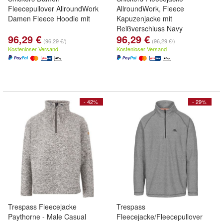
Fleecepullover AllroundWork
AllroundWork, Fleece
Damen Fleece Hoodie mit
Kapuzenjacke mit
Reißverschluss Navy
96,29 €
96,29 €
(96,29 €/)
(96,29 €/)
Kostenloser Versand
Kostenloser Versand
- 42%
- 29%
Trespass Fleecejacke
Trespass
Paythorne - Male Casual
Fleecejacke/Fleecepullover