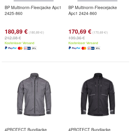
BP Multinorm-Fleecjacke Apc1
BP Multinorm-Fleecejacke
2425-860
Apc1 2424-860
180,89 €
170,69 €
(180,89 €/)
(170,69 €/)
212,08 €
199,36 €
Kostenloser Versand
Kostenloser Versand
4PROTECT Bundjacke
4PROTECT Bundjacke