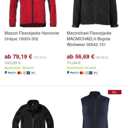
Mascot Fleecejacke Hannover
Macmichael Fleecejacke
Unique 16003-302
MACMICHAEL® Bogota
Workwear 06542-151
ab 79,19 €
ab 56,69 €
(79,19 €/)
(56,69 €/)
102,28 €
71,34 €
Kostenloser Versand
Kostenloser Versand
- 9%