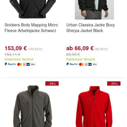
Snickers Body Mapping Micro
Urban Classics Jacke Boxy
Fleece Arbeitsjacke Schwarz
Sherpa Jacket Black
153,09 €
ab 66,09 €
(153,09 €/)
(66,09 €/)
154,11 €
89,90 €
Kostenloser Versand
Kostenloser Versand
- 43%
- 23%