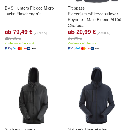
BMS Hunters Fleece Micro
Trespass
Jacke Flaschengrün
Fleecejacke/Fleecepullover
Keynote - Male Fleece At100
Charcoal
ab 79,49 €
ab 20,99 €
(79,49 €/)
(20,99 €/)
229,95 €
35,00 €
Kostenloser Versand
Kostenloser Versand
Snickers Damen
Snickers Fleecejacke