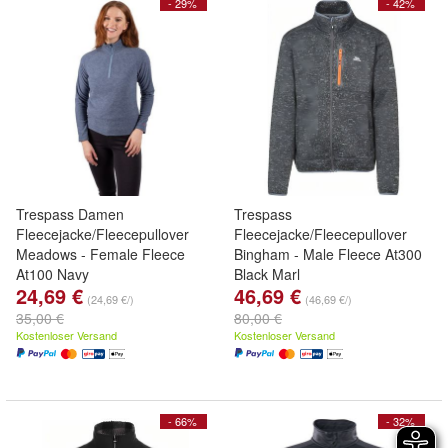
- 29%
- 42%
Trespass Damen
Trespass
Fleecejacke/Fleecepullover
Fleecejacke/Fleecepullover
Meadows - Female Fleece
Bingham - Male Fleece At300
At100 Navy
Black Marl
24,69 €
46,69 €
(24,69 €/)
(46,69 €/)
35,00 €
80,00 €
Kostenloser Versand
Kostenloser Versand
- 66%
- 32%