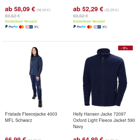
ab 58,09 €
ab 52,29 €
(58,09 €/)
(52,29 €/)
69,62 €
69,62 €
Kostenloser Versand
Kostenloser Versand
- 9%
Fristads Fleecejacke 4003
Helly Hansen Jacke 72097
MFL Schwarz
Oxford Light Fleece Jacket 590
Navy
66,99 €
ab 64,89 €