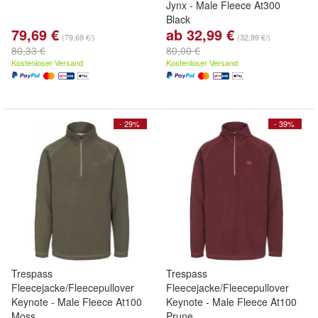
Jynx - Male Fleece At300
Black
79,69 €
ab 32,99 €
(79,69 €/)
(32,99 €/)
80,33 €
80,00 €
Kostenloser Versand
Kostenloser Versand
- 29%
- 39%
Trespass
Trespass
Fleecejacke/Fleecepullover
Fleecejacke/Fleecepullover
Keynote - Male Fleece At100
Keynote - Male Fleece At100
Moss
Prune