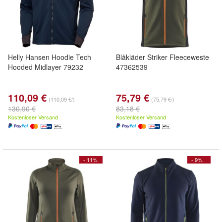
Helly Hansen Hoodie Tech
Blåkläder Striker Fleeceweste
Hooded Midlayer 79232
47362539
110,09 €
75,79 €
(110,09 €/)
(75,79 €/)
130,90 €
83,18 €
Kostenloser Versand
Kostenloser Versand
- 11%
- 9%