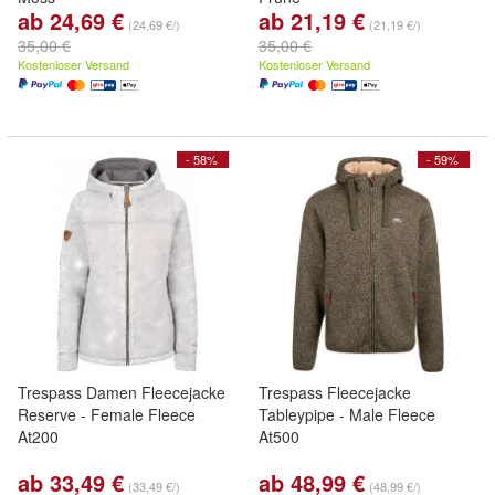
ab 24,69 €
ab 21,19 €
(24,69 €/)
(21,19 €/)
35,00 €
35,00 €
Kostenloser Versand
Kostenloser Versand
- 58%
- 59%
Trespass Damen Fleecejacke
Trespass Fleecejacke
Reserve - Female Fleece
Tableypipe - Male Fleece
At200
At500
ab 33,49 €
ab 48,99 €
(33,49 €/)
(48,99 €/)