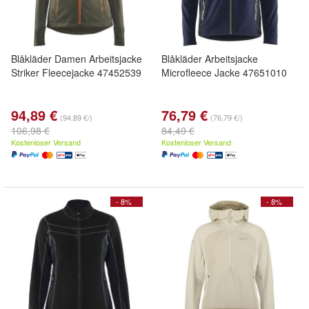
Blåkläder Damen Arbeitsjacke
Blåkläder Arbeitsjacke
Striker Fleecejacke 47452539
Microfleece Jacke 47651010
94,89 €
76,79 €
(94,89 €/)
(76,79 €/)
106,98 €
84,49 €
Kostenloser Versand
Kostenloser Versand
- 8%
- 8%