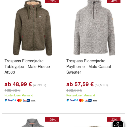
- 59%
- 42%
Trespass Fleecejacke
Trespass Fleecejacke
Tableypipe - Male Fleece
Paythorne - Male Casual
At500
Sweater
ab 48,99 €
ab 57,59 €
(48,99 €/)
(57,59 €/)
120,00 €
100,00 €
Kostenloser Versand
Kostenloser Versand
- 29%
- 23%