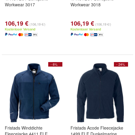
Workwear 3017
Workwear 3018
106,19 €
106,19 €
(106,19 €/)
(106,19 €/)
Kostenloser Versand
Kostenloser Versand
- 6%
- 24%
Fristads Winddichte
Fristads Acode Fleecejacke
Fleecejacke 4411 FLE
1499 FLE Dunkelmarine