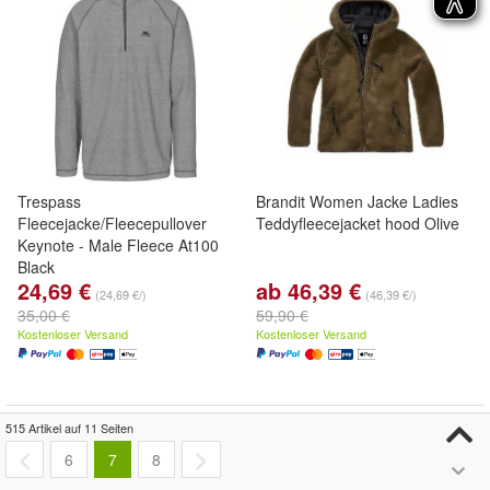
Trespass
Brandit Women Jacke Ladies
Fleecejacke/Fleecepullover
Teddyfleecejacket hood Olive
Keynote - Male Fleece At100
Black
24,69 €
ab 46,39 €
(24,69 €/)
(46,39 €/)
35,00 €
59,90 €
Kostenloser Versand
Kostenloser Versand
515 Artikel auf 11 Seiten
- 14%
- 44%
6
7
8