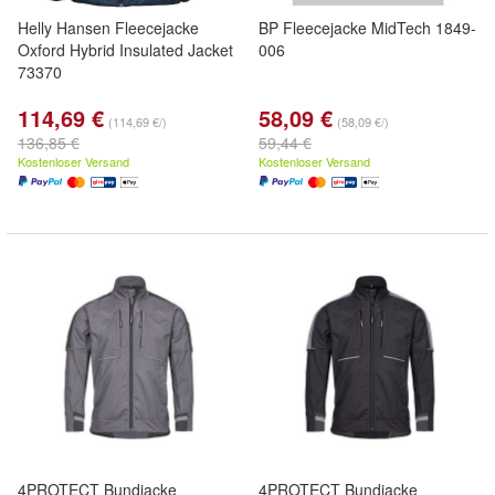
Helly Hansen Fleecejacke
BP Fleecejacke MidTech 1849-
Oxford Hybrid Insulated Jacket
006
73370
114,69 €
58,09 €
(114,69 €/)
(58,09 €/)
136,85 €
59,44 €
Kostenloser Versand
Kostenloser Versand
4PROTECT Bundjacke
4PROTECT Bundjacke