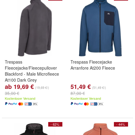
Trespass
Trespass Fleecejacke
Fleecejacke/Fleecepullover
Arranfore At200 Fleece
Blackford - Male Microfleece
At100 Dark Grey
ab 19,69 €
51,49 €
(19,69 €/)
(51,49 €/)
35,00 €
87,00 €
Kostenloser Versand
Kostenloser Versand
- 62%
- 44%