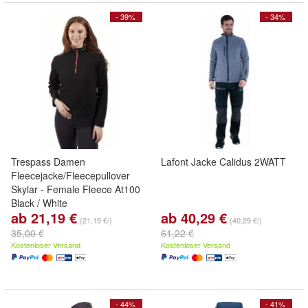
- 39%
- 34%
Trespass Damen
Lafont Jacke Calidus 2WATT
Fleecejacke/Fleecepullover
Skylar - Female Fleece At100
Black / White
ab 21,19 €
ab 40,29 €
(21,19 €/)
(40,29 €/)
35,00 €
61,22 €
Kostenloser Versand
Kostenloser Versand
- 44%
- 41%