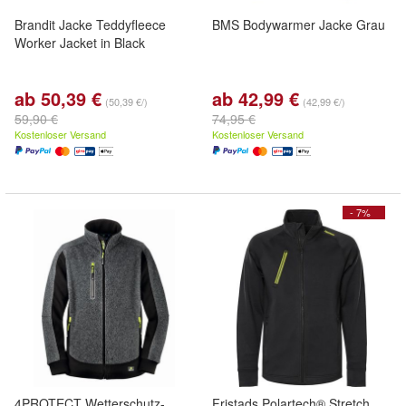
Brandit Jacke Teddyfleece
BMS Bodywarmer Jacke Grau
Worker Jacket in Black
ab 50,39 €
ab 42,99 €
(50,39 €/)
(42,99 €/)
59,90 €
74,95 €
Kostenloser Versand
Kostenloser Versand
- 7%
4PROTECT Wetterschutz-
Fristads Polartech® Stretch