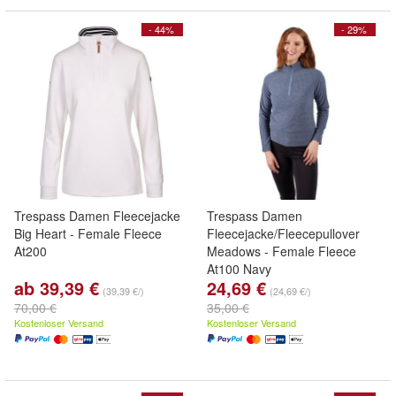
- 44%
- 29%
Trespass Damen Fleecejacke
Trespass Damen
Big Heart - Female Fleece
Fleecejacke/Fleecepullover
At200
Meadows - Female Fleece
At100 Navy
ab 39,39 €
24,69 €
(39,39 €/)
(24,69 €/)
70,00 €
35,00 €
Kostenloser Versand
Kostenloser Versand