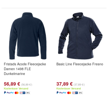
Fristads Acode Fleecejacke
Basic Line Fleecejacke Fresno
Damen 1498 FLE
Dunkelmarine
56,89 €
37,89 €
(56,89 €/)
(37,89 €/)
Kostenloser Versand
Kostenloser Versand