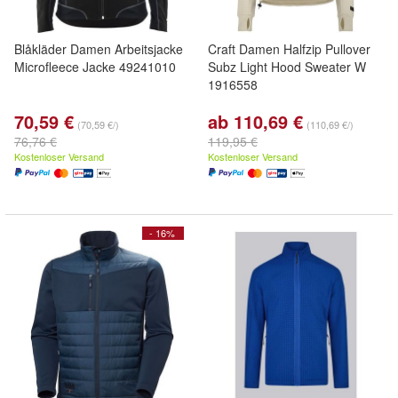
Blåkläder Damen Arbeitsjacke
Craft Damen Halfzip Pullover
Microfleece Jacke 49241010
Subz Light Hood Sweater W
1916558
70,59 €
ab 110,69 €
(70,59 €/)
(110,69 €/)
76,76 €
119,95 €
Kostenloser Versand
Kostenloser Versand
- 16%