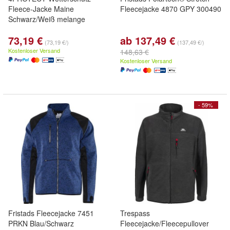
Fleece-Jacke Maine
Fleecejacke 4870 GPY 300490
Schwarz/Weiß melange
73,19 €
ab 137,49 €
(73,19 €/)
(137,49 €/)
Kostenloser Versand
148,63 €
Kostenloser Versand
- 59%
Fristads Fleecejacke 7451
Trespass
PRKN Blau/Schwarz
Fleecejacke/Fleecepullover