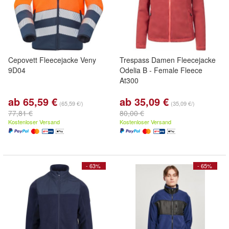
Cepovett Fleecejacke Veny
Trespass Damen Fleecejacke
9D04
Odelia B - Female Fleece
At300
ab 65,59 €
ab 35,09 €
(65,59 €/)
(35,09 €/)
77,81 €
80,00 €
Kostenloser Versand
Kostenloser Versand
- 63%
- 65%