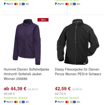
- 56%
Hummel Damen Softshelljacke
Dassy Fleecejacke für Damen
Hmlnorth Softshell Jacket
Penza Women PES16 Schwarz
Woman 206686
ab 44,39 €
42,59 €
(44,39 €/)
(42,59 €/)
99,95 €
42,72 €
Kostenloser Versand
Kostenloser Versand