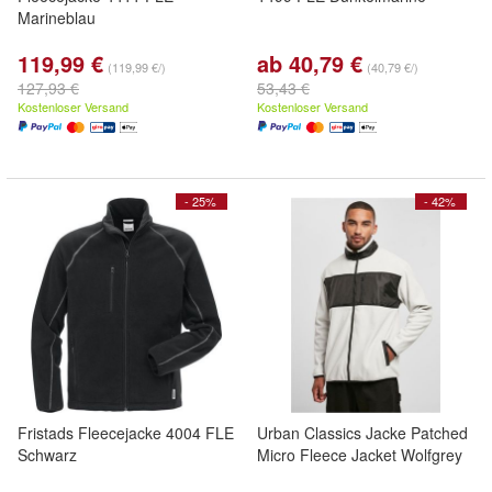
Marineblau
119,99 €
ab 40,79 €
(119,99 €/)
(40,79 €/)
127,93 €
53,43 €
Kostenloser Versand
Kostenloser Versand
- 25%
- 42%
Fristads Fleecejacke 4004 FLE
Urban Classics Jacke Patched
Schwarz
Micro Fleece Jacket Wolfgrey