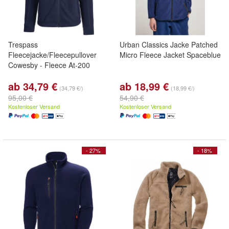
Trespass
Urban Classics Jacke Patched
Fleecejacke/Fleecepullover
Micro Fleece Jacket Spaceblue
Cowesby - Fleece At-200
ab 34,79 €
ab 18,99 €
(34,79 €/)
(18,99 €/)
95,00 €
54,90 €
Kostenloser Versand
Kostenloser Versand
- 27%
- 18%