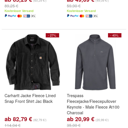
(65,29 €/)
(49,09 €/)
89,25 €
59,90 €
Kostenloser Versand
Kostenloser Versand
- 27%
- 40%
Carhartt Jacke Fleece Lined
Trespass
Snap Front Shirt Jac Black
Fleecejacke/Fleecepullover
Keynote - Male Fleece At100
Charcoal
ab 82,79 €
ab 20,99 €
(82,79 €/)
(20,99 €/)
114,04 €
35,00 €