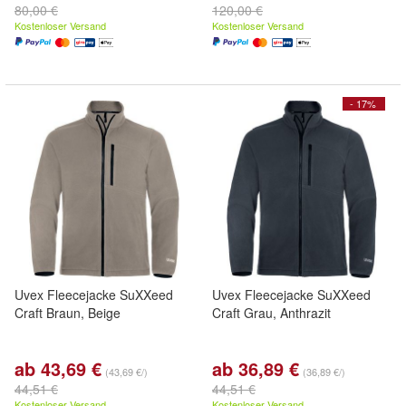
80,00 €
120,00 €
Kostenloser Versand
Kostenloser Versand
- 17%
Uvex Fleecejacke SuXXeed
Uvex Fleecejacke SuXXeed
Craft Braun, Beige
Craft Grau, Anthrazit
ab 43,69 €
ab 36,89 €
(43,69 €/)
(36,89 €/)
44,51 €
44,51 €
Kostenloser Versand
Kostenloser Versand