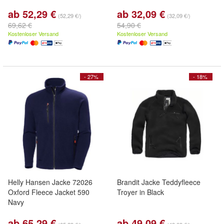
ab 52,29 €
ab 32,09 €
(52,29 €/)
(32,09 €/)
69,62 €
54,90 €
Kostenloser Versand
Kostenloser Versand
- 27%
- 18%
Helly Hansen Jacke 72026
Brandit Jacke Teddyfleece
Oxford Fleece Jacket 590
Troyer in Black
Navy
ab 65,29 €
ab 49,09 €