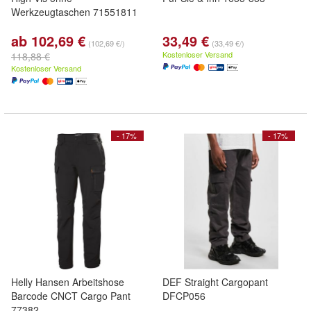
Werkzeugtaschen 71551811
ab 102,69 €
33,49 €
(102,69 €/)
(33,49 €/)
Kostenloser Versand
118,88 €
Kostenloser Versand
- 17%
- 17%
Helly Hansen Arbeitshose
DEF Straight Cargopant
Barcode CNCT Cargo Pant
DFCP056
77382