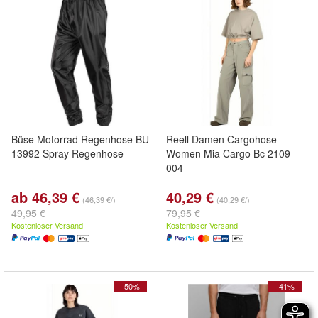
Büse Motorrad Regenhose BU
Reell Damen Cargohose
13992 Spray Regenhose
Women Mia Cargo Bc 2109-
004
ab 46,39 €
40,29 €
(46,39 €/)
(40,29 €/)
49,95 €
79,95 €
Kostenloser Versand
Kostenloser Versand
- 50%
- 41%