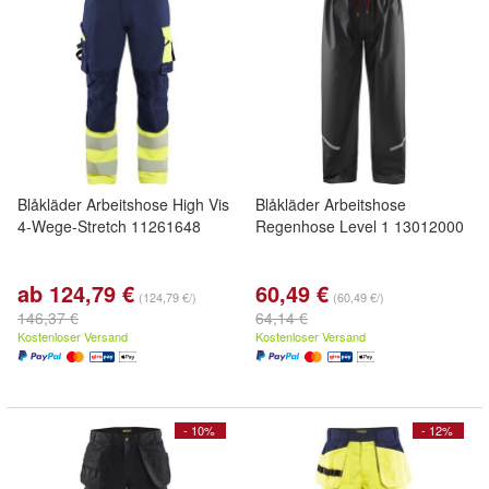
Blåkläder Arbeitshose High Vis
Blåkläder Arbeitshose
4-Wege-Stretch 11261648
Regenhose Level 1 13012000
ab 124,79 €
60,49 €
(124,79 €/)
(60,49 €/)
146,37 €
64,14 €
Kostenloser Versand
Kostenloser Versand
- 10%
- 12%