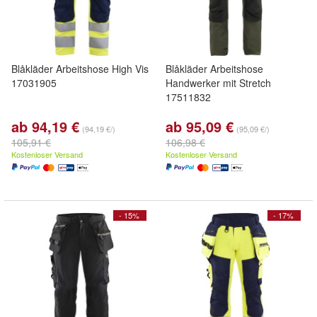
Blåkläder Arbeitshose High Vis
Blåkläder Arbeitshose
17031905
Handwerker mit Stretch
17511832
ab 94,19 €
ab 95,09 €
(94,19 €/)
(95,09 €/)
105,91 €
106,98 €
Kostenloser Versand
Kostenloser Versand
- 15%
- 17%