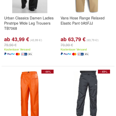
Urban Classics Damen Ladies
Vans Hose Range Relaxed
Pinstripe Wide Leg Trousers
Elastic Pant 0A5FJJ
TB7068
ab 43,99 €
ab 63,79 €
(43,99 €/)
(63,79 €/)
79,90 €
70,00 €
Kostenloser Versand
Kostenloser Versand
- 44%
- 49%