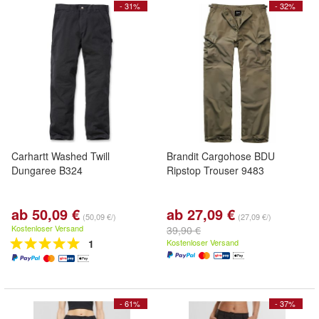
- 31%
- 32%
Carhartt Washed Twill
Brandit Cargohose BDU
Dungaree B324
Ripstop Trouser 9483
ab 50,09 €
ab 27,09 €
(50,09 €/)
(27,09 €/)
Kostenloser Versand
39,90 €
1
Kostenloser Versand
- 61%
- 37%