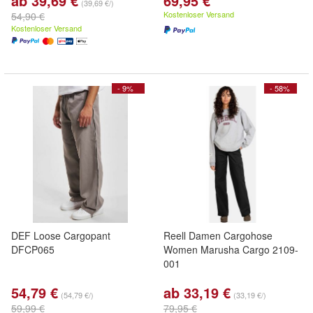
ab 39,69 €
69,95 €
(39,69 €/)
Kostenloser Versand
54,90 €
Kostenloser Versand
- 9%
- 58%
DEF Loose Cargopant
Reell Damen Cargohose
DFCP065
Women Marusha Cargo 2109-
001
54,79 €
ab 33,19 €
(54,79 €/)
(33,19 €/)
59,99 €
79,95 €