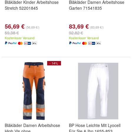
Blåkläder Kinder Arbeitshose
Blåkläder Damen Arbeitshose
Stretch 52201845
Garten 71541835
56,69 €
83,69 €
(56,69 €/)
(83,69 €/)
59,38 €
92,82 €
Kostenloser Versand
Kostenloser Versand
- 14%
Blåkläder Damen Arbeitshose
BP Hose Leichte Mit Lyocell
High Vis ohne
Für Sie & Ihn 1655-853