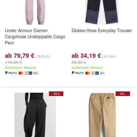
Under Armour Damen
Dickies Hose Everyday Trouser
Cargohose Unstoppable Cargo
Pant
ab 79,79 €
ab 34,19 €
(79,79 €/)
(34,19 €/)
110,00 €
35,00 €
Kostenloser Versand
Kostenloser Versand
- 45%
- 9%