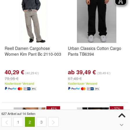
Reell Damen Cargohose
Urban Classics Cotton Cargo
Women Kim Pant Bc 2110-003
Pants TB6394
40,29 €
ab 39,49 €
(40,29 €/)
(39,49 €/)
79,95 €
67,40 €
Kostenloser Versand
Kostenloser Versand
- 41%
- 37%
627 Artikel auf 14 Seiten
1
2
3