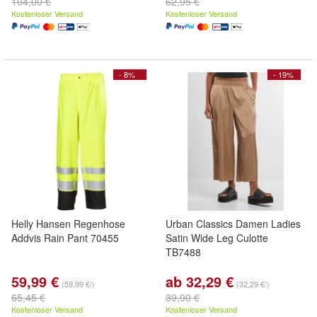
104,00 €
62,95 €
Kostenloser Versand
Kostenloser Versand
- 8%
- 19%
Helly Hansen Regenhose
Urban Classics Damen Ladies
Addvis Rain Pant 70455
Satin Wide Leg Culotte
TB7488
59,99 €
ab 32,29 €
(59,99 €/)
(32,29 €/)
65,45 €
39,90 €
Kostenloser Versand
Kostenloser Versand