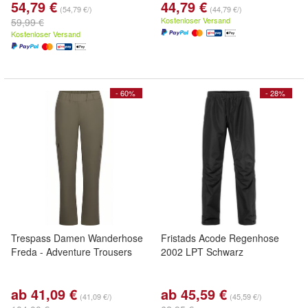
54,79 €
44,79 €
(54,79 €/)
(44,79 €/)
Kostenloser Versand
59,99 €
Kostenloser Versand
- 60%
- 28%
Trespass Damen Wanderhose
Fristads Acode Regenhose
Freda - Adventure Trousers
2002 LPT Schwarz
ab 41,09 €
ab 45,59 €
(41,09 €/)
(45,59 €/)