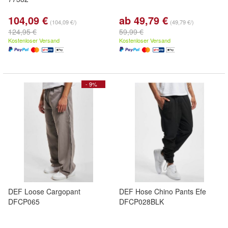
104,09 €
ab 49,79 €
(104,09 €/)
(49,79 €/)
124,95 €
59,99 €
Kostenloser Versand
Kostenloser Versand
- 9%
DEF Loose Cargopant
DEF Hose Chino Pants Efe
DFCP065
DFCP028BLK