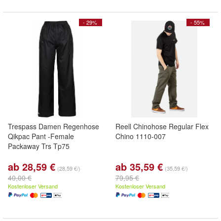
- 29%
- 55%
Trespass Damen Regenhose
Reell Chinohose Regular Flex
Qikpac Pant -Female
Chino 1110-007
Packaway Trs Tp75
ab 28,59 €
ab 35,59 €
(28,59 €/)
(35,59 €/)
40,00 €
79,95 €
Kostenloser Versand
Kostenloser Versand