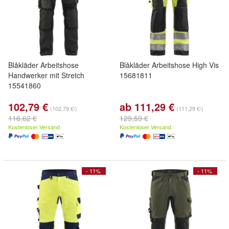
Blåkläder Arbeitshose
Blåkläder Arbeitshose High Vis
Handwerker mit Stretch
15681811
15541860
102,79 €
ab 111,29 €
(102,79 €/)
(111,29 €/)
116,62 €
129,59 €
Kostenloser Versand
Kostenloser Versand
- 11%
- 11%