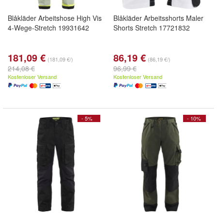
Blåkläder Arbeitshose High Vis
Blåkläder Arbeitsshorts Maler
4-Wege-Stretch 19931642
Shorts Stretch 17721832
181,09 €
86,19 €
(181,09 €/)
(86,19 €/)
214,08 €
96,99 €
Kostenloser Versand
Kostenloser Versand
- 5%
- 10%