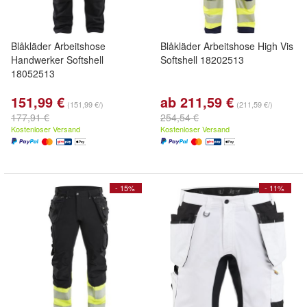
Blåkläder Arbeitshose
Blåkläder Arbeitshose High Vis
Handwerker Softshell
Softshell 18202513
18052513
151,99 €
ab 211,59 €
(151,99 €/)
(211,59 €/)
177,91 €
254,54 €
Kostenloser Versand
Kostenloser Versand
- 15%
- 11%