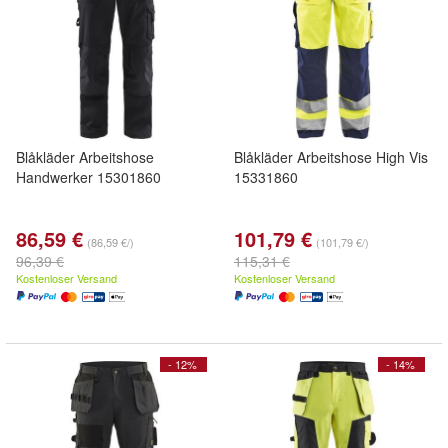
Blåkläder Arbeitshose
Blåkläder Arbeitshose High Vis
Handwerker 15301860
15331860
86,59 €
101,79 €
(86,59 €/)
(101,79 €/)
96,39 €
115,31 €
Kostenloser Versand
Kostenloser Versand
- 12%
- 14%