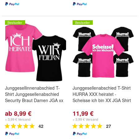
Bestseller
Bestseller
Junggesellinnenabschied T-
Junggesellenabschied T-Shirt
Shirt Junggesellenabschied
HURRA XXX heiratet -
Security Braut Damen JGA xx
Scheisse ich bin XX JGA Shirt
ab 8,99 €
11,99 €
+ 3,99 € Versand
+ 3,99 € Versand
42
27