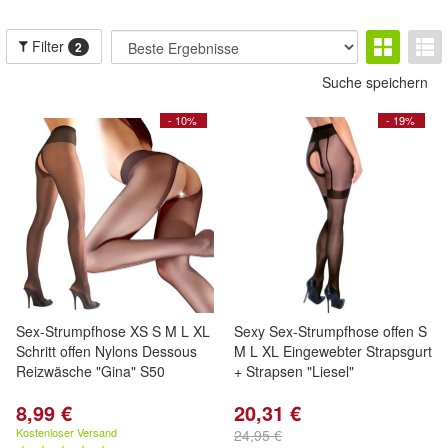
Filter
2
Suche speichern
- 10%
- 19%
Sex-Strumpfhose XS S M L XL
Sexy Sex-Strumpfhose offen S
Schritt offen Nylons Dessous
M L XL Eingewebter Strapsgurt
Reizwäsche "Gina" S50
+ Strapsen "Liesel"
8,99 €
20,31 €
Kostenloser Versand
24,95 €