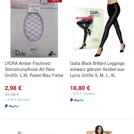
- 90%
LYCRA Amber Fischnetz
Gatta Black Brillant Leggings
Stützstrumpfhose Art Rete
schwarz glänzen flexibel aus
GrofGr. L-XL Pastel Blau Farbe
Lycra Größe S, M, L, XL
2,98 €
18,80 €
+ 4,90 € Versand
29,98 €
+ 5,50 € Versand