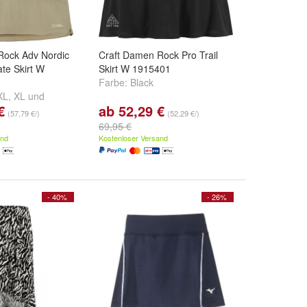
Rock Adv Nordic
Craft Damen Rock Pro Trail
ate Skirt W
Skirt W 1915401
Farbe:
Black
XL
,
XL
und
€
ab 52,29 €
(57,79 €/)
(52,29 €/)
69,95 €
and
Kostenloser Versand
- 40%
- 26%