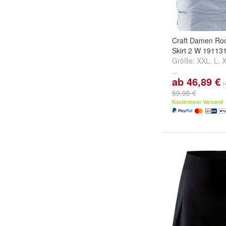
Craft Damen Ro
Skirt 2 W 19113
Größe:
XXL
,
L
,
...
ab 46,89 €
(
59,95 €
Kostenloser Versand