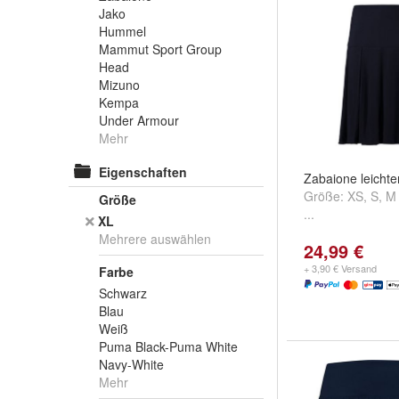
Jako
Hummel
Mammut Sport Group
Head
Mizuno
Kempa
Under Armour
Mehr
Eigenschaften
Zabaione leichte
Größe:
XS
,
S
,
M
Größe
...
XL
Mehrere auswählen
24,99 €
+ 3,90 € Versand
Farbe
Schwarz
Blau
Weiß
Puma Black-Puma White
Navy-White
Mehr