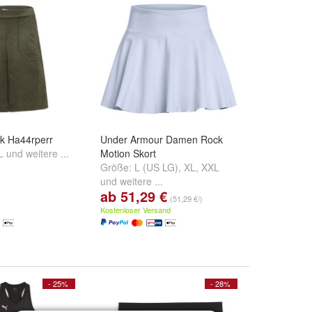
k Ha44rperr
Under Armour Damen Rock
L
und
weitere ...
Motion Skort
Größe:
L (US LG)
,
XL
,
XXL
und
weitere ...
ab 51,29 €
(51,29 €/)
Kostenloser Versand
- 25%
- 28%