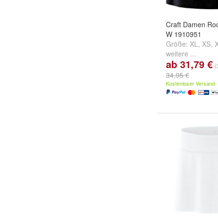
Craft Damen Roc
W 1910951
Größe:
XL
,
XS
,
weitere ...
ab 31,79 €
(
34,95 €
Kostenloser Versand