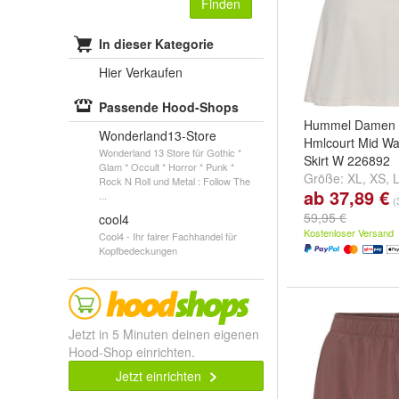
Finden
In dieser Kategorie
Hier Verkaufen
Passende Hood-Shops
Hummel Damen S
Wonderland13-Store
Hmlcourt Mid Wa
Wonderland 13 Store für Gothic *
Skirt W 226892
Glam * Occult * Horror * Punk *
Größe:
XL
,
XS
,
Rock N Roll und Metal : Follow The
ab 37,89 €
...
...
(
59,95 €
cool4
Kostenloser Versand
Cool4 - Ihr fairer Fachhandel für
Kopfbedeckungen
Jetzt in 5 Minuten deinen eigenen
Hood-Shop einrichten.
Jetzt einrichten