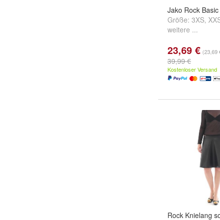
Jako Rock Basic
Größe:
3XS
,
XX
weitere ...
23,69 €
(23,69 
39,99 €
Kostenloser Versand
Rock Knielang s