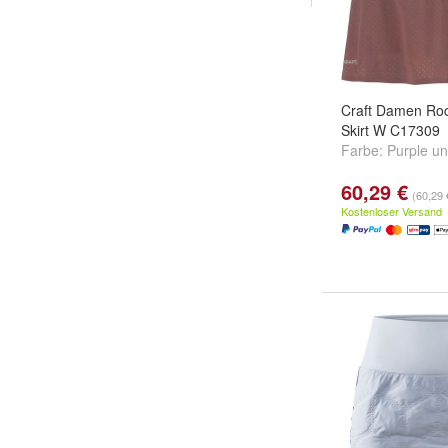
Craft Damen Ro
Skirt W C17309
Farbe:
Purple
u
60,29 €
(60,29 
Kostenloser Versand