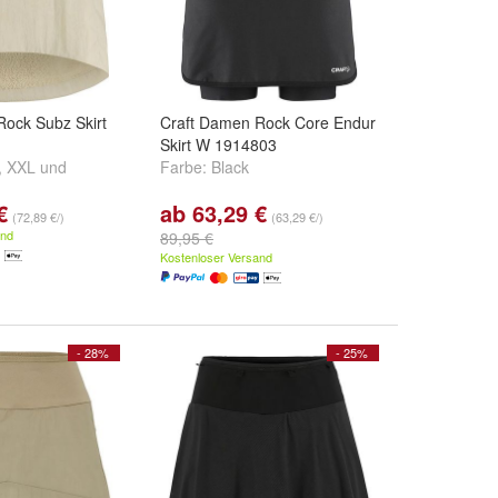
Rock Subz Skirt
Craft Damen Rock Core Endur
Skirt W 1914803
,
XXL
und
Farbe:
Black
€
ab 63,29 €
(72,89 €/)
(63,29 €/)
and
89,95 €
Kostenloser Versand
- 28%
- 25%