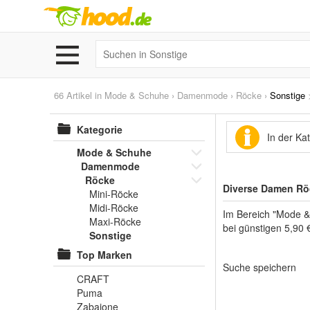
66 Artikel in
Mode & Schuhe
›
Damenmode
›
Röcke
›
Sonstige
Kategorie
In der Ka
Mode & Schuhe
Damenmode
Röcke
Diverse Damen Röc
Mini-Röcke
Midi-Röcke
Im Bereich "Mode &
Maxi-Röcke
bei günstigen 5,90 
Sonstige
Top Marken
Suche speichern
CRAFT
Puma
Zabaione