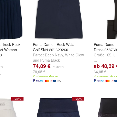
rtrock Rock
Puma Damen Rock W Jan
Puma Damen 
ort Woman
Golf Skirt 20" 629260
Dress 658769
0
Farbe:
Deep Navy
,
White Glow
Größe:
XS
,
L
und
Puma Black
...
74,89 €
ab 48,39 
€/)
(74,89 €/)
79,95 €
64,95 €
Kostenloser Versand
Kostenloser Vers
- 37%
- 29%