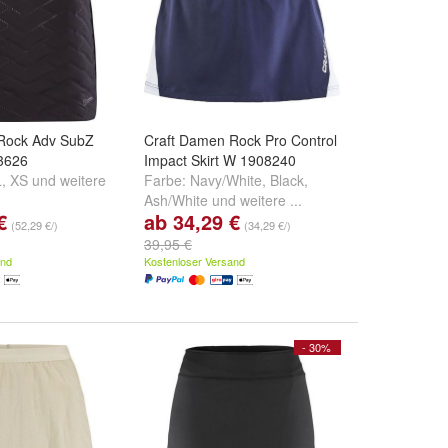
Rock Adv SubZ
Craft Damen Rock Pro Control
13626
Impact Skirt W 1908240
L
,
XS
und
weitere
Farbe:
Navy/White
,
Black
,
Ash/White
und
weitere ...
€
ab 34,29 €
(52,29 €/)
(34,29 €/)
39,95 €
and
Kostenloser Versand
- 30%