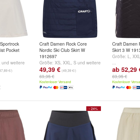
portrock
Craft Damen Rock Core
Craft Damen 
ist Pocket
Nordic Ski Club Skirt W
Skirt 3 W 19
1912697
Größe:
L
,
XX
L
und
weitere
Größe:
XS
,
XXL
,
S
und
weitere
...
49,39 €
ab 52,29 
...
37,89 €/)
(49,39 €/)
69,95 €
69,95 €
Kostenloser Versand
Kostenloser Vers
- 24%