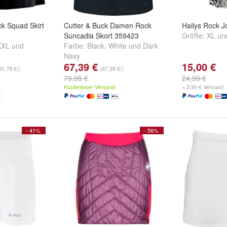
k Squad Skirt
Cutter & Buck Damen Rock
Hailys Rock J
Suncadia Skort 359423
Größe:
XL
un
XXL
und
Farbe:
Black
,
White
und
Dark
Navy
67,39 €
15,00 €
31,79 €/)
(67,39 €/)
79,95 €
24,99 €
Kostenloser Versand
+ 3,90 € Versand
- 41%
- 56%