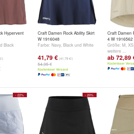
ck Hypervent
Craft Damen Rock Ability Skirt
Craft Damen 
W 1916048
4 W 1916562
nd
Black
Farbe:
Navy
,
Black
und
White
Größe:
M
,
XS
weitere ...
41,79 €
ab 72,89 
€/)
(41,79 €/)
Kostenloser Vers
54,95 €
Kostenloser Versand
- 22%
- 20%