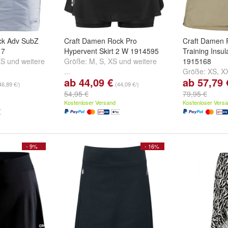
ck Adv SubZ
Craft Damen Rock Pro
Craft Damen 
17
Hypervent Skirt 2 W 1914595
Training Insul
XS
und
weitere
Größe:
M
,
S
,
XS
und
weitere
1915168
...
Größe:
XS
,
X
ab 44,09 €
ab 57,79 
weitere ...
46,89 €/)
(44,09 €/)
54,95 €
79,95 €
Kostenloser Versand
Kostenloser Vers
- 9%
- 16%