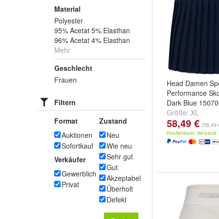
Material
Polyester
95% Acetat 5% Elasthan
96% Acetat 4% Elasthan
Mehr
Geschlecht
Frauen
Head Damen Spo
Performance Sk
Filtern
Dark Blue 15070
Größe:
XL
Format
Zustand
58,49 €
(58,49 
Kostenloser Versand
Auktionen
Neu
Sofortkauf
Wie neu
Sehr gut
Verkäufer
Gut
Gewerblich
Akzeptabel
Privat
Überholt
Defekt