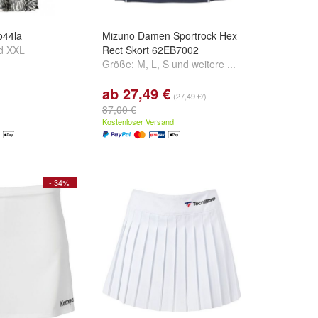
o44la
Mizuno Damen Sportrock Hex
d
XXL
Rect Skort 62EB7002
Größe:
M
,
L
,
S
und
weitere ...
ab 27,49 €
(27,49 €/)
37,00 €
Kostenloser Versand
- 34%