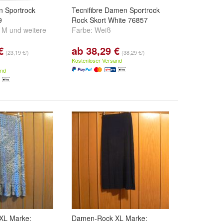
 Sportrock
Tecnifibre Damen Sportrock
9
Rock Skort White 76857
,
M
und
weitere
Farbe:
Weiß
€
ab 38,29 €
(23,19 €/)
(38,29 €/)
Kostenloser Versand
and
XL Marke:
Damen-Rock XL Marke: