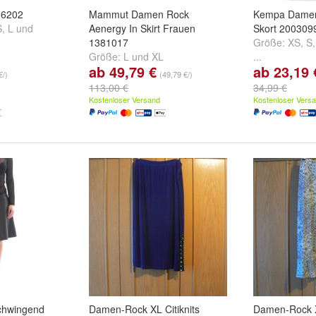
 6202
Mammut Damen Rock
Kempa Damen
S
,
L
und
Aenergy In Skirt Frauen
Skort 200309
1381017
Größe:
XS
,
S
Größe:
L
und
XL
...
ab 49,79 €
ab 23,19 
€/)
(49,79 €/)
113,00 €
34,99 €
Kostenloser Versand
Kostenloser Vers
chwingend
Damen-Rock XL Citiknits
Damen-Rock 