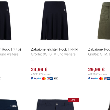
r Rock Tr44ixi
Zabaione leichter Rock Tr44ixi
Zabaione Roc
und
weitere
Größe:
XS
,
S
,
M
und
weitere
Größe:
S
,
M
,
...
24,99 €
29,99 €
+ 3,90 € Versand
+ 3,90 € Versand
- 6%