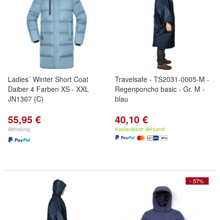
Ladies´ Winter Short Coat
Travelsafe - TS2031-0005-M -
Daiber 4 Farben XS - XXL
Regenponcho basic - Gr. M -
JN1367 (C)
blau
55,95 €
40,10 €
Abholung
Kostenloser Versand
- 57%