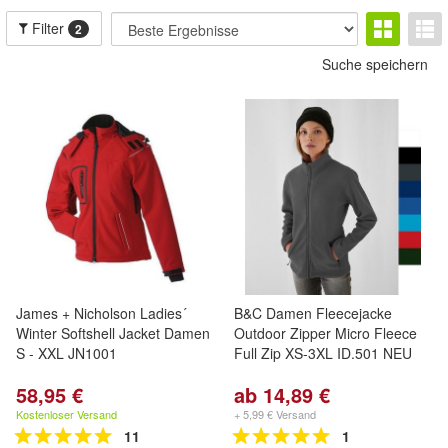
Filter
2
Suche speichern
James + Nicholson Ladies´
B&C Damen Fleecejacke
Winter Softshell Jacket Damen
Outdoor Zipper Micro Fleece
S - XXL JN1001
Full Zip XS-3XL ID.501 NEU
58,95 €
ab 14,89 €
Kostenloser Versand
+ 5,99 € Versand
11
1