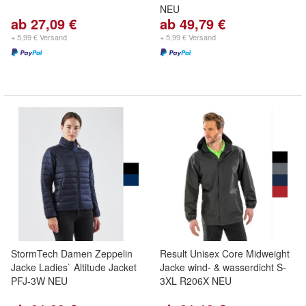
NEU
ab 27,09 €
ab 49,79 €
+ 5,99 € Versand
+ 5,99 € Versand
StormTech Damen Zeppelin
Result Unisex Core Midweight
Jacke Ladies` Altitude Jacket
Jacke wind- & wasserdicht S-
PFJ-3W NEU
3XL R206X NEU