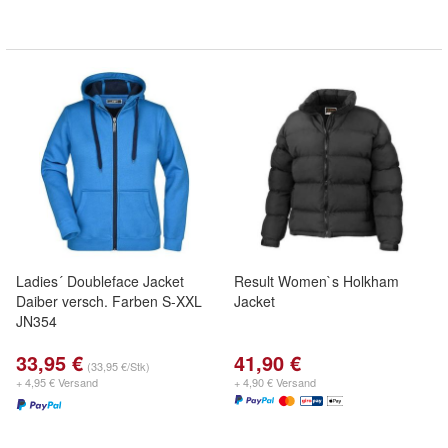
Ladies´ Doubleface Jacket
Result Women`s Holkham
Daiber versch. Farben S-XXL
Jacket
JN354
33,95 €
41,90 €
(33,95 €/Stk)
+ 4,95 € Versand
+ 4,90 € Versand