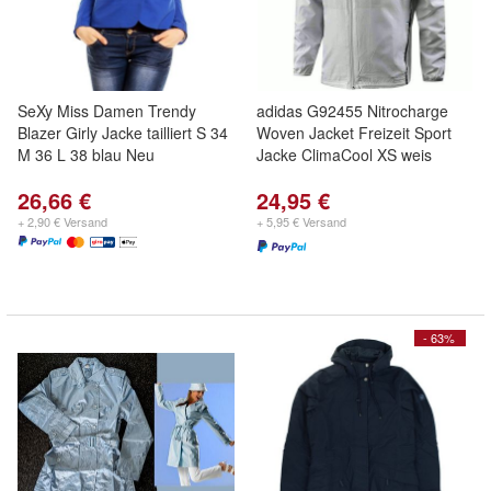
SeXy Miss Damen Trendy
adidas G92455 Nitrocharge
Blazer Girly Jacke tailliert S 34
Woven Jacket Freizeit Sport
M 36 L 38 blau Neu
Jacke ClimaCool XS weis
26,66 €
24,95 €
+ 2,90 € Versand
+ 5,95 € Versand
- 63%