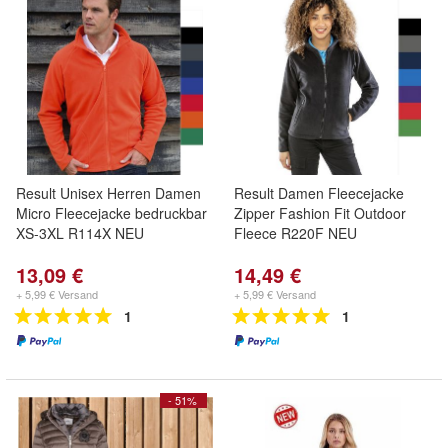
Result Unisex Herren Damen
Result Damen Fleecejacke
Micro Fleecejacke bedruckbar
Zipper Fashion Fit Outdoor
XS-3XL R114X NEU
Fleece R220F NEU
13,09 €
14,49 €
+ 5,99 € Versand
+ 5,99 € Versand
1
1
- 51%