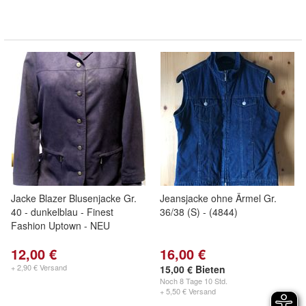
Jacke Blazer Blusenjacke Gr.
Jeansjacke ohne Ärmel Gr.
40 - dunkelblau - Finest
36/38 (S) - (4844)
Fashion Uptown - NEU
12,00 €
16,00 €
+ 2,90 € Versand
15,00 € Bieten
Noch
8 Tage 10 Std.
+ 5,50 € Versand