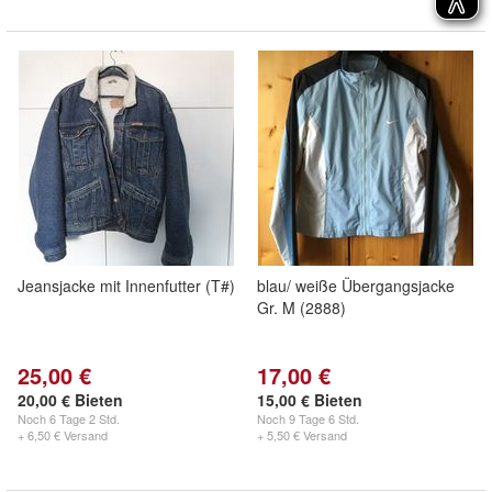
Jeansjacke mit Innenfutter (T#)
blau/ weiße Übergangsjacke
Gr. M (2888)
25,00 €
17,00 €
20,00 € Bieten
15,00 € Bieten
Noch
6 Tage 2 Std.
Noch
9 Tage 6 Std.
+ 6,50 € Versand
+ 5,50 € Versand