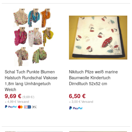
Schal Tuch Punkte Blumen
Nikituch Pilze weiß marine
Halstuch Rundschal Viskose
Baumwolle Kindertuch
1,8m lang Umhängetuch
Dirndltuch 52x52 cm
Weich
9,69 €
6,50 €
(9,69 €/)
+ 4,99 € Versand
+ 3,00 € Versand