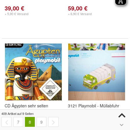
39,00 €
59,00 €
+ 5,90 € Versand
+ 6,90 € Versand
CD Ägypten sehr selten
3121 Playmobil - Müllabfuhr
Anleitung / Bauplan
409 Artikel auf 9 Seiten
7
8
9
7,50 €
1,50 €