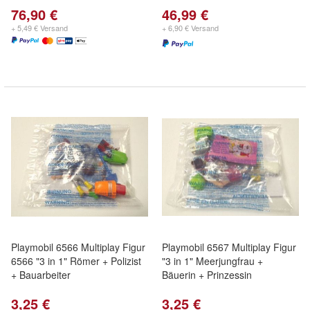
76,90 €
46,99 €
+ 5,49 € Versand
+ 6,90 € Versand
Playmobil 6566 Multiplay Figur
Playmobil 6567 Multiplay Figur
6566 "3 in 1" Römer + Polizist
"3 in 1" Meerjungfrau +
+ Bauarbeiter
Bäuerin + Prinzessin
3,25 €
3,25 €