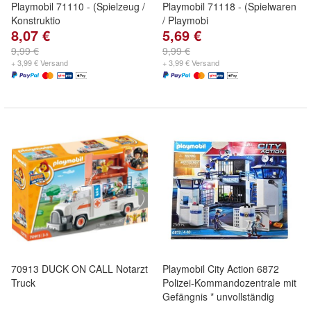
Playmobil 71110 - (Spielzeug /
Playmobil 71118 - (Spielwaren
Konstruktio
/ Playmobi
8,07 €
5,69 €
9,99 €
9,99 €
+ 3,99 € Versand
+ 3,99 € Versand
70913 DUCK ON CALL Notarzt
Playmobil City Action 6872
Truck
Polizei-Kommandozentrale mit
Gefängnis * unvollständig