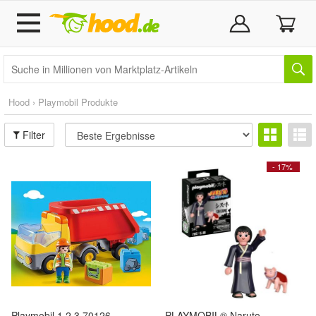
Hood › Playmobil Produkte
Filter
- 17%
Playmobil 1.2.3 70126
PLAYMOBIL® Naruto