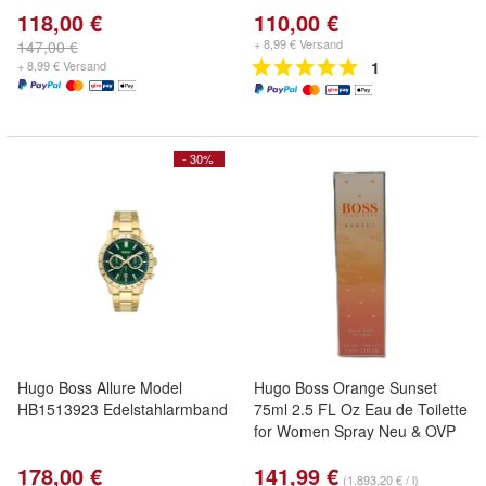
118,00 €
110,00 €
+ 8,99 € Versand
147,00 €
+ 8,99 € Versand
1
- 30%
Hugo Boss Allure Model
Hugo Boss Orange Sunset
HB1513923 Edelstahlarmband
75ml 2.5 FL Oz Eau de Toilette
for Women Spray Neu & OVP
178,00 €
141,99 €
(1.893,20 € / l)