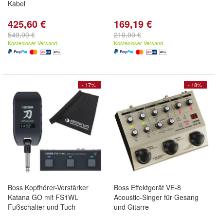
Kabel
425,60 €
169,19 €
549,90 €
210,00 €
Kostenloser Versand
Kostenloser Versand
- 17%
- 18%
Boss Kopfhörer-Verstärker
Boss Effektgerät VE-8
Katana GO mit FS1WL
Acoustic-Singer für Gesang
Fußschalter und Tuch
und Gitarre