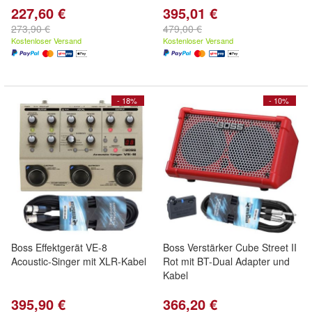
227,60 €
395,01 €
273,90 €
479,00 €
Kostenloser Versand
Kostenloser Versand
- 18%
- 10%
Boss Effektgerät VE-8
Boss Verstärker Cube Street II
Acoustic-Singer mit XLR-Kabel
Rot mit BT-Dual Adapter und
Kabel
395,90 €
366,20 €