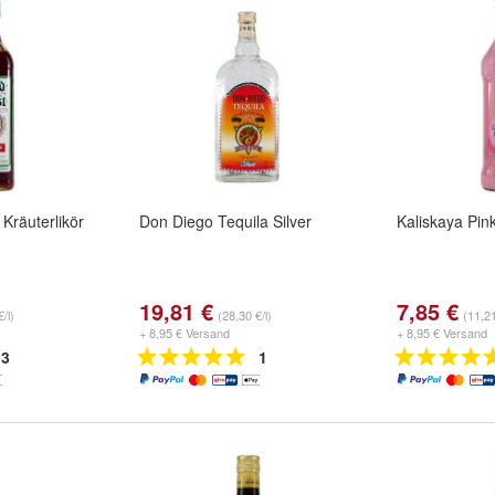
 Kräuterlikör
Don Diego Tequila Silver
Kaliskaya Pink
19,81 €
7,85 €
/l)
(28,30 €/l)
(11,21
+ 8,95 € Versand
+ 8,95 € Versand
3
1