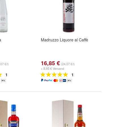
a
Madruzzo Liquore al Caffè
16,85 €
07 €/l)
(24,07 €/l)
+ 8,95 € Versand
1
1