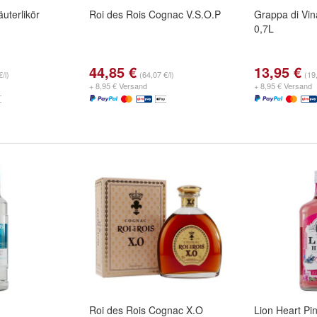
uterlikör
Roi des Rois Cognac V.S.O.P
Grappa di Vin
0,7L
44,85 €
13,95 €
/l)
(64,07 €/l)
(19,
+ 8,95 € Versand
+ 8,95 € Versand
Roi des Rois Cognac X.O
Lion Heart Pi