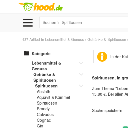
437 Artikel in
Lebensmittel & Genuss
›
Getränke & Spirituosen
Kategorie
In der Ka
Lebensmittel &
Genuss
Getränke &
Spirituosen, in g
Spirituosen
Spirituosen
Zum Thema "Lebensmi
Absinth
15,80 €. Bei allen 
Aquavit & Kümmel-
Spirituosen
Brandy
Suche speichern
Calvados
Cognac
Gin