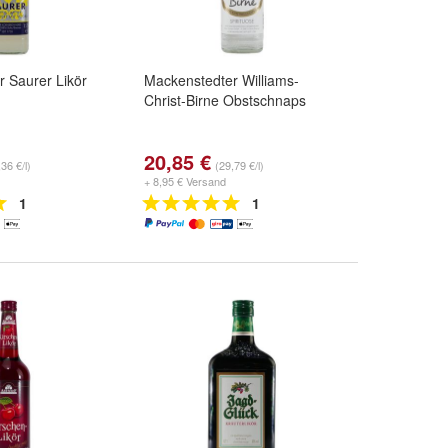
 Saurer Likör
Mackenstedter Williams-
Christ-Birne Obstschnaps
20,85 €
36 €/l)
(29,79 €/l)
+ 8,95 € Versand
1
1