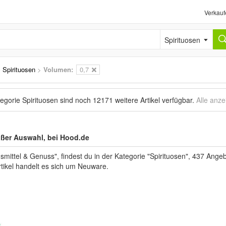
Verkauf
Spirituosen
›
Spirituosen
>
Volumen:
0,7
tegorie Spirituosen sind noch
12171 weitere Artikel
verfügbar.
Alle anze
roßer Auswahl, bei Hood.de
ttel & Genuss", findest du in der Kategorie "Spirituosen", 437 Angeb
Artikel handelt es sich um Neuware.