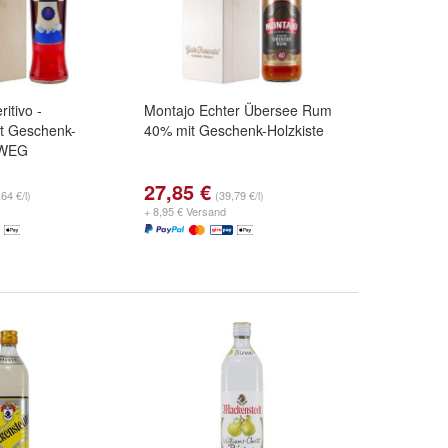
itivo -
Montajo Echter Übersee Rum
it Geschenk-
40% mit Geschenk-Holzkiste
NWEG
27,85 €
64 €/l)
(39,79 €/l)
+ 8,95 € Versand