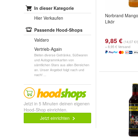
In dieser Kategorie
Norbrand Mango
Hier Verkaufen
Likör
Passende Hood-Shops
9,85 €
Valdaro
(14,07 €/l
+ 8,95 € Versand
Vertrieb-Again
Bieten diverse Getränke, Süßwaren
und Autogrammkarten von
sämtlichen Stars aus allen Bereichen
an. Unser Angebot folgt nach und
nach! ...
Jetzt in 5 Minuten deinen eigenen
Hood-Shop einrichten.
Jetzt einrichten