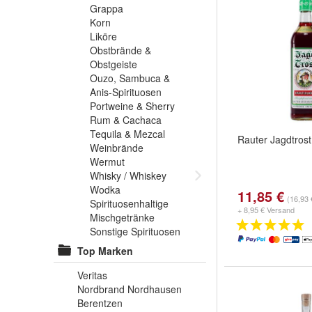
Grappa
Korn
Liköre
Obstbrände &
Obstgeiste
Ouzo, Sambuca &
Anis-Spirituosen
Portweine & Sherry
Rum & Cachaca
Tequila & Mezcal
Rauter Jagdtrost
Weinbrände
Wermut
Whisky / Whiskey
Wodka
11,85 €
(16,93 €
Spirituosenhaltige
+ 8,95 € Versand
Mischgetränke
Sonstige Spirituosen
Top Marken
Veritas
Nordbrand Nordhausen
Berentzen