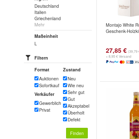
Deutschland
Italien
Griechenland
Mehr
Montajo White R
Geschenk-Holzki
Maßeinheit
L
27,85 €
(39,79 €
+ 8,95 € Versand
Filtern
Format
Zustand
Auktionen
Neu
Sofortkauf
Wie neu
Sehr gut
Verkäufer
Gut
Gewerblich
Akzeptabel
Privat
Überholt
Defekt
Finden