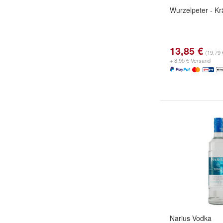
Wurzelpeter - Krä
13,85 €
(19,79 €
+ 8,95 € Versand
Narius Vodka