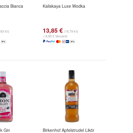
accia Bianca
Kaliskaya Luxe Wodka
13,85 €
93 €/l)
(19,79 €/l)
+ 8,95 € Versand
nk Gin
Birkenhof Apfelstrudel Likör