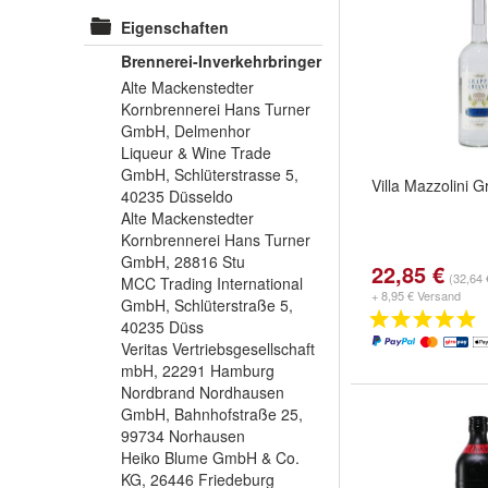
Eigenschaften
Brennerei-Inverkehrbringer
Alte Mackenstedter
Kornbrennerei Hans Turner
GmbH, Delmenhor
Liqueur & Wine Trade
GmbH, Schlüterstrasse 5,
Villa Mazzolini 
40235 Düsseldo
Alte Mackenstedter
Kornbrennerei Hans Turner
GmbH, 28816 Stu
22,85 €
(32,64 €
MCC Trading International
+ 8,95 € Versand
GmbH, Schlüterstraße 5,
40235 Düss
Veritas Vertriebsgesellschaft
mbH, 22291 Hamburg
Nordbrand Nordhausen
GmbH, Bahnhofstraße 25,
99734 Norhausen
Heiko Blume GmbH & Co.
KG, 26446 Friedeburg