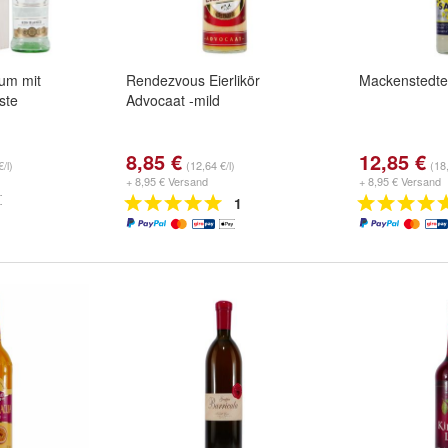
um mit
Rendezvous Eierlikör
Mackenstedter
ste
Advocaat -mild
8,85 €
12,85 €
/l)
(12,64 €/l)
(18,
+ 8,95 € Versand
+ 8,95 € Versand
1