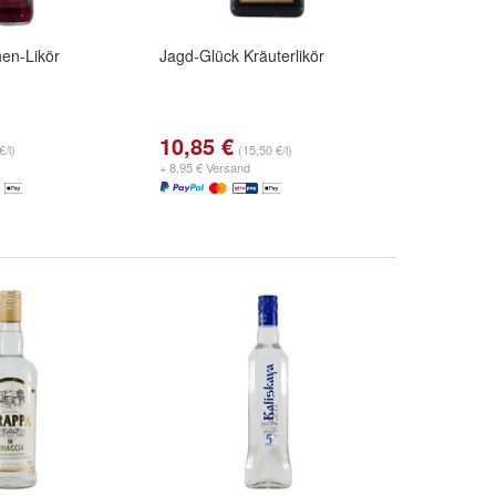
hen-Likör
Jagd-Glück Kräuterlikör
10,85 €
€/l)
(15,50 €/l)
+ 8,95 € Versand