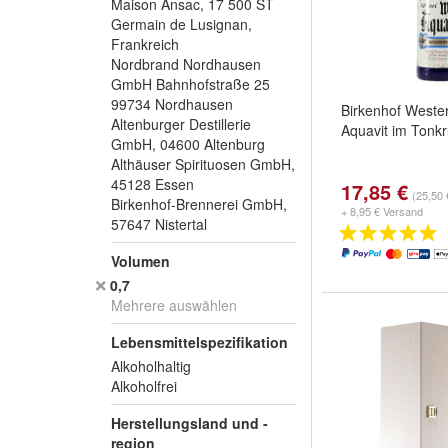
Maison Ansac, 17 500 ST
Germain de Lusignan,
Frankreich
Nordbrand Nordhausen
GmbH Bahnhofstraße 25
99734 Nordhausen
Birkenhof Weste
Altenburger Destillerie
Aquavit im Tonk
GmbH, 04600 Altenburg
Althäuser Spirituosen GmbH,
45128 Essen
17,85 €
(25,50 €
Birkenhof-Brennerei GmbH,
+ 8,95 € Versand
57647 Nistertal
Volumen
0,7
Mehrere auswählen
Lebensmittelspezifikation
Alkoholhaltig
Alkoholfrei
Herstellungsland und -
region