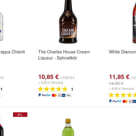
Grappa Chianti
The Charles House Cream
White Diamo
Liqueur - Sahnelikör
10,85 €
11,85 €
/l)
(15,50 €/l)
(16,
+ 8,95 € Versand
14,85 €
1
1
+ 8,95 € Versand
- 6%