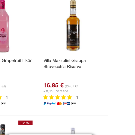
 Grapefruit Likör
Villa Mazzolini Grappa
Stravecchia Riserva
16,85 €
 €/l)
(24,07 €/l)
+ 8,95 € Versand
1
1
- 20%