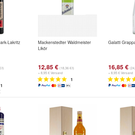
ark-Lakritz
Mackenstedter Waldmeister
Galatti Grapp
Likör
12,85 €
16,85 €
/l)
(18,36 €/l)
(24,
+ 8,95 € Versand
+ 8,95 € Versand
1
1