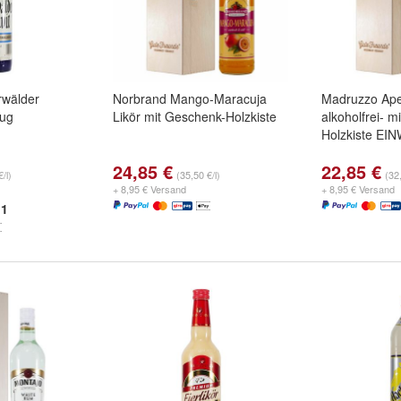
rwälder
Norbrand Mango-Maracuja
Madruzzo Aper
rug
Likör mit Geschenk-Holzkiste
alkoholfrei- m
Holzkiste EI
24,85 €
22,85 €
/l)
(35,50 €/l)
(32,
+ 8,95 € Versand
+ 8,95 € Versand
1