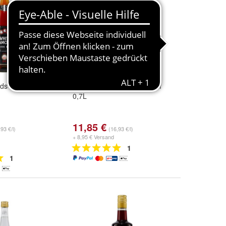
nds Dark Rum
Mirios Ouzo - Greek Aperitif
0,7L
11,85 €
93 €/l)
(16,93 €/l)
+ 8,95 € Versand
1
1