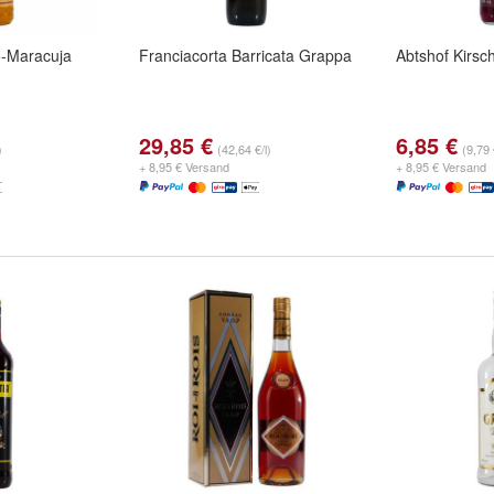
-Maracuja
Franciacorta Barricata Grappa
Abtshof Kirsc
29,85 €
6,85 €
)
(42,64 €/l)
(9,79 
+ 8,95 € Versand
+ 8,95 € Versand