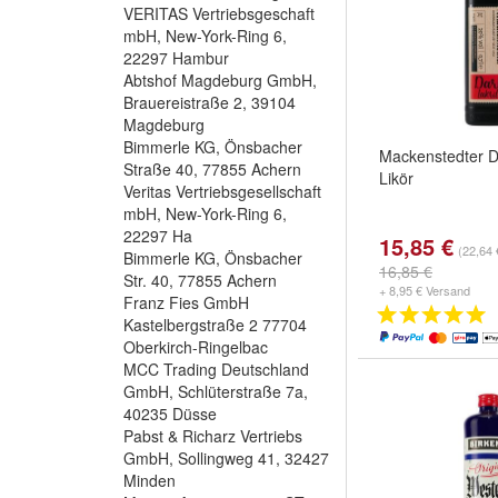
VERITAS Vertriebsgeschaft
mbH, New-York-Ring 6,
22297 Hambur
Abtshof Magdeburg GmbH,
Brauereistraße 2, 39104
Magdeburg
Bimmerle KG, Önsbacher
Mackenstedter D
Straße 40, 77855 Achern
Likör
Veritas Vertriebsgesellschaft
mbH, New-York-Ring 6,
22297 Ha
15,85 €
(22,64 €
Bimmerle KG, Önsbacher
16,85 €
Str. 40, 77855 Achern
+ 8,95 € Versand
Franz Fies GmbH
Kastelbergstraße 2 77704
Oberkirch-Ringelbac
MCC Trading Deutschland
GmbH, Schlüterstraße 7a,
40235 Düsse
Pabst & Richarz Vertriebs
GmbH, Sollingweg 41, 32427
Minden