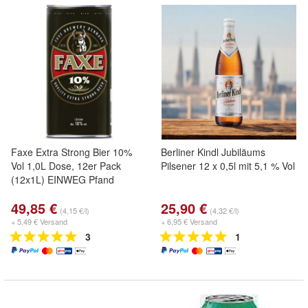
Faxe Extra Strong Bier 10%
Berliner Kindl Jubiläums
Vol 1,0L Dose, 12er Pack
Pilsener 12 x 0,5l mit 5,1 % Vol
(12x1L) EINWEG Pfand
49,85 €
25,90 €
(4,15 €/l)
(4,32 €/l)
+ 5,49 € Versand
+ 6,95 € Versand
3
1