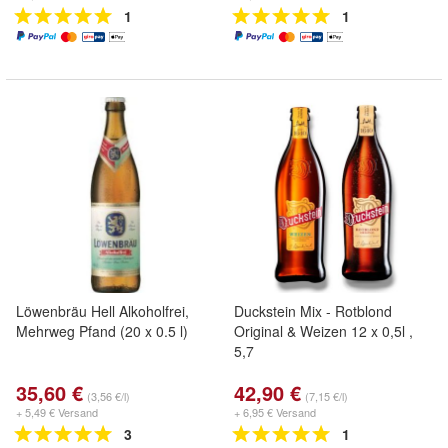
1
1
Löwenbräu Hell Alkoholfrei,
Duckstein Mix - Rotblond
Mehrweg Pfand (20 x 0.5 l)
Original & Weizen 12 x 0,5l ,
5,7
35,60 €
42,90 €
(3,56 €/l)
(7,15 €/l)
+ 5,49 € Versand
+ 6,95 € Versand
3
1