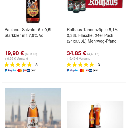
Paulaner Salvator 6 x 0,5l -
Rothaus Tannenzäpfle 5,1%
Starkbier mit 7,9% Vol
0,33L Flasche, 24er Pack
(24x0,33L) Mehrweg-Pfand
19,90 €
34,85 €
(6,63 €/l)
(4,40 €/l)
+ 6,95 € Versand
+ 5,49 € Versand
3
3