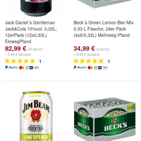
Jack Daniel´s Gentleman
Beck´s Green Lemon Bier Mix
Jack&Cola 10%vol. 0,33L,
0,33 L Flasche, 24er Pack
12erPack (12x0,33L)
(4x6/0,33L) Mehrweg-Pfand
EinwegPfand
82,99 €
34,99 €
(20,96 €/l)
(4,42 €/l)
+ 5,49 € Versand
+ 5,49 € Versand
1
1