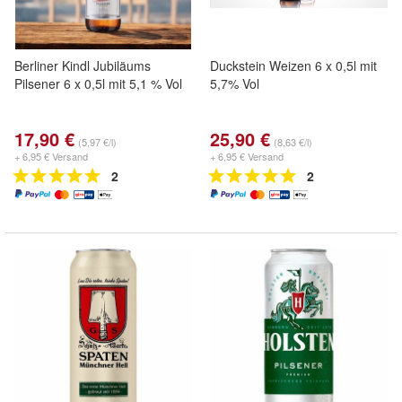
Berliner Kindl Jubiläums
Duckstein Weizen 6 x 0,5l mit
Pilsener 6 x 0,5l mit 5,1 % Vol
5,7% Vol
17,90 €
25,90 €
(5,97 €/l)
(8,63 €/l)
+ 6,95 € Versand
+ 6,95 € Versand
2
2