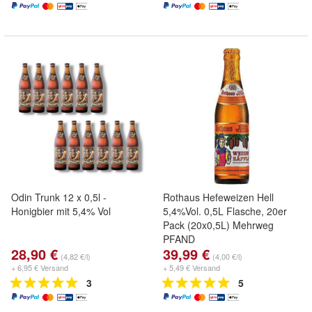
Odin Trunk 12 x 0,5l -
Rothaus Hefeweizen Hell
Honigbier mit 5,4% Vol
5,4%Vol. 0,5L Flasche, 20er
Pack (20x0,5L) Mehrweg
PFAND
28,90 €
39,99 €
(4,82 €/l)
(4,00 €/l)
+ 6,95 € Versand
+ 5,49 € Versand
3
5