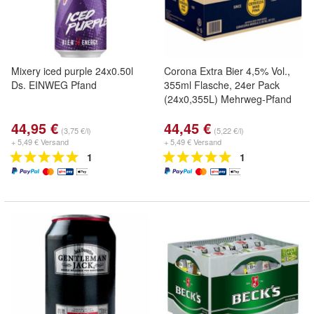
Mixery iced purple 24x0.50l
Corona Extra Bier 4,5% Vol.,
Ds. EINWEG Pfand
355ml Flasche, 24er Pack
(24x0,355L) Mehrweg-Pfand
44,95 €
44,45 €
(3,75 €/l)
(5,22 €/l)
+ 5,49 € Versand
+ 5,49 € Versand
1
1