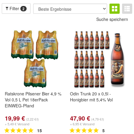
Filter
2
Suche speichern
Ratskrone Pilsener Bier 4,9 %
Odin Trunk 20 x 0,5l -
Vol 0,5 L Pet 18erPack
Honigbier mit 5,4% Vol
EINWEG-Pfand
19,99 €
47,90 €
(2,22 €/l)
(4,79 €/l)
+ 5,49 € Versand
+ 6,95 € Versand
15
5