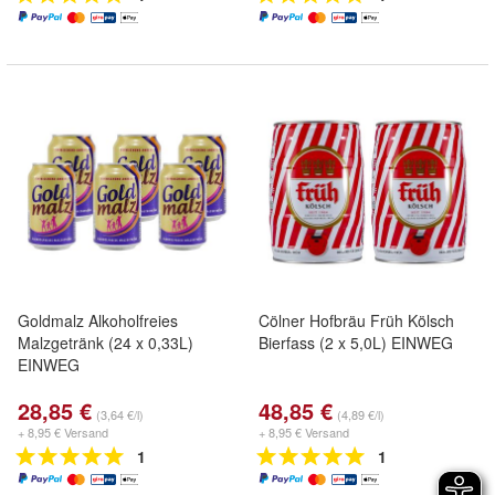
Goldmalz Alkoholfreies
Cölner Hofbräu Früh Kölsch
Malzgetränk (24 x 0,33L)
Bierfass (2 x 5,0L) EINWEG
EINWEG
28,85 €
48,85 €
(3,64 €/l)
(4,89 €/l)
+ 8,95 € Versand
+ 8,95 € Versand
1
1