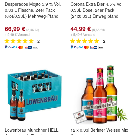
Desperados Mojito 5,9 % Vol.
Corona Extra Bier 4,5% Vol.
0,33 L Flasche, 24er Pack
0,33L Dose, 24er Pack
(6x4/0,33L) Mehrweg-Pfand
(24x0,33L) Einweg pfand
66,99 €
44,99 €
(8,46 €/l)
(5,68 €/l)
+ 5,49 € Versand
+ 5,49 € Versand
2
2
Löwenbräu Münchner HELL
12 x 0,33l Berliner Weisse Mix