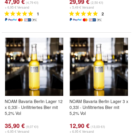
47,90 €
29,99 €
(4,79 €/l)
(2,50 €/l)
+ 6,95 € Versand
+ 5,49 € Versand
1
2
NOAM Bavaria Berlin Lager 12
NOAM Bavaria Berlin Lager 3 x
x 0,33l - Unfiltriertes Bier mit
0,33l - Unfiltriertes Bier mit
5,2% Vol
5,2% Vol
35,90 €
12,90 €
(9,07 €/l)
(13,03 €/l)
+ 6,95 € Versand
+ 6,95 € Versand