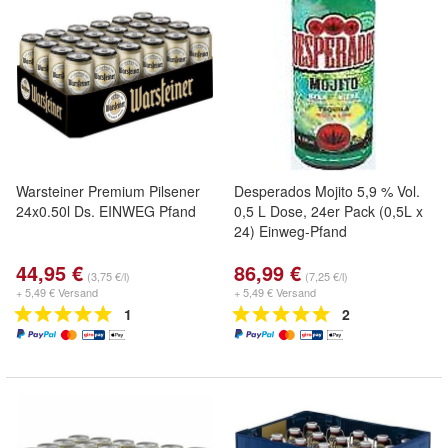
Warsteiner Premium Pilsener
Desperados Mojito 5,9 % Vol.
24x0.50l Ds. EINWEG Pfand
0,5 L Dose, 24er Pack (0,5L x
24) Einweg-Pfand
44,95 €
86,99 €
(3,75 €/l)
(7,25 €/l)
+ 5,49 € Versand
+ 5,49 € Versand
1
2