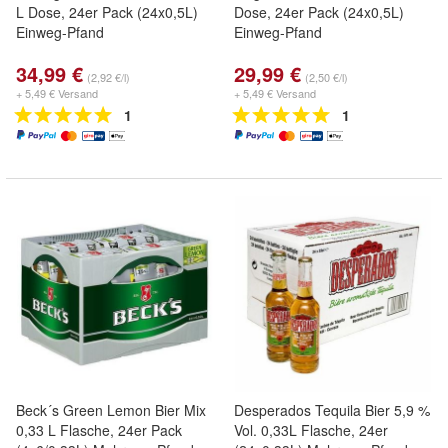
L Dose, 24er Pack (24x0,5L)
Dose, 24er Pack (24x0,5L)
Einweg-Pfand
Einweg-Pfand
34,99 €
29,99 €
(2,92 €/l)
(2,50 €/l)
+ 5,49 € Versand
+ 5,49 € Versand
1
1
Beck´s Green Lemon Bier Mix
Desperados Tequila Bier 5,9 %
0,33 L Flasche, 24er Pack
Vol. 0,33L Flasche, 24er