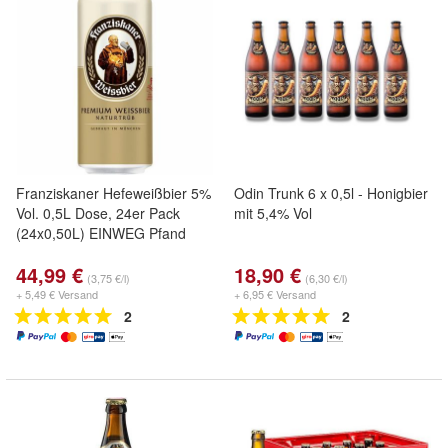
Franziskaner Hefeweißbier 5%
Odin Trunk 6 x 0,5l - Honigbier
Vol. 0,5L Dose, 24er Pack
mit 5,4% Vol
(24x0,50L) EINWEG Pfand
44,99 €
18,90 €
(3,75 €/l)
(6,30 €/l)
+ 5,49 € Versand
+ 6,95 € Versand
2
2