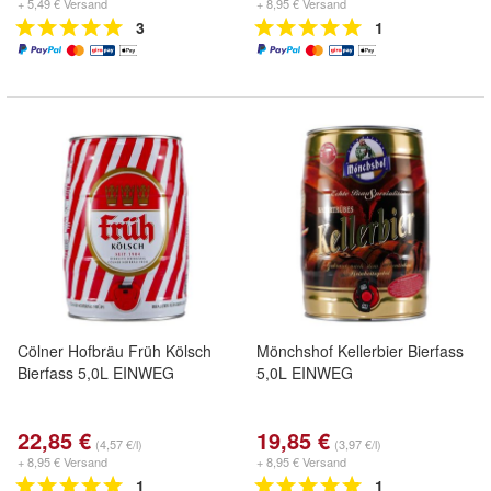
+ 5,49 € Versand
+ 8,95 € Versand
3
1
Cölner Hofbräu Früh Kölsch
Mönchshof Kellerbier Bierfass
Bierfass 5,0L EINWEG
5,0L EINWEG
22,85 €
19,85 €
(4,57 €/l)
(3,97 €/l)
+ 8,95 € Versand
+ 8,95 € Versand
1
1