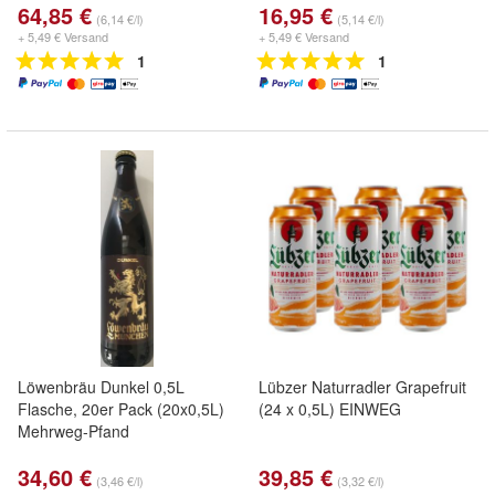
64,85 €
16,95 €
(6,14 €/l)
(5,14 €/l)
+ 5,49 € Versand
+ 5,49 € Versand
1
1
Löwenbräu Dunkel 0,5L
Lübzer Naturradler Grapefruit
Flasche, 20er Pack (20x0,5L)
(24 x 0,5L) EINWEG
Mehrweg-Pfand
34,60 €
39,85 €
(3,46 €/l)
(3,32 €/l)