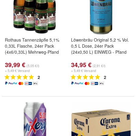
Rothaus Tannenzäpfle 5,1%
Löwenbräu Original 5,2 % Vol.
0,33L Flasche, 24er Pack
0,5 L Dose, 24er Pack
(4x6/0,33L) Mehrweg-Pfand
(24x0,50 L) EINWEG - Pfand
39,99 €
34,95 €
(5,05 €/l)
(2,91 €/l)
+ 5,49 € Versand
+ 5,49 € Versand
2
2