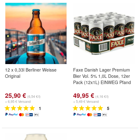
12 x 0,33l Berliner Weisse
Faxe Danish Lager Premium
Original
Bier Vol. 5% 1,0L Dose, 12er
Pack (12x1L) EINWEG Pfand
25,90 €
49,95 €
(6,54 €/l)
(4,16 €/l)
+ 6,95 € Versand
+ 5,49 € Versand
1
5