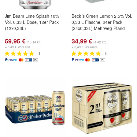
Jim Beam Lime Splash 10%
Beck´s Green Lemon 2,5% Vol.
Vol. 0,33 L Dose, 12er Pack
0,33 L Flasche, 24er Pack
(12x0,33L)
(24x0,33L) Mehrweg-Pfand
59,95 €
34,99 €
(15,14 €/l)
(4,42 €/l)
+ 5,49 € Versand
+ 5,49 € Versand
1
1