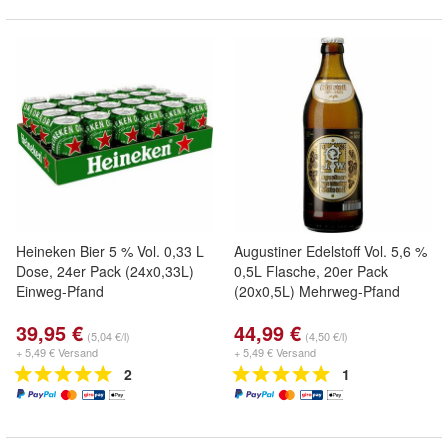
Heineken Bier 5 % Vol. 0,33 L
Augustiner Edelstoff Vol. 5,6 %
Dose, 24er Pack (24x0,33L)
0,5L Flasche, 20er Pack
Einweg-Pfand
(20x0,5L) Mehrweg-Pfand
39,95 €
44,99 €
(5,04 €/l)
(4,50 €/l)
+ 5,49 € Versand
+ 5,49 € Versand
2
1