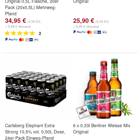
Original 0,5L Flasche, 20er
Original
Pack (20x0,5L) Mehrweg-
Pfand
34,95 €
25,90 €
(3,50 €/l)
(6,54 €/l)
+ 5,49 € Versand
+ 6,95 € Versand
2
Carlsberg Elephant Extra
6 x 0,33l Berliner Weisse Mix
Strong 10,5% vol. 0,50L Dose,
Original
24er Pack Einweg-Pfand