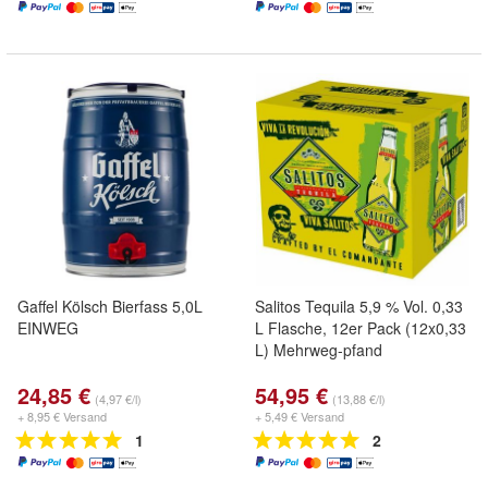
Gaffel Kölsch Bierfass 5,0L
Salitos Tequila 5,9 % Vol. 0,33
EINWEG
L Flasche, 12er Pack (12x0,33
L) Mehrweg-pfand
24,85 €
54,95 €
(4,97 €/l)
(13,88 €/l)
+ 8,95 € Versand
+ 5,49 € Versand
1
2