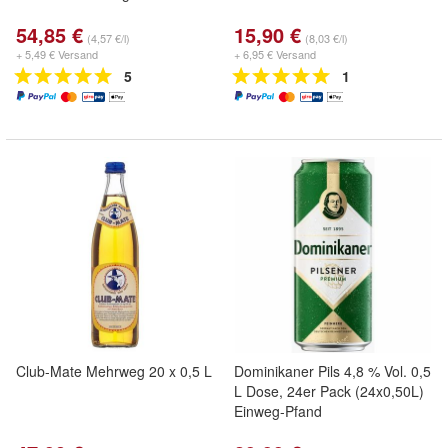
54,85 €
15,90 €
(4,57 €/l)
(8,03 €/l)
+ 5,49 € Versand
+ 6,95 € Versand
5
1
Club-Mate Mehrweg 20 x 0,5 L
Dominikaner Pils 4,8 % Vol. 0,5
L Dose, 24er Pack (24x0,50L)
Einweg-Pfand