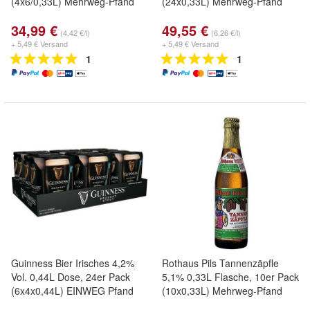
(4x6/0,33L) Mehrweg-Pfand
(24x0,33L) Mehrweg-Pfand
34,99 €
49,55 €
(4,42 €/l)
(6,26 €/l)
+ 5,49 € Versand
+ 5,49 € Versand
1
1
Guinness Bier Irisches 4,2%
Rothaus Pils Tannenzäpfle
Vol. 0,44L Dose, 24er Pack
5,1% 0,33L Flasche, 10er Pack
(6x4x0,44L) EINWEG Pfand
(10x0,33L) Mehrweg-Pfand