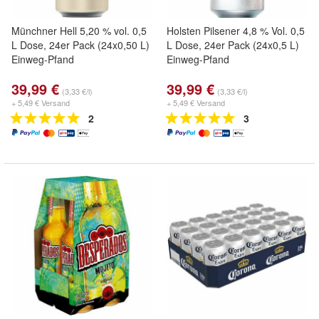
Münchner Hell 5,20 % vol. 0,5
Holsten Pilsener 4,8 % Vol. 0,5
L Dose, 24er Pack (24x0,50 L)
L Dose, 24er Pack (24x0,5 L)
Einweg-Pfand
Einweg-Pfand
39,99 €
39,99 €
(3,33 €/l)
(3,33 €/l)
+ 5,49 € Versand
+ 5,49 € Versand
2
3