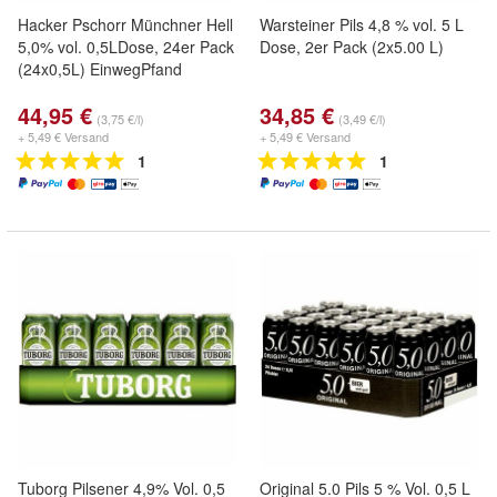
Hacker Pschorr Münchner Hell
Warsteiner Pils 4,8 % vol. 5 L
5,0% vol. 0,5LDose, 24er Pack
Dose, 2er Pack (2x5.00 L)
(24x0,5L) EinwegPfand
44,95 €
34,85 €
(3,75 €/l)
(3,49 €/l)
+ 5,49 € Versand
+ 5,49 € Versand
1
1
Tuborg Pilsener 4,9% Vol. 0,5
Original 5.0 Pils 5 % Vol. 0,5 L