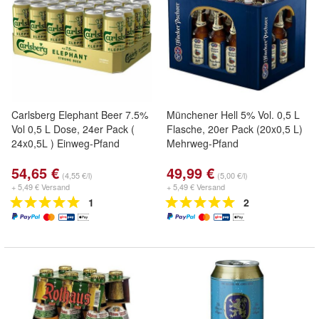
Carlsberg Elephant Beer 7.5%
Münchener Hell 5% Vol. 0,5 L
Vol 0,5 L Dose, 24er Pack (
Flasche, 20er Pack (20x0,5 L)
24x0,5L ) Einweg-Pfand
Mehrweg-Pfand
54,65 €
49,99 €
(4,55 €/l)
(5,00 €/l)
+ 5,49 € Versand
+ 5,49 € Versand
1
2