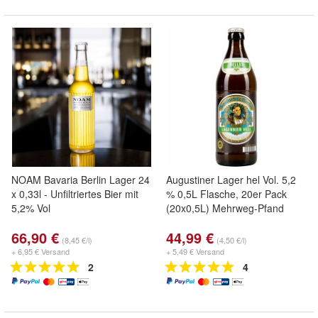
NOAM Bavaria Berlin Lager 24
Augustiner Lager hel Vol. 5,2
x 0,33l - Unfiltriertes Bier mit
% 0,5L Flasche, 20er Pack
5,2% Vol
(20x0,5L) Mehrweg-Pfand
66,90 €
44,99 €
(8,45 €/l)
(4,50 €/l)
+ 6,95 € Versand
+ 5,49 € Versand
2
4