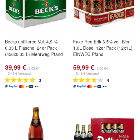
Becks unfiltered Vol. 4,9 %
Faxe Red Erik 6.5% vol. Bier
0,33 L Flasche, 24er Pack
1,0L Dose, 12er Pack (12x1L)
(4x6x0,33 L) Mehrweg-Pfand
EINWEG Pfand
39,99 €
59,99 €
(5,05 €/l)
(5,00 €/l)
+ 5,49 € Versand
+ 5,49 € Versand
3
4