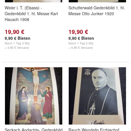
Weier i. T. (Elsass) -
Schutterwald Gedenkbild 1. hl.
Gedenkbild 1. hl. Messe Karl
Messe Otto Junker 1920
Hausch 1908
19,90 €
19,90 €
9,90 € Bieten
9,90 € Bieten
Noch
1 Tag 3 Std.
Noch
1 Tag 3 Std.
+ 4,90 € Versand
+ 4,90 € Versand
Seckach Andachts- Gedenkbild
Rauch Wendelin Erzbischof