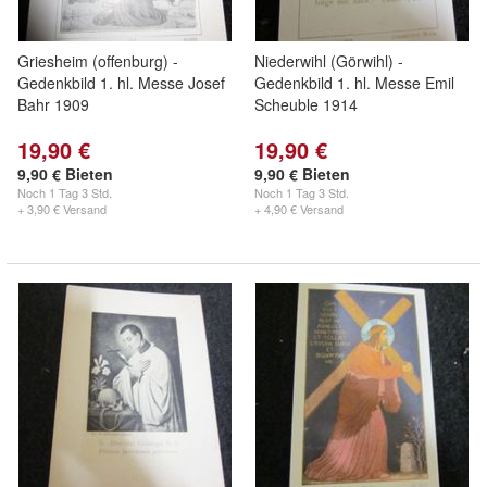
Griesheim (offenburg) -
Niederwihl (Görwihl) -
Gedenkbild 1. hl. Messe Josef
Gedenkbild 1. hl. Messe Emil
Bahr 1909
Scheuble 1914
19,90 €
19,90 €
9,90 € Bieten
9,90 € Bieten
Noch
1 Tag 3 Std.
Noch
1 Tag 3 Std.
+ 3,90 € Versand
+ 4,90 € Versand