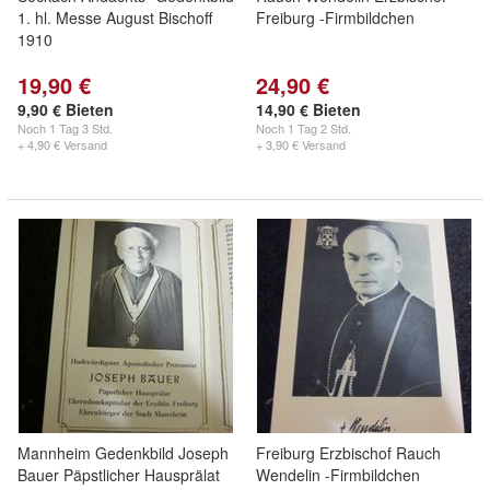
1. hl. Messe August Bischoff
Freiburg -Firmbildchen
1910
19,90 €
24,90 €
9,90 € Bieten
14,90 € Bieten
Noch
1 Tag 3 Std.
Noch
1 Tag 2 Std.
+ 4,90 € Versand
+ 3,90 € Versand
Mannheim Gedenkbild Joseph
Freiburg Erzbischof Rauch
Bauer Päpstlicher Hausprälat
Wendelin -Firmbildchen