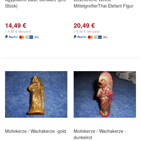
Stück)
MittelgroßerThai Elefant Figur
14,49 €
20,49 €
+ 4,90 € Versand
+ 4,90 € Versand
Motivkerze / Wachskerze -gold
Motivkerze / Wachskerze -
dunkelrot