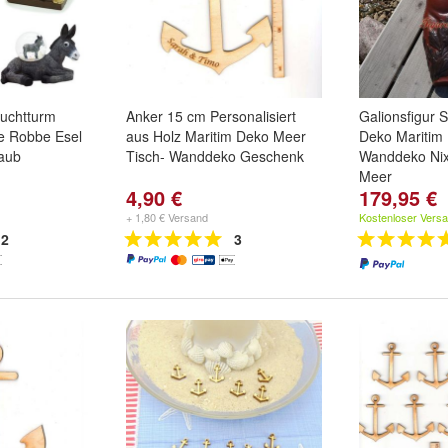
euchtturm
Anker 15 cm Personalisiert
Galionsfigur S
e Robbe Esel
aus Holz Maritim Deko Meer
Deko Maritim 
aub
Tisch- Wanddeko Geschenk
Wanddeko Nixe
Meer
4,90 €
179,95 €
htturm
,
auf
be
und
+ 1,80 € Versand
Kostenloser Vers
2
3