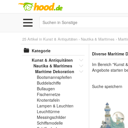
25 Artikel in
Kunst & Antiquitäten
›
Nautika & Maritimes
›
Marit
Kategorie
Diverse Maritime 
Kunst & Antiquitäten
Im Bereich "Kunst &
Nautika & Maritimes
Angebote starten be
Maritime Dekoration
Bootsmannspfeifen
Buddelschiffe
Suche speichern
Bullaugen
Fischernetze
Knotentafeln
Lampen & Leuchten
Leuchttürme
Messingschilder
Schiffsmodelle