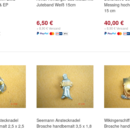
 & EP
Juteband Weiß 15cm
Messing hochg
15 cm
6,50 €
40,00 €
+ 8,90 € Versand
+ 8,90 € Versand
stecknadel
Seemann Anstecknadel
Wikingerschif
alt 2,5 x 2,5
Brosche handbemalt 3,5 x 1,8
Brosche handb