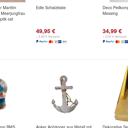
ur Maritim
Edle Schatzkiste
Deco Peilkom
 Meerjungfrau
Messing
ptik ost
49,95 €
34,99 €
+ 5,95 € Versand
+ 5,00 € Versand
5mm BMS
Anker Anhänger aus Metall mit
Dekorative Se