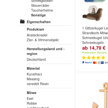
Schiffsglocken
Steuerräder
Taucherhelme
Sonstige
Eigenschaften
1 Glitzerkugel L
Produktart
Strandkorb Möw
Anstecknadel
Schneekugel Url
Zier- & Vitrinenobjekt
Schneekugeln
ab 14,79 €
Möwe:
mit Leuc
Herstellungsland und -
Strandkorb
,
Rob
Kostenloser Versand
region
weitere ...
Deutschland
Material
Kunstharz
Messing
veredelt Resin
Möwe
Esel
Robbe