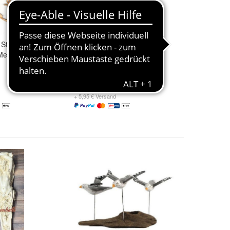
 Stück 5cm aus
Treibholzfischgräte
 Meer Tischdeko
29,95 €
+ 5,95 € Versand