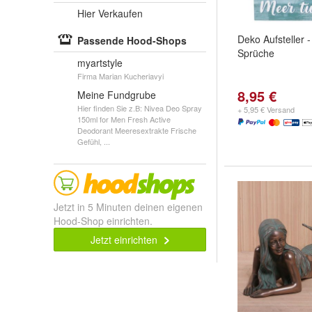
Hier Verkaufen
Deko Aufsteller 
Passende Hood-Shops
Sprüche
myartstyle
Firma Marian Kucheriavyi
8,95 €
Meine Fundgrube
Hier finden Sie z.B: Nivea Deo Spray
+ 5,95 € Versand
150ml for Men Fresh Active
Deodorant Meeresextrakte Frische
Gefühl, ...
Jetzt in 5 Minuten deinen eigenen
Hood-Shop einrichten.
Jetzt einrichten