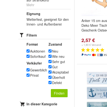
auf Strandkorb
Mehr
Eignung
Wetterfest, geeignet für den
Anker 15 cm aus
Innen- und Außenberei
Deko Meer Tisc
Geschenk Ostse
Filtern
2,57 €
Format
Zustand
+ 1,80 € Versand
Auktionen
Neu
Sofortkauf
Wie neu
Sehr gut
Verkäufer
Gut
Gewerblich
Akzeptabel
Privat
Überholt
Defekt
Finden
In dieser Kategorie