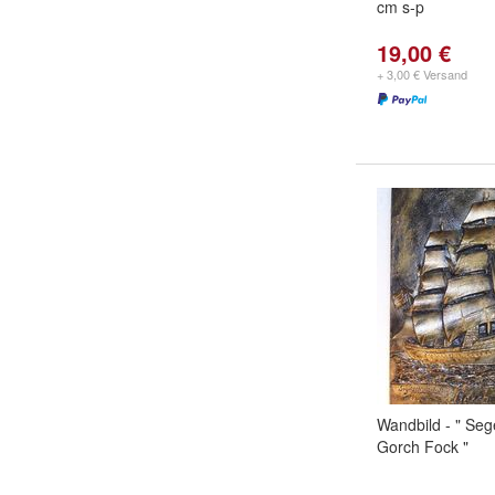
cm s-p
19,00 €
+ 3,00 € Versand
Wandbild - " Sege
Gorch Fock "