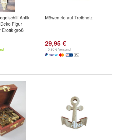
egelschiff Antik
Möwentrio auf Treibholz
 Deko Figur
 Erotik groß
29,95 €
and
+ 5,95 € Versand