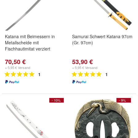
Katana mit Beimessern in
Samurai Schwert Katana 97cm
Metallscheide mit
(Gr. 97cm)
Fischhautimitat verziert
70,50 €
53,90 €
+ 5,95 € Versand
+ 5,95 € Versand
1
1
- 10%
- 9%