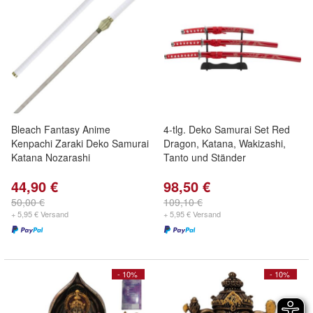
Bleach Fantasy Anime
4-tlg. Deko Samurai Set Red
Kenpachi Zaraki Deko Samurai
Dragon, Katana, Wakizashi,
Katana Nozarashi
Tanto und Ständer
44,90 €
98,50 €
50,00 €
109,10 €
+ 5,95 € Versand
+ 5,95 € Versand
- 10%
- 10%