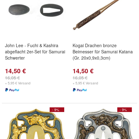
John Lee - Fuchi & Kashira
Kogai Drachen bronze
abgeflacht 2er-Set für Samurai
Beimesser für Samurai Katana
Schwerter
(Gr. 20x0,9x0,3cm)
14,50 €
14,50 €
16,05 €
16,05 €
+ 5,95 € Versand
+ 5,95 € Versand
- 9%
- 9%