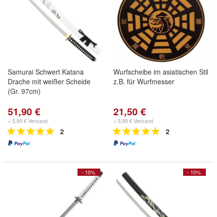
Samurai Schwert Katana
Wurfscheibe im asiatischen Stil
Drache mit weißer Scheide
z.B. für Wurfmesser
(Gr. 97cm)
51,90 €
21,50 €
+ 5,95 € Versand
+ 5,95 € Versand
2
2
- 10%
- 10%