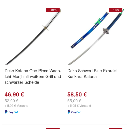
- 10%
- 10%
Deko Katana One Piece Wado-
Deko Schwert Blue Exorcist
Ichi-Monji mit weißem Griff und
Kurikara Katana
schwarzer Scheide
46,90 €
58,50 €
52,00 €
65,00 €
+ 5,95 € Versand
+ 5,95 € Versand