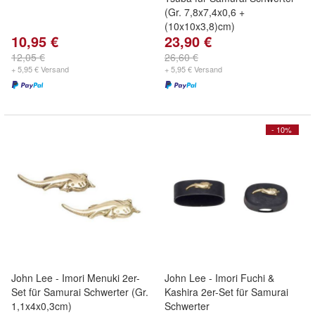
(Gr. 7,8x7,4x0,6 +
(10x10x3,8)cm)
10,95 €
23,90 €
12,05 €
26,60 €
+ 5,95 € Versand
+ 5,95 € Versand
- 10%
John Lee - Imori Menuki 2er-
John Lee - Imori Fuchi &
Set für Samurai Schwerter (Gr.
Kashira 2er-Set für Samurai
1,1x4x0,3cm)
Schwerter