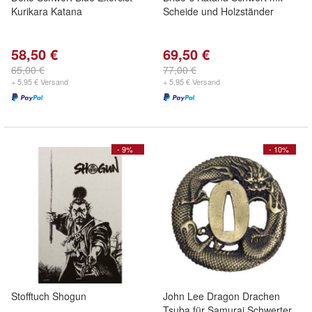
Kurikara Katana
Scheide und Holzständer
58,50 €
69,50 €
65,00 €
77,00 €
+ 5,95 € Versand
+ 5,95 € Versand
- 9%
- 10%
Stofftuch Shogun
John Lee Dragon Drachen
Tsuba für Samurai Schwerter