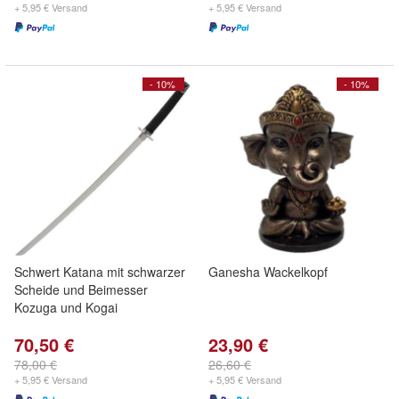
+ 5,95 € Versand
+ 5,95 € Versand
- 10%
- 10%
Schwert Katana mit schwarzer
Ganesha Wackelkopf
Scheide und Beimesser
Kozuga und Kogai
70,50 €
23,90 €
78,00 €
26,60 €
+ 5,95 € Versand
+ 5,95 € Versand