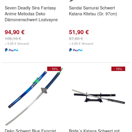
Seven Deadly Sins Fantasy
Sandai Samurai Schwert
Anime Meliodas Deko
Katana Kitetsu (Gr. 97cm)
Dämonenschwert Lostvayne
94,90 €
51,90 €
105,10 €
57,60 €
+ 5,95 € Versand
+ 5,95 € Versand
- 10%
- 10%
Deko Schwert Blue Exorcist
Bride´s Katana Schwert mit