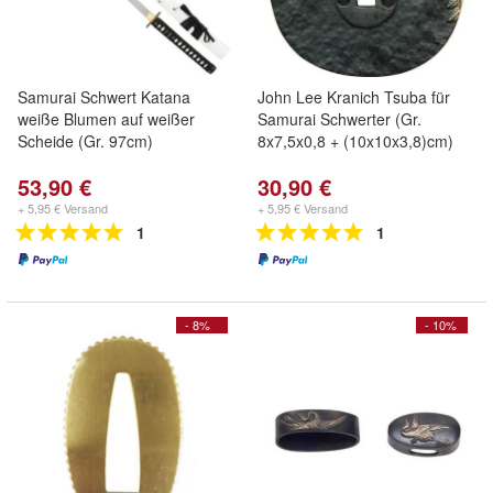
Samurai Schwert Katana
John Lee Kranich Tsuba für
weiße Blumen auf weißer
Samurai Schwerter (Gr.
Scheide (Gr. 97cm)
8x7,5x0,8 + (10x10x3,8)cm)
53,90 €
30,90 €
+ 5,95 € Versand
+ 5,95 € Versand
1
1
- 8%
- 10%