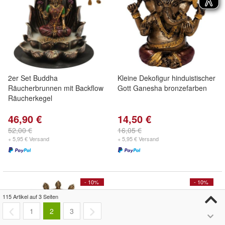
2er Set Buddha
Kleine Dekofigur hinduistischer
Räucherbrunnen mit Backflow
Gott Ganesha bronzefarben
Räucherkegel
46,90 €
14,50 €
52,00 €
16,05 €
+ 5,95 € Versand
+ 5,95 € Versand
- 10%
- 10%
115 Artikel auf 3 Seiten
1
2
3