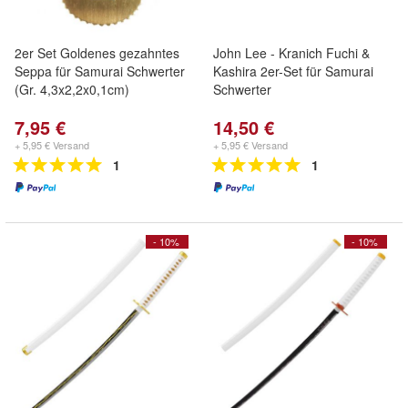
2er Set Goldenes gezahntes
John Lee - Kranich Fuchi &
Seppa für Samurai Schwerter
Kashira 2er-Set für Samurai
(Gr. 4,3x2,2x0,1cm)
Schwerter
7,95 €
14,50 €
+ 5,95 € Versand
+ 5,95 € Versand
1
1
- 10%
- 10%