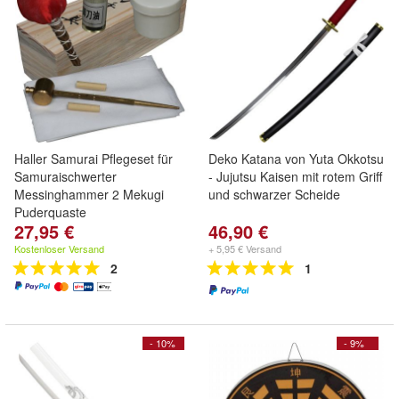
Haller Samurai Pflegeset für
Deko Katana von Yuta Okkotsu
Samuraischwerter
- Jujutsu Kaisen mit rotem Griff
Messinghammer 2 Mekugi
und schwarzer Scheide
Puderquaste
27,95 €
46,90 €
Kostenloser Versand
+ 5,95 € Versand
2
1
- 10%
- 9%