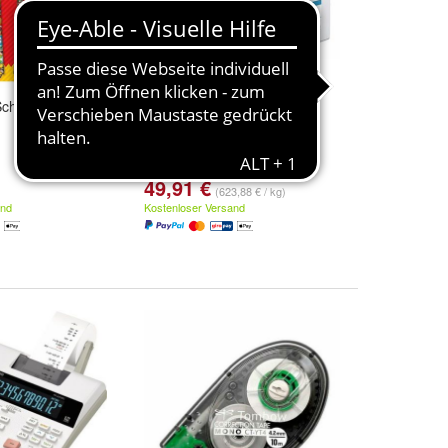
hreibset 2-teilig
HP Plotterpapier Q1397A
914mmx45,7m 80g matt
49,91 €
(623,88 € / kg)
and
Kostenloser Versand