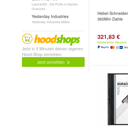
Laserart24 - Die Profis in Sachen
Gravuren -
Hebel-Schneide
Yesterday Industries
360Mm Dahle
Yesterday Industries Möbel
321,83 €
Kostenloser Versand
Jetzt in 5 Minuten deinen eigenen
Hood-Shop einrichten.
Jetzt einrichten