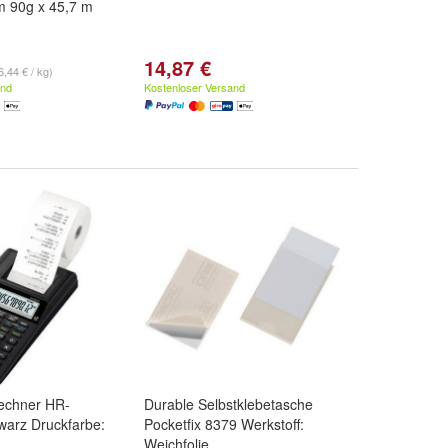
 90g x 45,7 m
14,87 €
6,44 € / kg)
and
Kostenloser Versand
echner HR-
Durable Selbstklebetasche
arz Druckfarbe:
Pocketfix 8379 Werkstoff:
Weichfolie