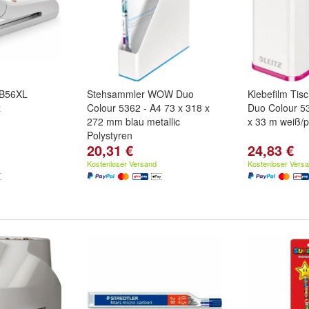
 B56XL
Stehsammler WOW Duo
Klebefilm Ti
z
Colour 5362 - A4 73 x 318 x
Duo Colour 5
272 mm blau metallic
x 33 m weiß/p
Polystyren
20,31 €
24,83 €
Kostenloser Versand
Kostenloser Vers