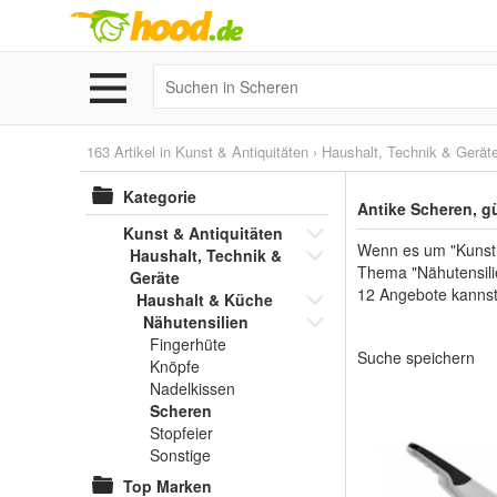
163 Artikel in
Kunst & Antiquitäten
›
Haushalt, Technik & Gerät
Kategorie
Antike Scheren, g
Kunst & Antiquitäten
Wenn es um "Kunst &
Haushalt, Technik &
Thema "Nähutensilie
Geräte
12 Angebote kannst
Haushalt & Küche
Nähutensilien
Fingerhüte
Suche speichern
Knöpfe
Nadelkissen
Scheren
Stopfeier
Sonstige
Top Marken