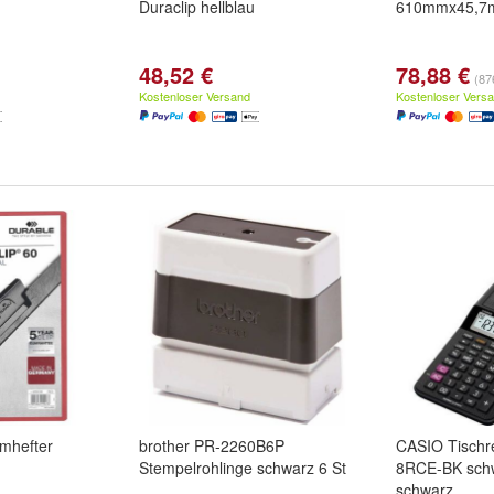
Duraclip hellblau
610mmx45,7m
48,52 €
78,88 €
(87
Kostenloser Versand
Kostenloser Vers
mhefter
brother PR-2260B6P
CASIO Tischr
Stempelrohlinge schwarz 6 St
8RCE-BK schw
schwarz