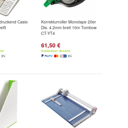
 druckend Casio
Korrekturroller Monotape 20er
eiß
Dis. 4,2mm breit 10m Tombow
CT-YT4
61,50 €
and
Kostenloser Versand