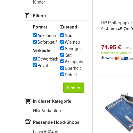
Kinder
Filtern
HP Plotterpapie
Format
Zustand
914mmx45,7m 9
Auktionen
Neu
Sofortkauf
Wie neu
74,95 €
Sehr gut
(832,78
Verkäufer
Kostenloser Versand
Gut
Gewerblich
Akzeptabel
Privat
Überholt
Defekt
Finden
In dieser Kategorie
Hier Verkaufen
Passende Hood-Shops
LaserArt24 de