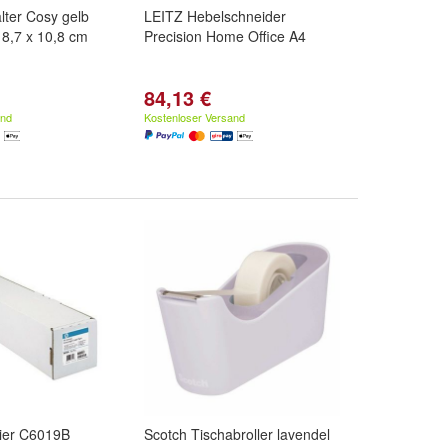
lter Cosy gelb
LEITZ Hebelschneider
 8,7 x 10,8 cm
Precision Home Office A4
84,13 €
and
Kostenloser Versand
pier C6019B
Scotch Tischabroller lavendel