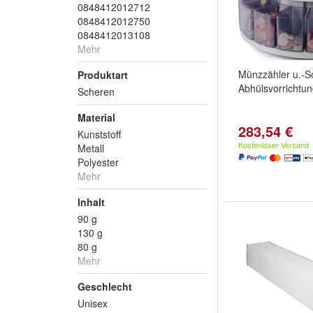
0848412012712
0848412012750
0848412013108
Mehr
Münzzähler u.-So
Produktart
Abhülsvorrichtu
Scheren
Material
283,54 €
Kunststoff
Kostenloser Versand
Metall
Polyester
Mehr
Inhalt
90 g
130 g
80 g
Mehr
Geschlecht
Unisex