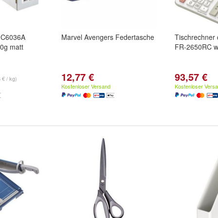
r C6036A
Marvel Avengers Federtasche
Tischrechner
0g matt
FR-2650RC w
12,77 €
93,57 €
 € / kg)
Kostenloser Versand
Kostenloser Vers