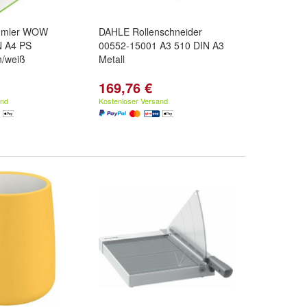
ammler WOW
DAHLE Rollenschneider
N A4 PS
00552-15001 A3 510 DIN A3
n/weiß
Metall
169,76 €
and
Kostenloser Versand