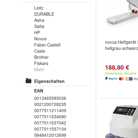
Leitz
DURABLE
Astra
Safta
HP
Novus
novus Heftgerät
Faber-Castell
hellgrau-schwar
Casio
Brother
Fiskars
188,80 €
Mehr
Kostenloser Versand
Eigenschaften
EAN
0013465585036
0021200728235
0077511211409
0077511534690
0077511537042
0077511537134
0848412012699