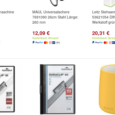
maschine
MAUL Universalschere
Leitz Stehs
7691090 26cm Stahl Länge:
53621054 DI
260 mm
Werkstoff grü
12,09 €
20,31 €
Kostenloser Versand
Kostenloser Vers