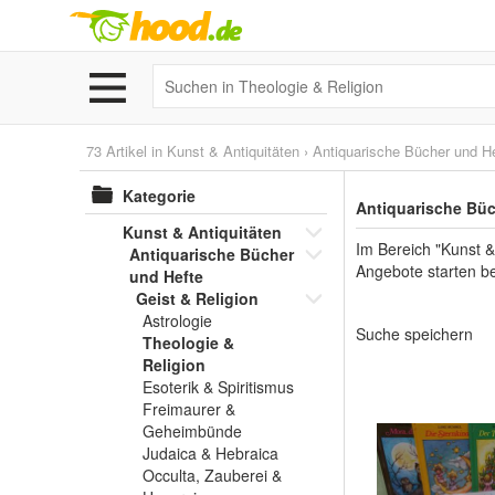
73 Artikel in
Kunst & Antiquitäten
›
Antiquarische Bücher und H
Kategorie
Antiquarische Büc
Kunst & Antiquitäten
Im Bereich "Kunst &
Antiquarische Bücher
Angebote starten be
und Hefte
Geist & Religion
Astrologie
Suche speichern
Theologie &
Religion
Esoterik & Spiritismus
Freimaurer &
Geheimbünde
Judaica & Hebraica
Occulta, Zauberei &