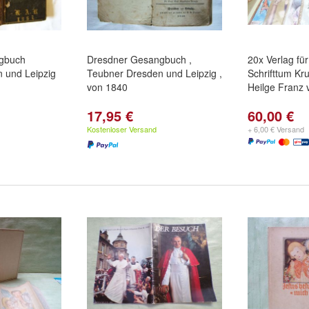
gbuch
Dresdner Gesangbuch ,
20x Verlag für
 und Leipzig
Teubner Dresden und Leipzig ,
Schrifttum K
von 1840
Heilge Franz 
17,95 €
60,00 €
Kostenloser Versand
+ 6,00 € Versand