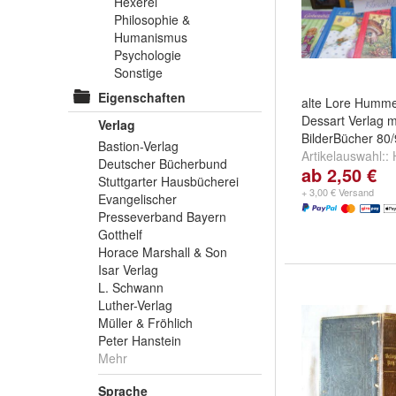
Hexerei
Philosophie &
Humanismus
Psychologie
Sonstige
Eigenschaften
alte Lore Humme
Dessart Verlag m
Verlag
BilderBücher 80
Bastion-Verlag
Artikelauswahl::
Deutscher Bücherbund
ab 2,50 €
Kling Glöckchen k
Stuttgarter Hausbücherei
Weltbild
,
Hz-10 *
+ 3,00 € Versand
Evangelischer
Tannenbaum
un
Presseverband Bayern
Gotthelf
Horace Marshall & Son
Isar Verlag
L. Schwann
Luther-Verlag
Müller & Fröhlich
Peter Hanstein
Mehr
Sprache