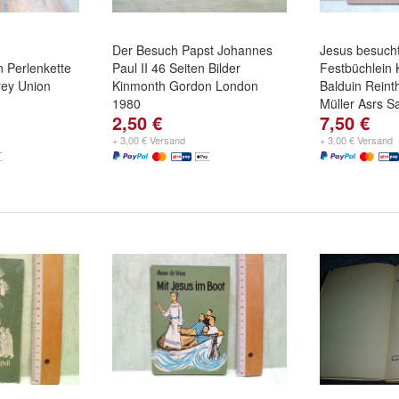
Der Besuch Papst Johannes
Jesus besuch
 Perlenkette
Paul II 46 Seiten Bilder
Festbüchlein
ey Union
Kinmonth Gordon London
Balduin Reint
1980
Müller Asrs S
2,50 €
7,50 €
+ 3,00 € Versand
+ 3,00 € Versand