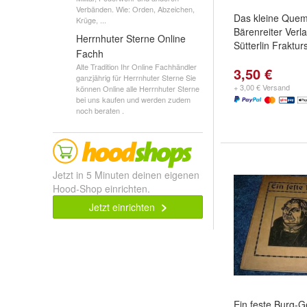
Verbänden. Wie: Orden, Abzeichen,
Das kleine Quem
Krüge, ...
Bärenreiter Verl
Herrnhuter Sterne Online
Sütterlin Frakturs
Fachh
Alte Tradition Ihr Online Fachhändler
3,50 €
ganzjährig für Herrnhuter Sterne Sie
+ 3,00 € Versand
können Online alle Herrnhuter Sterne
bei uns kaufen und werden zudem
noch beraten .
Jetzt in 5 Minuten deinen eigenen
Hood-Shop einrichten.
Jetzt einrichten
Ein feste Burg-