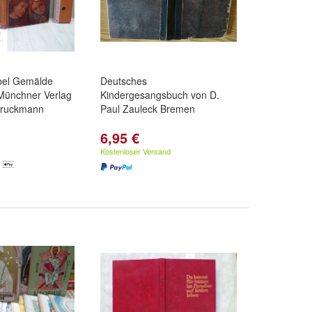
ibel Gemälde
Deutsches
 Münchner Verlag
Kindergesangsbuch von D.
Bruckmann
Paul Zauleck Bremen
6,95 €
l:
2: 7/1951
nd
3: 5/1947
Kostenloser Versand