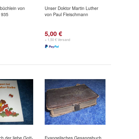
büchlein von
Unser Doktor Martin Luther
1935
von Paul Fleischmann
5,00 €
+ 1,50 € Versand
ch der liebe Gott-
Evangelisches Gesangsbuch