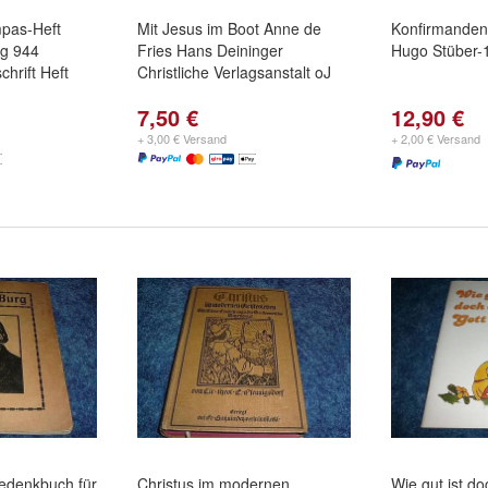
pas-Heft
Mit Jesus im Boot Anne de
Konfirmanden
ag 944
Fries Hans Deininger
Hugo Stüber-
chrift Heft
Christliche Verlagsanstalt oJ
7,50 €
12,90 €
+ 3,00 € Versand
+ 2,00 € Versand
Gedenkbuch für
Christus im modernen
Wie gut ist do