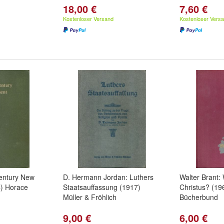
18,00 €
7,60 €
Kostenloser Versand
Kostenloser Vers
entury New
D. Hermann Jordan: Luthers
Walter Brant:
) Horace
Staatsauffassung (1917)
Christus? (19
Müller & Fröhlich
Bücherbund
9,00 €
6,00 €