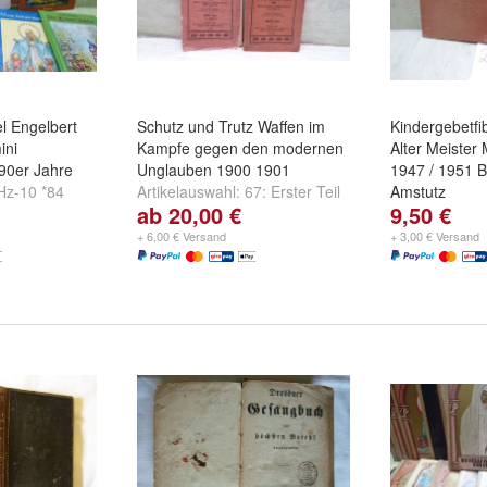
l Engelbert
Schutz und Trutz Waffen im
Kindergebetf
ini
Kampfe gegen den modernen
Alter Meister
/90er Jahre
Unglauben 1900 1901
1947 / 1951 
Hz-10 *84
Artikelauswahl:
67: Erster Teil
Amstutz
ab 20,00 €
9,50 €
ling /
1900
und
68: Zweiter Teil
Artikelauswah
85 Der
1901
Bruckmann
u
+ 6,00 € Versand
+ 3,00 € Versand
d
+
Münchner