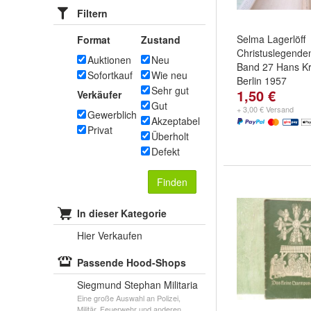
Filtern
Selma Lagerlöff
Format
Zustand
Christuslegenden
Auktionen
Neu
Band 27 Hans Kr
Sofortkauf
Wie neu
Berlin 1957
Sehr gut
1,50 €
Verkäufer
Gut
+ 3,00 € Versand
Gewerblich
Akzeptabel
Privat
Überholt
Defekt
Finden
In dieser Kategorie
Hier Verkaufen
Passende Hood-Shops
Siegmund Stephan Militaria
Eine große Auswahl an Polizei,
Militär, Feuerwehr und anderen