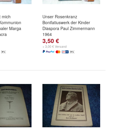
t mich
Unser Rosenkranz
 Kommunion
Bonifatiuswerk der Kinder
haler Marga
Diaspora Paul Zimmermann
acra
1964
3,50 €
+ 3,00 € Versand