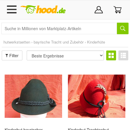
hutwerkstaetten
›
bayrische Tracht und Zubehör
›
Kinderhüte
Filter
Kinderhut bayrischer
Kinderhut Trachtenhut