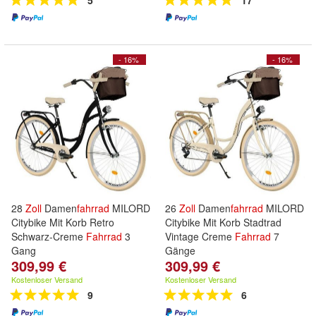
5
17
- 16%
- 16%
28
Zoll
Damen
fahrrad
MILORD
26
Zoll
Damen
fahrrad
MILORD
Citybike Mit Korb Retro
Citybike Mit Korb Stadtrad
Schwarz-Creme
Fahrrad
3
Vintage Creme
Fahrrad
7
Gang
Gänge
309,99 €
309,99 €
Kostenloser Versand
Kostenloser Versand
9
6