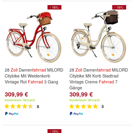
- 16%
- 16%
28
Zoll
Damen
fahrrad
MILORD
28
Zoll
Damen
fahrrad
MILORD
Citybike Mit Weidenkorb
Citybike Mit Korb Stadtrad
Vintage Rot
Fahrrad
3 Gang
Vintage Creme
Fahrrad
7
Gänge
309,99 €
309,99 €
Kostenloser Versand
Kostenloser Versand
8
5
- 10%