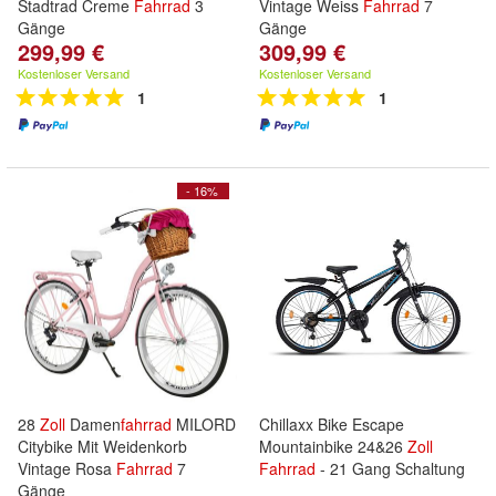
Stadtrad Creme
Fahrrad
3
Vintage Weiss
Fahrrad
7
Gänge
Gänge
299,99 €
309,99 €
Kostenloser Versand
Kostenloser Versand
1
1
- 16%
28
Zoll
Damen
fahrrad
MILORD
Chillaxx Bike Escape
Citybike Mit Weidenkorb
Mountainbike 24&26
Zoll
Vintage Rosa
Fahrrad
7
Fahrrad
- 21 Gang Schaltung
Gänge