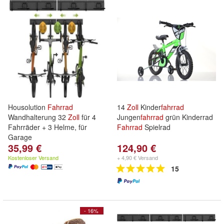
Housolution
Fahrrad
14
Zoll
Kinder
fahrrad
Wandhalterung 32
Zoll
für 4
Jungen
fahrrad
grün Kinderrad
Fahrräder + 3 Helme, für
Fahrrad
Spielrad
Garage
35,99 €
124,90 €
Kostenloser Versand
+ 4,90 € Versand
15
- 16%