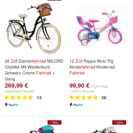
26
Zoll
Damen
fahrrad
MILORD
12
Zoll
Peppa Wutz Pig
Citybike Mit Weidenkorb
Kinder
fahrrad
Kinderrad
Schwarz-Creme
Fahrrad
1
Fahrrad
Gang
269,99 €
99,90 €
(15,37 €/kg)
Kostenloser Versand
+ 4,90 € Versand
13
26
- 16%
- 10%