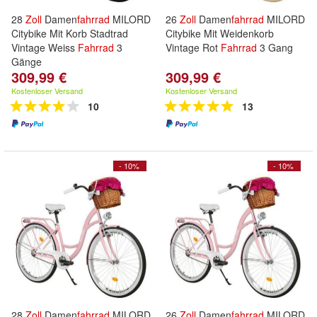
28
Zoll
Damen
fahrrad
MILORD
26
Zoll
Damen
fahrrad
MILORD
Citybike Mit Korb Stadtrad
Citybike Mit Weidenkorb
Vintage Weiss
Fahrrad
3
Vintage Rot
Fahrrad
3 Gang
Gänge
309,99 €
309,99 €
Kostenloser Versand
Kostenloser Versand
10
13
- 10%
- 10%
28
Zoll
Damen
fahrrad
MILORD
26
Zoll
Damen
fahrrad
MILORD