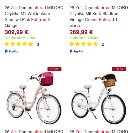
26
Zoll
Damen
fahrrad
MILORD
28
Zoll
Damen
fahrrad
MILORD
Citybike Mit Weidenkorb
Citybike Mit Korb Stadtrad
Stadtrad Pink
Fahrrad
3
Vintage Creme
Fahrrad
1
Gänge
Gang
309,99 €
269,99 €
Kostenloser Versand
Kostenloser Versand
3
2
- 16%
- 16%
26
Zoll
Damen
fahrrad
MILORD
28
Zoll
Damen
fahrrad
MILORD