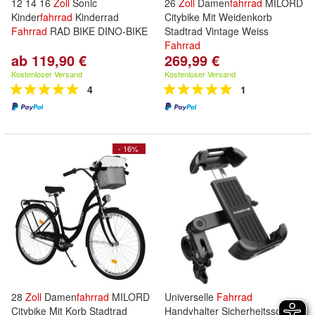
12 14 16
Zoll
Sonic
26
Zoll
Damen
fahrrad
MILORD
Kinder
fahrrad
Kinderrad
Citybike Mit Weidenkorb
Fahrrad
RAD BIKE DINO-BIKE
Stadtrad Vintage Weiss
Fahrrad
ab 119,90 €
269,99 €
Kostenloser Versand
Kostenloser Versand
4
1
- 16%
28
Zoll
Damen
fahrrad
MILORD
Universelle
Fahrrad
Citybike Mit Korb Stadtrad
Handyhalter Sicherheitsschloss