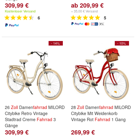
309,99 €
ab 209,99 €
Kostenloser Versand
+ 35,00 € Versand
6
5
- 14%
- 10%
26
Zoll
Damen
fahrrad
MILORD
28
Zoll
Damen
fahrrad
MILORD
Citybike Retro Vintage
Citybike Mit Weidenkorb
Stadtrad Creme
Fahrrad
3
Vintage Rot
Fahrrad
1 Gang
Gänge
309,99 €
269,99 €