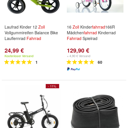
Laufrad Kinder 12
Zoll
16
Zoll
Kinder
fahrrad
166R
Vollgummireifen Balance Bike
Mädchen
fahrrad
Kinderrad
Lauflernrad
Fahrrad
Fahrrad
Spielrad
24,99 €
129,90 €
Kostenloser Versand
+ 4,90 € Versand
1
60
- 11%