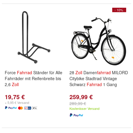
- 10%
Force
Fahrrad
Ständer für Alle
28
Zoll
Damen
fahrrad
MILORD
Fahrräder mit Reifenbreite bis
Citybike Stadtrad Vintage
2,6
Zoll
Schwarz
Fahrrad
1 Gang
19,75 €
259,99 €
+ 5,95 € Versand
289,99 €
Kostenloser Versand