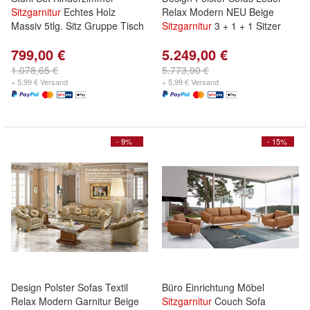
Sitzgarnitur
Echtes Holz
Relax Modern NEU Beige
Massiv 5tlg. Sitz Gruppe Tisch
Sitzgarnitur
3 + 1 + 1 Sitzer
799,00 €
5.249,00 €
1.078,65 €
5.773,90 €
+ 5,99 € Versand
+ 5,99 € Versand
- 9%
- 15%
Design Polster Sofas Textil
Büro Einrichtung Möbel
Relax Modern Garnitur Beige
Sitzgarnitur
Couch Sofa