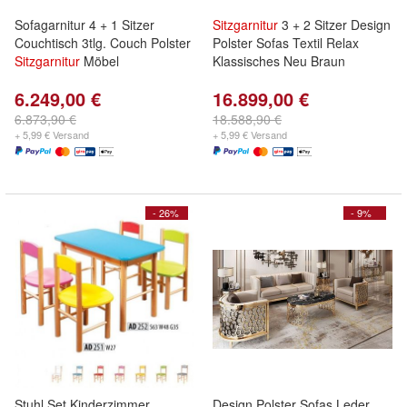
Sofagarnitur 4 + 1 Sitzer
Sitzgarnitur
3 + 2 Sitzer Design
Couchtisch 3tlg. Couch Polster
Polster Sofas Textil Relax
Sitzgarnitur
Möbel
Klassisches Neu Braun
6.249,00 €
16.899,00 €
6.873,90 €
18.588,90 €
+ 5,99 € Versand
+ 5,99 € Versand
- 26%
- 9%
Stuhl Set Kinderzimmer
Design Polster Sofas Leder