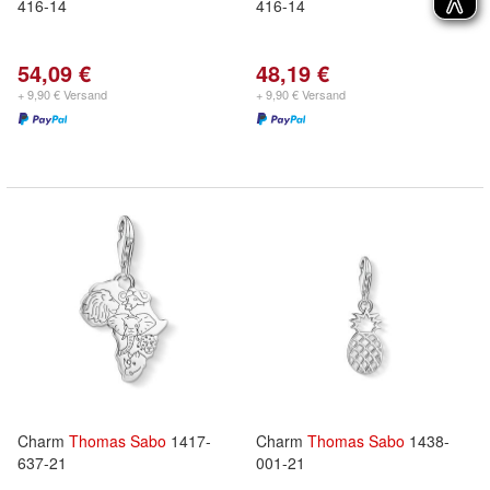
416-14
416-14
54,09 €
48,19 €
+ 9,90 € Versand
+ 9,90 € Versand
Charm
Thomas
Sabo
1417-
Charm
Thomas
Sabo
1438-
637-21
001-21