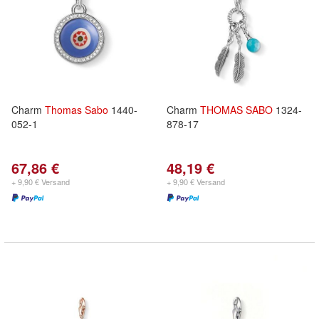
Charm
Thomas
Sabo
1440-
Charm
THOMAS
SABO
1324-
052-1
878-17
67,86 €
48,19 €
+ 9,90 € Versand
+ 9,90 € Versand