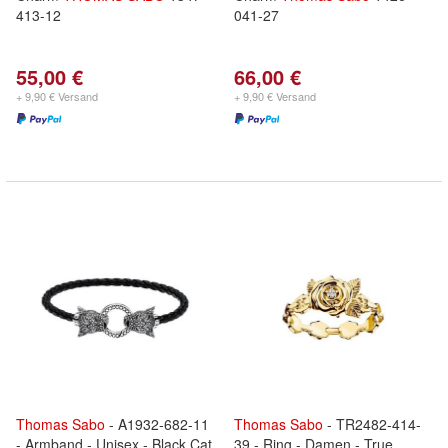
413-12
041-27
55,00 €
66,00 €
+ 9,90 € Versand
+ 9,90 € Versand
Thomas
Sabo
- A1932-682-11
Thomas
Sabo
- TR2482-414-
- Armband - Unisex - Black Cat
39 - Ring - Damen - True