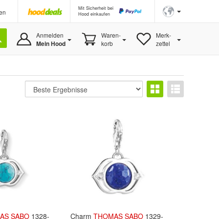
Mit Sicherheit bei
en
Hood einkaufen
Anmelden
Waren-
Merk-
Mein Hood
korb
zettel
AS
SABO
1328-
Charm
THOMAS
SABO
1329-