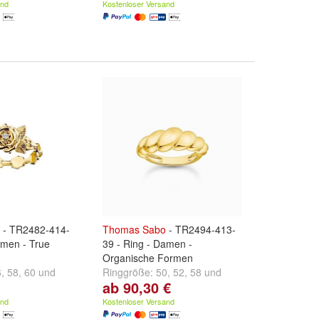
and
Kostenloser Versand
- TR2482-414-
Thomas
Sabo
- TR2494-413-
amen - True
39 - Ring - Damen -
Organische Formen
6
,
58
,
60
und
Ringgröße:
50
,
52
,
58
und
ab 90,30 €
weitere ...
and
Kostenloser Versand