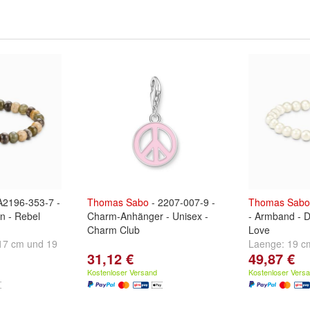
A2196-353-7 -
Thomas
Sabo
- 2207-007-9 -
Thomas
Sabo
n - Rebel
Charm-Anhänger - Unisex -
- Armband - 
Charm Club
Love
17 cm
und
19
Laenge:
19 c
31,12 €
49,87 €
cm
Kostenloser Versand
Kostenloser Vers