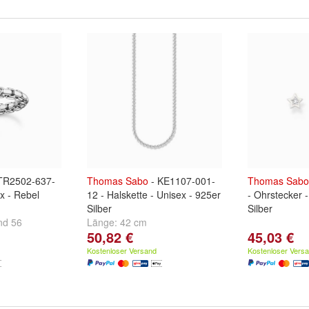
TR2502-637-
Thomas
Sabo
- KE1107-001-
Thomas
Sabo
ex - Rebel
12 - Halskette - Unisex - 925er
- Ohrstecker 
Silber
Silber
nd
56
Länge:
42 cm
50,82 €
45,03 €
Kostenloser Versand
Kostenloser Vers