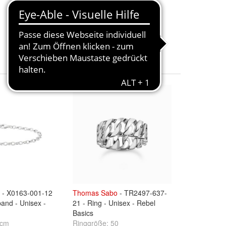
39,00 €
+ 9,90 € Versand
- X0163-001-12
Thomas
Sabo
- TR2497-637-
and - Unisex -
21 - Ring - Unisex - Rebel
Basics
 cm
Ringgröße:
50