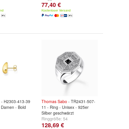
77,40 €
and
Kostenloser Versand
- H2303-413-39
Thomas
Sabo
- TR2431-507-
- Damen - Bold
11 - Ring - Unisex - 925er
Silber geschwärzt
Ringgröße:
54
128,69 €