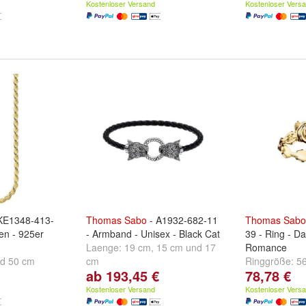
Kostenloser Versand
Kostenloser Vers
KE1348-413-
Thomas
Sabo
- A1932-682-11
Thomas
Sabo
en - 925er
- Armband - Unisex - Black Cat
39 - Ring - D
Laenge:
19 cm
,
15 cm
und
17
Romance
nd
50 cm
cm
Ringgröße:
5
ab 193,45 €
78,78 €
weitere ...
Kostenloser Versand
Kostenloser Vers