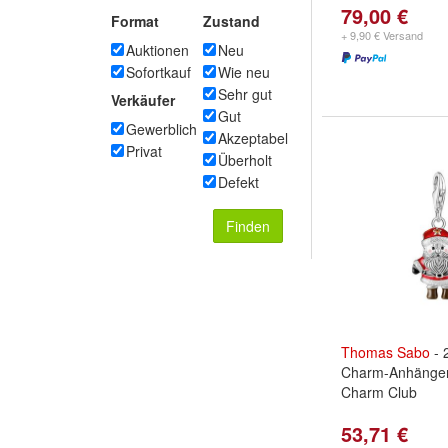
79,00 €
Format
Zustand
+ 9,90 € Versand
Auktionen
Neu
Sofortkauf
Wie neu
Sehr gut
Verkäufer
Gut
Gewerblich
Akzeptabel
Privat
Überholt
Defekt
Finden
Thomas
Sabo
- 
Charm-Anhänger 
Charm Club
53,71 €