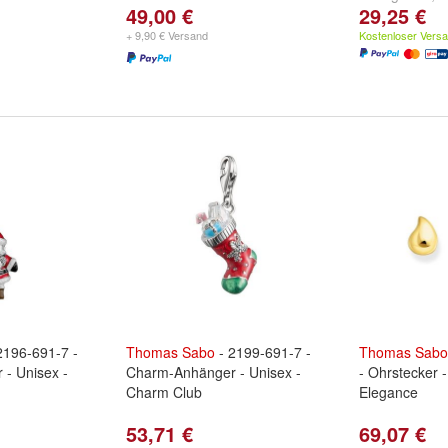
49,00 €
29,25 €
+ 9,90 € Versand
Kostenloser Vers
2196-691-7 -
Thomas
Sabo
- 2199-691-7 -
Thomas
Sabo
- Unisex -
Charm-Anhänger - Unisex -
- Ohrstecker 
Charm Club
Elegance
53,71 €
69,07 €