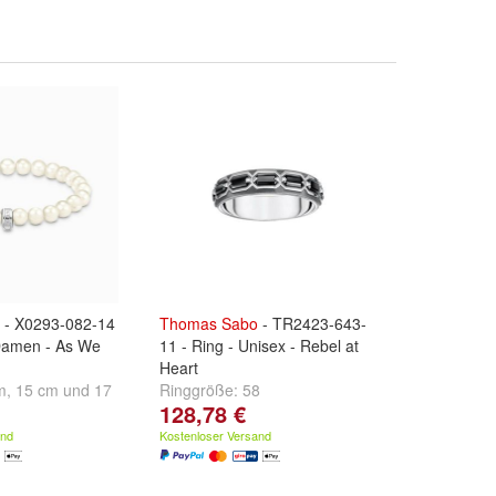
- X0293-082-14
Thomas
Sabo
- TR2423-643-
Damen - As We
11 - Ring - Unisex - Rebel at
Heart
m
,
15 cm
und
17
Ringgröße:
58
128,78 €
and
Kostenloser Versand