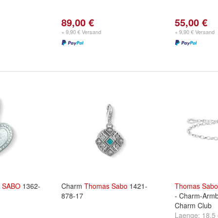
89,00 €
55,00 €
+ 9,90 € Versand
+ 9,90 € Versand
SABO
1362-
Charm
Thomas
Sabo
1421-
Thomas
Sabo
878-17
- Charm-Armb
Charm Club
Laenge:
18,5