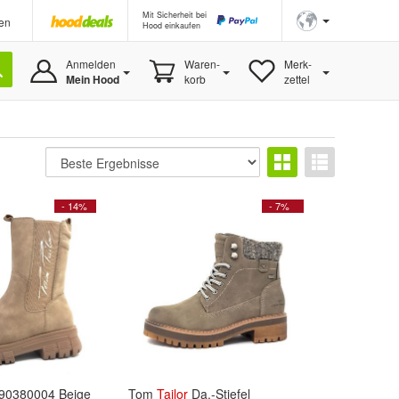
Mit Sicherheit bei
en
Hood einkaufen
Anmelden
Waren-
Merk-
Mein Hood
korb
zettel
- 14%
- 7%
90380004 Beige
Tom
Tailor
Da.-Stiefel