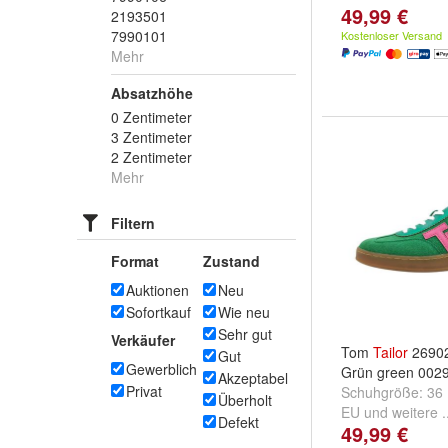
49,99 €
2193501
7990101
Kostenloser Versand
Mehr
Absatzhöhe
0 Zentimeter
3 Zentimeter
2 Zentimeter
Mehr
Filtern
Format
Zustand
Auktionen
Neu
Sofortkauf
Wie neu
Sehr gut
Verkäufer
Tom
Tailor
26902
Gut
Gewerblich
Grün green 002
Akzeptabel
Privat
Schuhgröße:
36
Überholt
EU
und
weitere .
Defekt
49,99 €