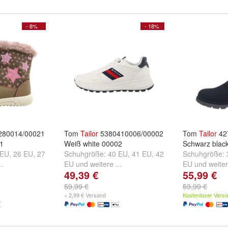
- 8%
- 18%
80014/00021
Tom
Tailor
5380410006/00002
Tom
Tailor
42
1
Weiß white 00002
Schwarz blac
 EU
,
26 EU
,
27
Schuhgröße:
40 EU
,
41 EU
,
42
Schuhgröße:
..
EU
und
weitere ...
EU
und
weiter
49,39 €
55,99 €
59,99 €
59,99 €
+ 2,99 € Versand
Kostenloser Vers