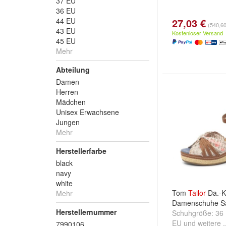
37 EU
36 EU
44 EU
27,03 €
(540,60 
43 EU
Kostenloser Versand
45 EU
Mehr
Abteilung
Damen
Herren
Mädchen
Unisex Erwachsene
Jungen
Mehr
Herstellerfarbe
black
navy
white
Tom
Tailor
Da.-K
Mehr
Damenschuhe Sa
Herstellernummer
Schuhgröße:
36
EU
und
weitere .
7990106