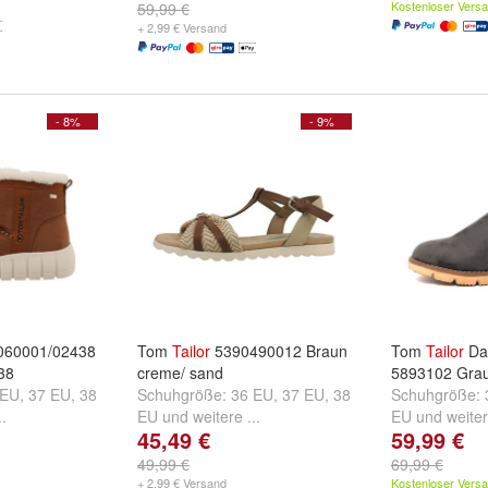
Kostenloser Vers
59,99 €
+ 2,99 € Versand
- 8%
- 9%
60001/02438
Tom
Tailor
5390490012 Braun
Tom
Tailor
Da.
38
creme/ sand
5893102 Grau
 EU
,
37 EU
,
38
Schuhgröße:
36 EU
,
37 EU
,
38
Schuhgröße:
..
EU
und
weitere ...
EU
und
weiter
45,49 €
59,99 €
49,99 €
69,99 €
+ 2,99 € Versand
Kostenloser Vers