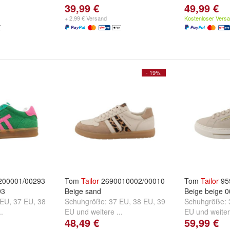
39,99 €
49,99 €
+ 2,99 € Versand
Kostenloser Vers
- 19%
00001/00293
Tom
Tailor
2690010002/00010
Tom
Tailor
95
93
Beige sand
Beige beige 
 EU
,
37 EU
,
38
Schuhgröße:
37 EU
,
38 EU
,
39
Schuhgröße:
..
EU
und
weitere ...
EU
und
weiter
48,49 €
59,99 €