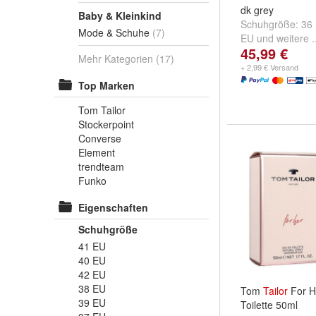
dk grey
Baby & Kleinkind
Schuhgröße:
36
Mode & Schuhe
(7)
EU
und
weitere .
45,99 €
Mehr Kategorien
(17)
+ 2,99 € Versand
Top Marken
Tom Tailor
Stockerpoint
Converse
Element
trendteam
Funko
Eigenschaften
Schuhgröße
41 EU
40 EU
42 EU
38 EU
Tom
Tailor
For H
39 EU
Toilette 50ml