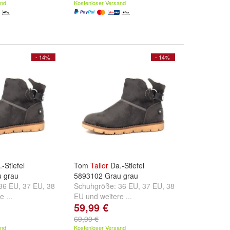
and
Kostenloser Versand
- 14%
- 14%
-Stiefel
Tom
Tailor
Da.-Stiefel
 grau
5893102 Grau grau
36 EU
,
37 EU
,
38
Schuhgröße:
36 EU
,
37 EU
,
38
e ...
EU
und
weitere ...
59,99 €
69,99 €
and
Kostenloser Versand