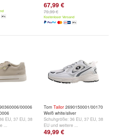
67,99 €
and
79,99 €
Kostenloser Versand
90360006/00006
Tom
Tailor
2690150001/00170
00006
Weiß white/silver
36 EU
,
37 EU
,
38
Schuhgröße:
36 EU
,
37 EU
,
38
e ...
EU
und
weitere ...
49,99 €