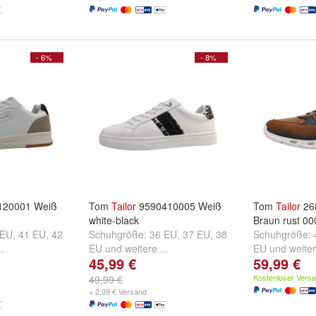
- 6%
- 8%
120001 Weiß
Tom
Tailor
9590410005 Weiß
Tom
Tailor
26
white-black
Braun rust 0
 EU
,
41 EU
,
42
Schuhgröße:
36 EU
,
37 EU
,
38
Schuhgröße:
..
EU
und
weitere ...
EU
und
weiter
45,99 €
59,99 €
Kostenloser Vers
49,99 €
+ 2,99 € Versand