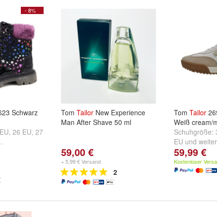
- 8%
23 Schwarz
Tom
Tailor
New Experience
Tom
Tailor
26
Man After Shave 50 ml
Weiß cream/m
 EU
,
26 EU
,
27
Schuhgröße:
..
EU
und
weiter
59,00 €
59,99 €
+ 5,99 € Versand
Kostenloser Vers
2