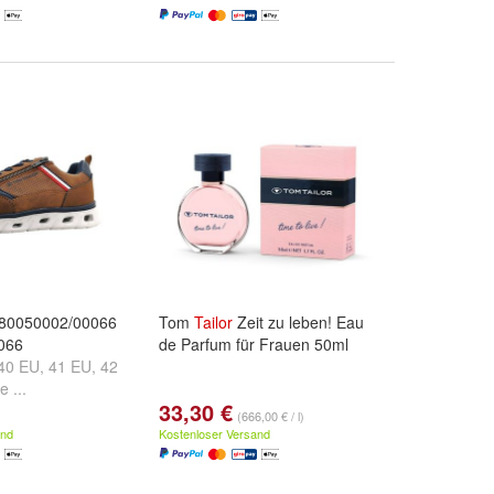
80050002/00066
Tom
Tailor
Zeit zu leben! Eau
0066
de Parfum für Frauen 50ml
40 EU
,
41 EU
,
42
e ...
33,30 €
(666,00 € / l)
and
Kostenloser Versand