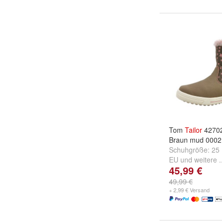
Tom
Tailor
42702
Braun mud 0002
Schuhgröße:
25
EU
und
weitere .
45,99 €
49,99 €
+ 2,99 € Versand