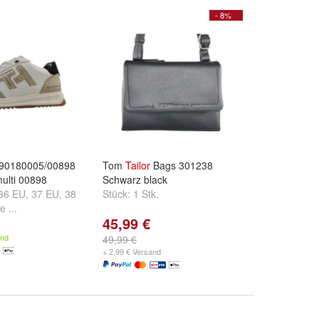
- 8%
90180005/00898
Tom
Tailor
Bags 301238
ulti 00898
Schwarz black
36 EU
,
37 EU
,
38
Stück:
1 Stk.
e ...
45,99 €
and
49,99 €
+ 2,99 € Versand