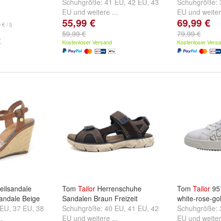
Schuhgröße:
41 EU
,
42 EU
,
43
Schuhgröße:
EU
und
weitere ...
EU
und
weiter
55,99 €
69,99 €
€ / l)
59,99 €
79,99 €
Kostenloser Versand
Kostenloser Vers
eilsandale
Tom
Tailor
Herrenschuhe
Tom
Tailor
95
ndale Beige
Sandalen Braun Freizeit
white-rose-go
 EU
,
37 EU
,
38
Schuhgröße:
40 EU
,
41 EU
,
42
Schuhgröße:
..
EU
und
weitere ...
EU
und
weiter