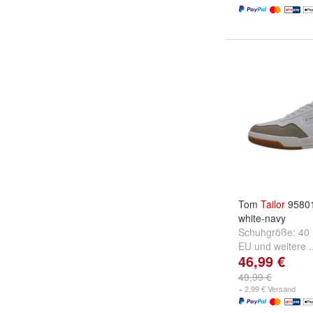
Tom
Tailor
9580
white-navy
Schuhgröße:
40
EU
und
weitere .
46,99 €
49,99 €
+ 2,99 € Versand