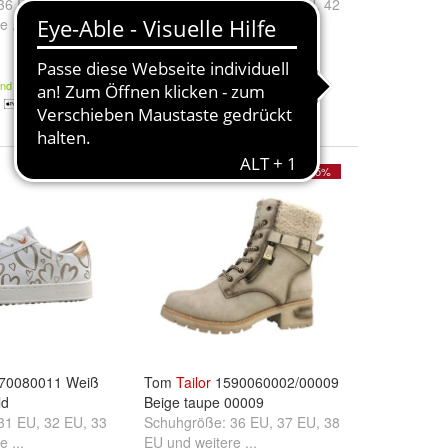
36 EU
,
37 EU
,
38
Schuhgröße:
40 EU
,
41 EU
,
42
e ...
EU
und
weitere ...
54,99 €
59,99 €
and
Kostenloser Versand
- 15%
70080011 Weiß
Tom
Tailor
1590060002/00009
ld
Beige taupe 00009
31 EU
,
32 EU
,
33
Schuhgröße:
36 EU
,
37 EU
,
38
e ...
EU
und
weitere ...