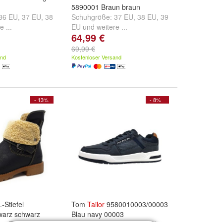
5890001 Braun braun
36 EU
,
37 EU
,
38
Schuhgröße:
37 EU
,
38 EU
,
39
e ...
EU
und
weitere ...
64,99 €
69,99 €
and
Kostenloser Versand
- 13%
- 8%
-Stiefel
Tom
Tailor
9580010003/00003
arz schwarz
Blau navy 00003