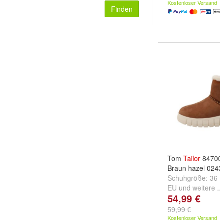
Kostenloser Versand
Finden
Tom
Tailor
84700
Braun hazel 024
Schuhgröße:
36
EU
und
weitere .
54,99 €
59,99 €
Kostenloser Versand