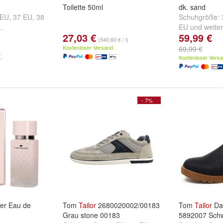
Toilette 50ml
dk. sand
 EU
,
37 EU
,
38
Schuhgröße:
..
EU
und
weiter
27,03 €
59,99 €
(540,60 € / l)
Kostenloser Versand
69,99 €
Kostenloser Vers
- 7%
er Eau de
Tom
Tailor
2680020002/00183
Tom
Tailor
Da.
Grau stone 00183
5892007 Schw