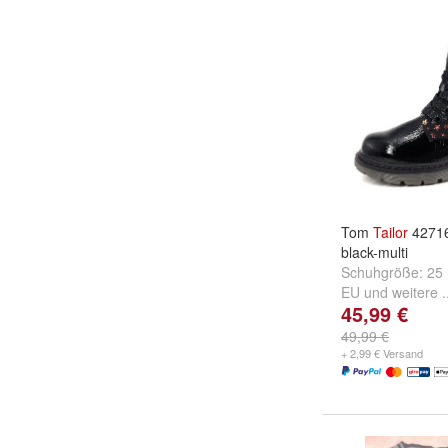
Tom
Tailor
42716
black-multi
Schuhgröße:
25
EU
und
weitere .
45,99 €
49,99 €
+ 2,99 € Versand