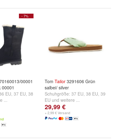
- 7%
70160013/00001
Tom
Tailor
3291606 Grün
k 00001
salbei/ silver
36 EU
,
37 EU
,
38
Schuhgröße:
37 EU
,
38 EU
,
39
e ...
EU
und
weitere ...
29,99 €
+ 2,99 € Versand
and