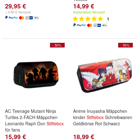
29,95 €
14,99 €
+ 4,90 € Versand
Kostenloser Versand
1
- 50%
- 50%
AC Teenage Mutant Ninja
Anime Inuyasha Mäppchen
Turtles 2-FACH Mäppchen
kinder
Stiftebox
Schreibwaren
Leonardo Raph Don
Stiftebox
Geldbörse Rot Schwarz
für fans
15,99 €
18,99 €