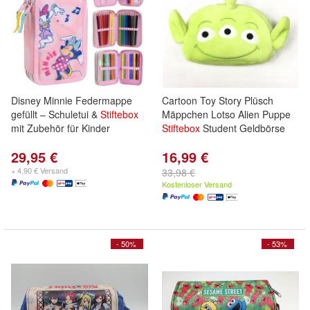
Disney Minnie Federmappe
Cartoon Toy Story Plüsch
gefüllt – Schuletui &
Stiftebox
Mäppchen Lotso Alien Puppe
mit Zubehör für Kinder
Stiftebox
Student Geldbörse
29,95 €
16,99 €
+ 4,90 € Versand
33,98 €
Kostenloser Versand
- 50%
- 53%