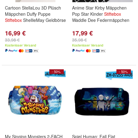
Cartoon StellaLou 3D Plüsch
Anime Star Kirby Mäppchen
Mäppchen Duffy Puppe
Pop Star Kinder
Stiftebox
Stiftebox
ShellieMay Geldbörse
Waddle Dee Federmäppchen
16,99 €
17,99 €
33,98 €
35,98 €
Kostenloser Versand
Kostenloser Versand
- 50%
- 50%
My Singing Monsters 2-FACH
Spiel Human: Fall Flat