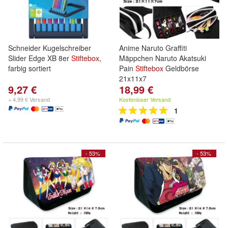
Schneider Kugelschreiber
Anime Naruto Graffiti
Slider Edge XB 8er
Stiftebox
,
Mäppchen Naruto Akatsuki
farbig sortiert
Pain
Stiftebox
Geldbörse
21x11x7
9,27 €
18,99 €
+ 4,99 € Versand
Kostenloser Versand
1
- 53%
- 53%