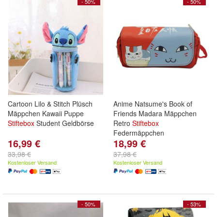
- 50%
- 50%
Cartoon Lilo & Stitch Plüsch
Anime Natsume's Book of
Mäppchen Kawaii Puppe
Friends Madara Mäppchen
Stiftebox
Student Geldbörse
Retro
Stiftebox
Federmäppchen
16,99 €
18,99 €
33,98 €
37,98 €
Kostenloser Versand
Kostenloser Versand
- 50%
- 53%