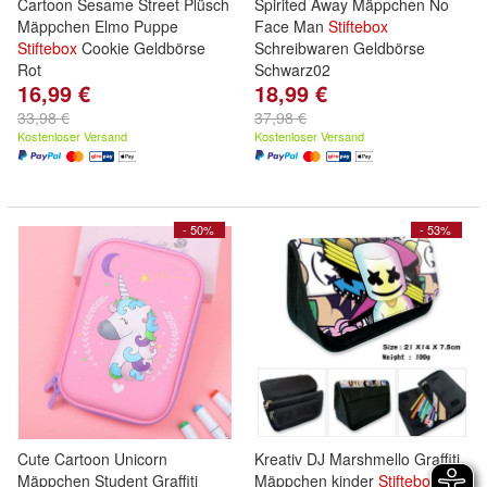
Cartoon Sesame Street Plüsch
Spirited Away Mäppchen No
Mäppchen Elmo Puppe
Face Man
Stiftebox
Stiftebox
Cookie Geldbörse
Schreibwaren Geldbörse
Rot
Schwarz02
16,99 €
18,99 €
33,98 €
37,98 €
Kostenloser Versand
Kostenloser Versand
- 50%
- 53%
Cute Cartoon Unicorn
Kreativ DJ Marshmello Graffiti
Mäppchen Student Graffiti
Mäppchen kinder
Stiftebox