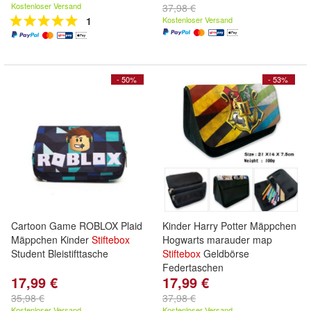
Kostenloser Versand
37,98 €
1
Kostenloser Versand
- 50%
- 53%
Cartoon Game ROBLOX Plaid
Kinder Harry Potter Mäppchen
Mäppchen Kinder
Stiftebox
Hogwarts marauder map
Student Bleistifttasche
Stiftebox
Geldbörse
Federtaschen
17,99 €
17,99 €
35,98 €
37,98 €
Kostenloser Versand
Kostenloser Versand