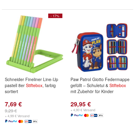
- 17%
Schneider Fineliner Line-Up
Paw Patrol Giotto Federmappe
pastell 8er
Stiftebox
, farbig
gefüllt – Schuletui &
Stiftebox
sortiert
mit Zubehör für Kinder
7,69 €
29,95 €
+ 4,90 € Versand
9,29 €
+ 4,99 € Versand