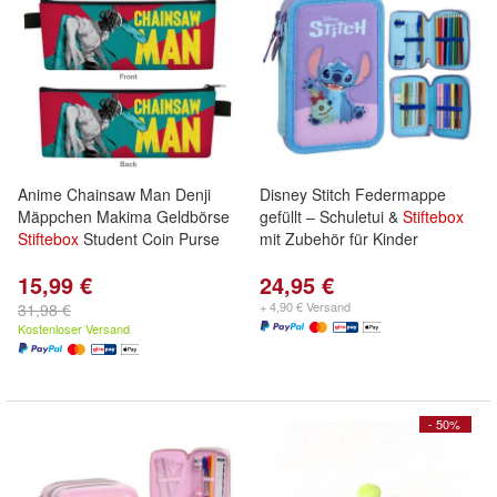
Anime Chainsaw Man Denji
Disney Stitch Federmappe
Mäppchen Makima Geldbörse
gefüllt – Schuletui &
Stiftebox
Stiftebox
Student Coin Purse
mit Zubehör für Kinder
15,99 €
24,95 €
+ 4,90 € Versand
31,98 €
Kostenloser Versand
- 50%