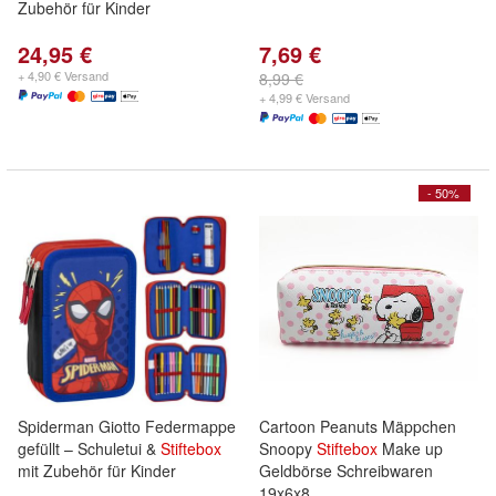
Zubehör für Kinder
24,95 €
7,69 €
+ 4,90 € Versand
8,99 €
+ 4,99 € Versand
- 50%
Spiderman Giotto Federmappe
Cartoon Peanuts Mäppchen
gefüllt – Schuletui &
Stiftebox
Snoopy
Stiftebox
Make up
mit Zubehör für Kinder
Geldbörse Schreibwaren
19x6x8