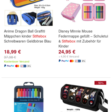
Anime Dragon Ball Graffiti
Disney Minnie Mouse
Mäppchen kinder
Stiftebox
Federmappe gefüllt – Schuletui
Schreibwaren Geldbörse Blau
&
Stiftebox
mit Zubehör für
Kinder
18,99 €
24,95 €
+ 4,90 € Versand
37,98 €
Kostenloser Versand
- 50%