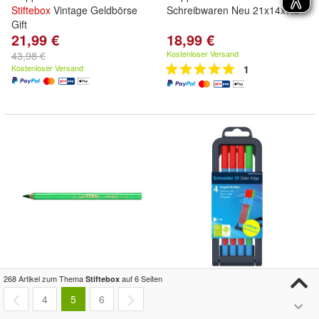
Stiftebox
Vintage Geldbörse
Schreibwaren Neu 21x14x7.5
Gift
21,99 €
18,99 €
Kostenloser Versand
43,98 €
Kostenloser Versand
1
LYRA Super Ferby Karton 12
Schneider Kugelschreiber
268 Artikel zum Thema
auf 6 Seiten
Stiftebox
Farbstifte türkis
Stiftebox
Slider Edge XB 4er
Stiftebox
,
4
5
6
Buntstifte für Kinder Schule
Lehrer-Korrekturset