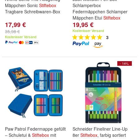
Mäppchen Sonic
Stiftebox
Schlamperbox
Tragbare Schreibwaren-Box
Federmäppchen Schlamper
Mäppchen Etui
Stiftebox
17,99 €
19,95 €
Kostenloser Versand
35,98 €
Kostenloser Versand
3
- 14%
Paw Patrol Federmappe gefüllt
Schneider Fineliner Line-Up
– Schuletui &
Stiftebox
mit
8er
Stiftebox
, farbig sortiert