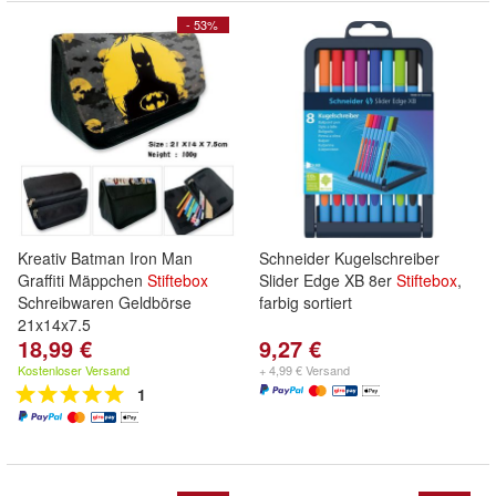
- 53%
Kreativ Batman Iron Man
Schneider Kugelschreiber
Graffiti Mäppchen
Stiftebox
Slider Edge XB 8er
Stiftebox
,
Schreibwaren Geldbörse
farbig sortiert
21x14x7.5
18,99 €
9,27 €
Kostenloser Versand
+ 4,99 € Versand
1