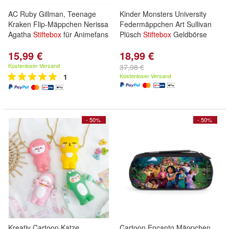
AC Ruby Gillman, Teenage
Kinder Monsters University
Kraken Flip-Mäppchen Nerissa
Federmäppchen Art Sullivan
Agatha
Stiftebox
für Animefans
Plüsch
Stiftebox
Geldbörse
15,99 €
18,99 €
Kostenloser Versand
37,98 €
1
Kostenloser Versand
- 50%
- 50%
Kreativ Cartoon Katze
Cartoon Encanto Mäppchen