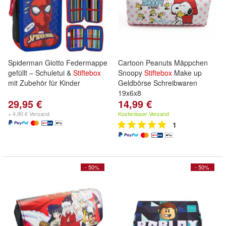
Spiderman Giotto Federmappe
Cartoon Peanuts Mäppchen
gefüllt – Schuletui &
Stiftebox
Snoopy
Stiftebox
Make up
mit Zubehör für Kinder
Geldbörse Schreibwaren
19x6x8
29,95 €
14,99 €
+ 4,90 € Versand
Kostenloser Versand
1
- 50%
- 50%