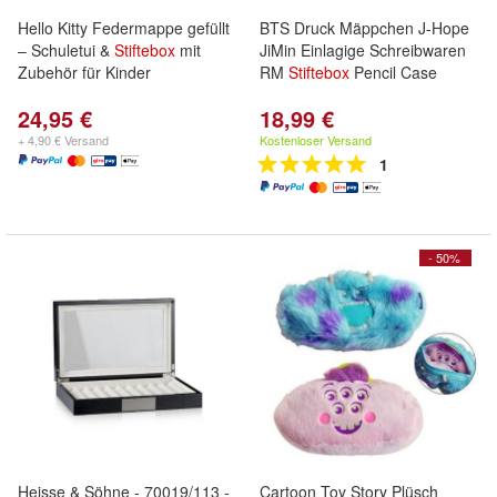
Hello Kitty Federmappe gefüllt
BTS Druck Mäppchen J-Hope
– Schuletui &
Stiftebox
mit
JiMin Einlagige Schreibwaren
Zubehör für Kinder
RM
Stiftebox
Pencil Case
24,95 €
18,99 €
+ 4,90 € Versand
Kostenloser Versand
1
- 50%
Heisse & Söhne - 70019/113 -
Cartoon Toy Story Plüsch