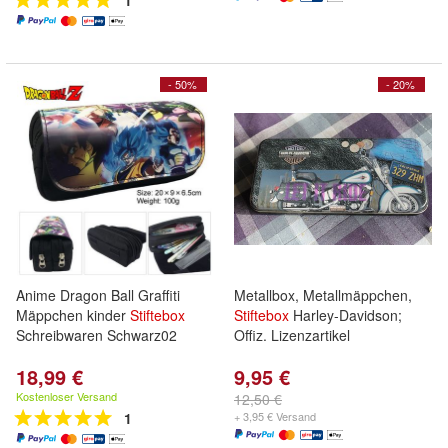
1
- 50%
- 20%
Anime Dragon Ball Graffiti
Metallbox, Metallmäppchen,
Mäppchen kinder
Stiftebox
Stiftebox
Harley-Davidson;
Schreibwaren Schwarz02
Offiz. Lizenzartikel
18,99 €
9,95 €
Kostenloser Versand
12,50 €
1
+ 3,95 € Versand