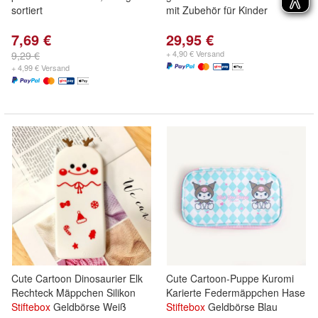
sortiert
mit Zubehör für Kinder
7,69 €
29,95 €
+ 4,90 € Versand
9,29 €
+ 4,99 € Versand
Cute Cartoon Dinosaurier Elk
Cute Cartoon-Puppe Kuromi
Rechteck Mäppchen Silikon
Karierte Federmäppchen Hase
Stiftebox
Geldbörse Weiß
Stiftebox
Geldbörse Blau