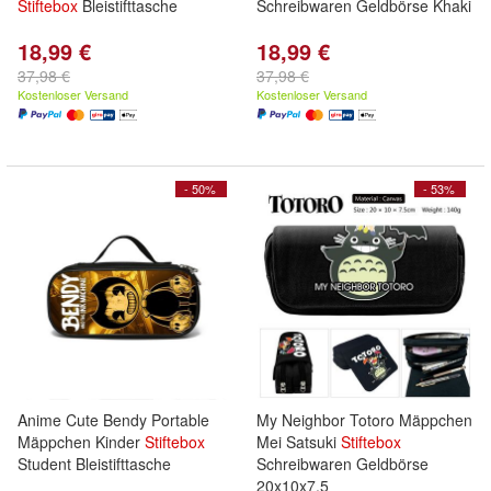
Stiftebox
Bleistifttasche
Schreibwaren Geldbörse Khaki
18,99 €
18,99 €
37,98 €
37,98 €
Kostenloser Versand
Kostenloser Versand
- 50%
- 53%
Anime Cute Bendy Portable
My Neighbor Totoro Mäppchen
Mäppchen Kinder
Stiftebox
Mei Satsuki
Stiftebox
Student Bleistifttasche
Schreibwaren Geldbörse
20x10x7.5