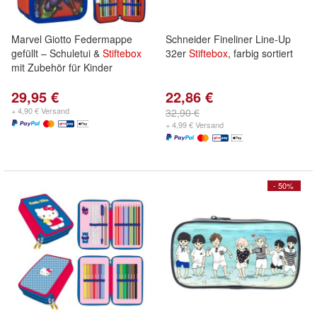
Marvel Giotto Federmappe
Schneider Fineliner Line-Up
gefüllt – Schuletui &
Stiftebox
32er
Stiftebox
, farbig sortiert
mit Zubehör für Kinder
29,95 €
22,86 €
+ 4,90 € Versand
32,90 €
+ 4,99 € Versand
- 50%