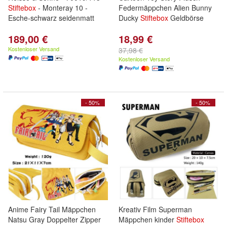
Stiftebox
- Monteray 10 -
Federmäppchen Alien Bunny
Esche-schwarz seidenmatt
Ducky
Stiftebox
Geldbörse
189,00 €
18,99 €
Kostenloser Versand
37,98 €
Kostenloser Versand
- 50%
- 50%
Anime Fairy Tail Mäppchen
Kreativ Film Superman
Natsu Gray Doppelter Zipper
Mäppchen kinder
Stiftebox