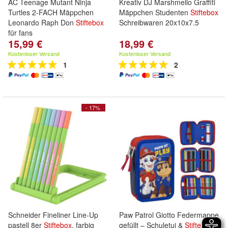
AC Teenage Mutant Ninja
Kreativ DJ Marshmello Graffiti
Turtles 2-FACH Mäppchen
Mäppchen Studenten
Stiftebox
Leonardo Raph Don
Stiftebox
Schreibwaren 20x10x7.5
für fans
15,99 €
18,99 €
Kostenloser Versand
Kostenloser Versand
1
2
- 17%
Schneider Fineliner Line-Up
Paw Patrol Giotto Federmappe
pastell 8er
Stiftebox
, farbig
gefüllt – Schuletui &
Stiftebox