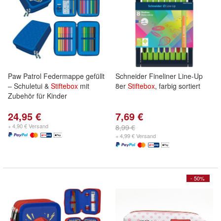
Paw Patrol Federmappe gefüllt
Schneider Fineliner Line-Up
– Schuletui &
Stiftebox
mit
8er
Stiftebox
, farbig sortiert
Zubehör für Kinder
24,95 €
7,69 €
+ 4,90 € Versand
8,99 €
+ 4,99 € Versand
- 50%