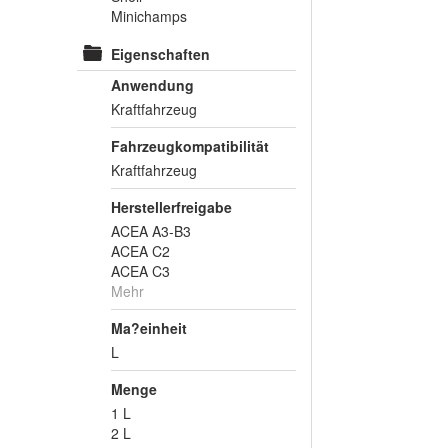
Minichamps
Eigenschaften
Anwendung
Kraftfahrzeug
Fahrzeugkompatibilität
Kraftfahrzeug
Herstellerfreigabe
ACEA A3-B3
ACEA C2
ACEA C3
Mehr
Ma?einheit
L
Menge
1 L
2 L