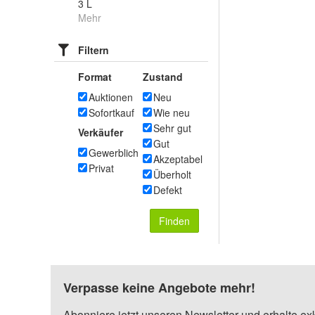
3 L
Mehr
Filtern
Format
Zustand
Auktionen
Neu
Sofortkauf
Wie neu
Sehr gut
Verkäufer
Gut
Gewerblich
Akzeptabel
Privat
Überholt
Defekt
Finden
Verpasse keine Angebote mehr!
Abonniere jetzt unseren Newsletter und erhalte ex